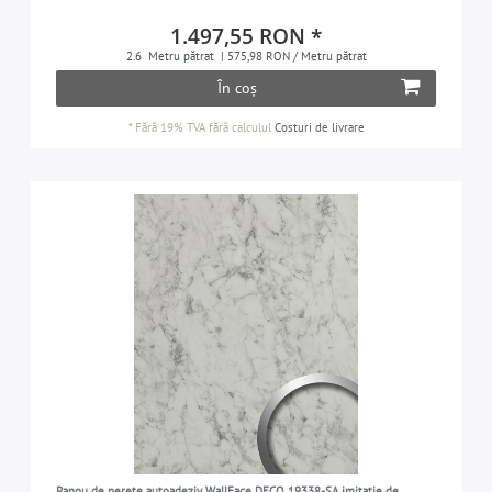
1.497,55 RON *
2.6
Metru pătrat
| 575,98 RON / Metru pătrat
În coș
*
Fără 19% TVA
fără calculul
Costuri de livrare
Panou de perete autoadeziv WallFace DECO 19338-SA imitație de