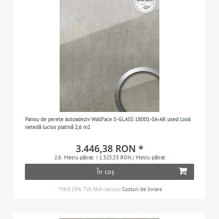
Panou de perete autoadeziv WallFace S-GLASS 18001-SA-AR used Look
netedă lucios platină 2,6 m2
3.446,38 RON *
2.6
Metru pătrat
| 1.325,53 RON / Metru pătrat
În coș
*
Fără 19% TVA
fără calculul
Costuri de livrare