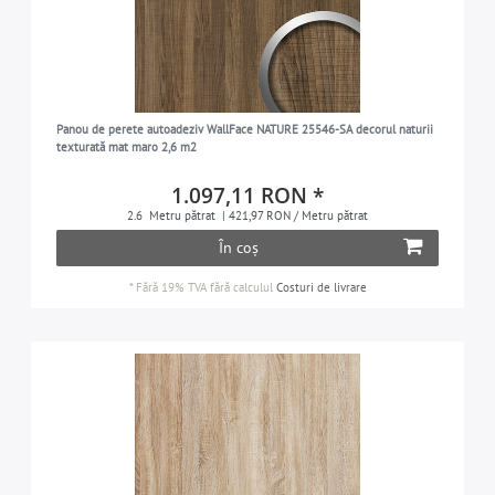
Panou de perete autoadeziv WallFace NATURE 25546-SA decorul naturii
texturată mat maro 2,6 m2
1.097,11 RON *
2.6
Metru pătrat
| 421,97 RON / Metru pătrat
În coș
*
Fără 19% TVA
fără calculul
Costuri de livrare