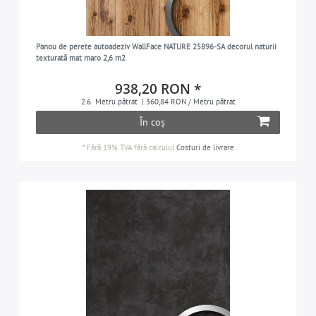
Panou de perete autoadeziv WallFace NATURE 25896-SA decorul naturii
texturată mat maro 2,6 m2
938,20 RON *
2.6
Metru pătrat
| 360,84 RON / Metru pătrat
În coș
*
Fără 19% TVA
fără calculul
Costuri de livrare