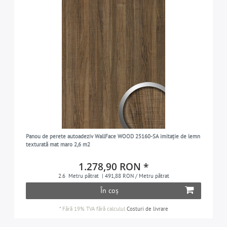
Panou de perete autoadeziv WallFace WOOD 25160-SA imitație de lemn
texturată mat maro 2,6 m2
1.278,90 RON *
2.6
Metru pătrat
| 491,88 RON / Metru pătrat
În coș
*
Fără 19% TVA
fără calculul
Costuri de livrare