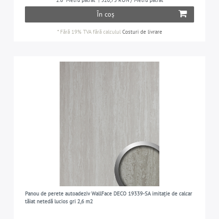
2.6
Metru pătrat
| 520,73 RON / Metru pătrat
În coș
*
Fără 19% TVA
fără calculul
Costuri de livrare
Panou de perete autoadeziv WallFace DECO 19339-SA imitație de calcar
tăiat netedă lucios gri 2,6 m2