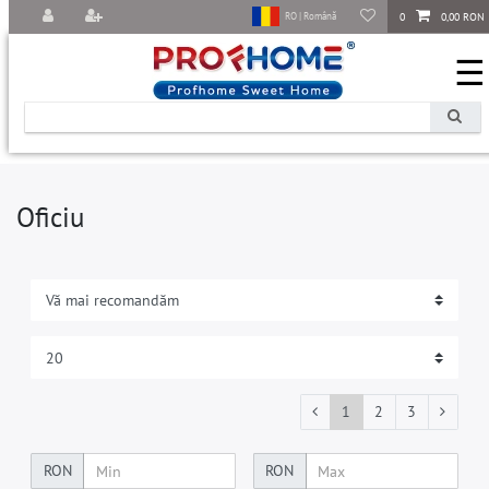
0
0,00 RON
RO | Română
☰
Oficiu
1
2
3
RON
RON