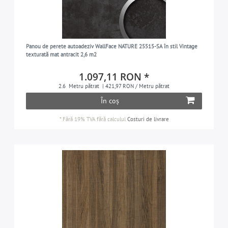
Panou de perete autoadeziv WallFace NATURE 25515-SA în stil Vintage
texturată mat antracit 2,6 m2
1.097,11 RON *
2.6
Metru pătrat
| 421,97 RON / Metru pătrat
În coș
*
Fără 19% TVA
fără calculul
Costuri de livrare