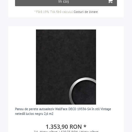
În coș
*
Fără 19% TVA
fără calculul
Costuri de livrare
Panou de perete autoadeziv WallFace DECO 19336-SA în stil Vintage
netedă lucios negru 2,6 m2
1.353,90 RON *