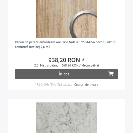
Panou de perete autoadeziv WallFace NATURE 25544-SA decorul naturii
texturată mat bej 2,6 m2
938,20 RON *
2.6
Metru pătrat
| 360,84 RON / Metru pătrat
În coș
*
Fără 19% TVA
fără calculul
Costuri de livrare