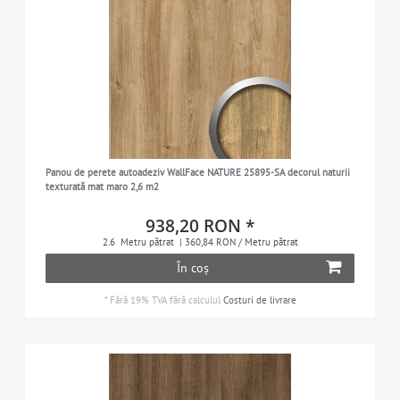
Panou de perete autoadeziv WallFace NATURE 25895-SA decorul naturii
texturată mat maro 2,6 m2
938,20 RON *
2.6
Metru pătrat
| 360,84 RON / Metru pătrat
În coș
*
Fără 19% TVA
fără calculul
Costuri de livrare