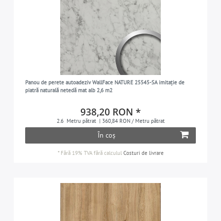
Panou de perete autoadeziv WallFace NATURE 25545-SA imitație de
piatră naturală netedă mat alb 2,6 m2
938,20 RON *
2.6
Metru pătrat
| 360,84 RON / Metru pătrat
În coș
*
Fără 19% TVA
fără calculul
Costuri de livrare