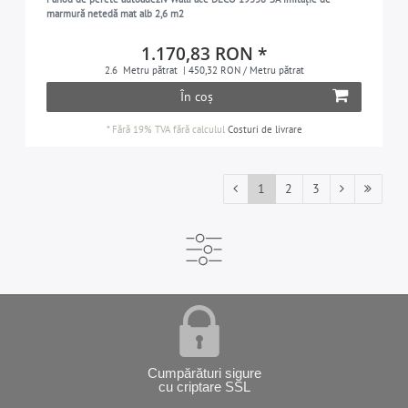
marmură netedă mat alb 2,6 m2
1.170,83 RON *
2.6
Metru pătrat
| 450,32 RON / Metru pătrat
În coș
*
Fără 19% TVA
fără calculul
Costuri de livrare
1
2
3
Cumpărături sigure
cu criptare SSL