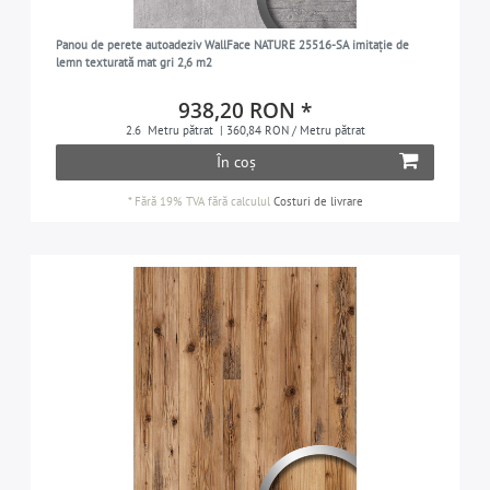
Panou de perete autoadeziv WallFace NATURE 25516-SA imitație de
lemn texturată mat gri 2,6 m2
938,20 RON *
2.6
Metru pătrat
| 360,84 RON / Metru pătrat
În coș
*
Fără 19% TVA
fără calculul
Costuri de livrare