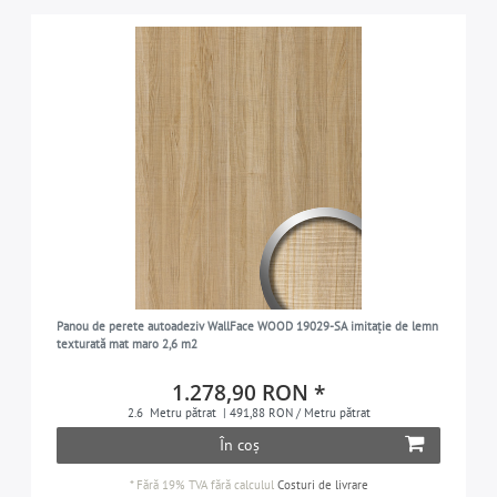
Panou de perete autoadeziv WallFace WOOD 19029-SA imitație de lemn
texturată mat maro 2,6 m2
1.278,90 RON *
2.6
Metru pătrat
| 491,88 RON / Metru pătrat
În coș
*
Fără 19% TVA
fără calculul
Costuri de livrare