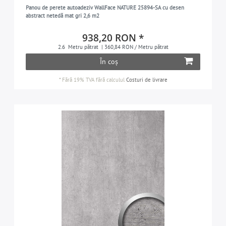
Panou de perete autoadeziv WallFace NATURE 25894-SA cu desen
argintiu
3
abstract netedă mat gri 2,6 m2
teracotă
1
938,20 RON *
violet
2
2.6
Metru pătrat
| 360,84 RON / Metru pătrat
În coș
alb
1
*
Fără 19% TVA
fără calculul
Costuri de livrare