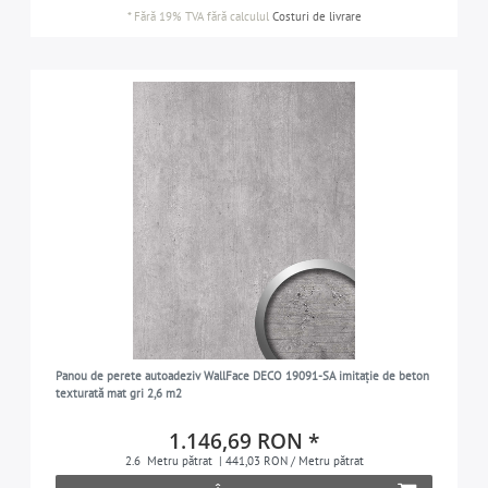
*
Fără 19% TVA
fără calculul
Costuri de livrare
Panou de perete autoadeziv WallFace DECO 19091-SA imitație de beton
texturată mat gri 2,6 m2
1.146,69 RON *
2.6
Metru pătrat
| 441,03 RON / Metru pătrat