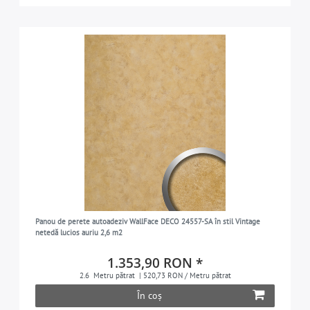
Panou de perete autoadeziv WallFace DECO 24557-SA în stil Vintage
netedă lucios auriu 2,6 m2
1.353,90 RON *
2.6
Metru pătrat
| 520,73 RON / Metru pătrat
În coș