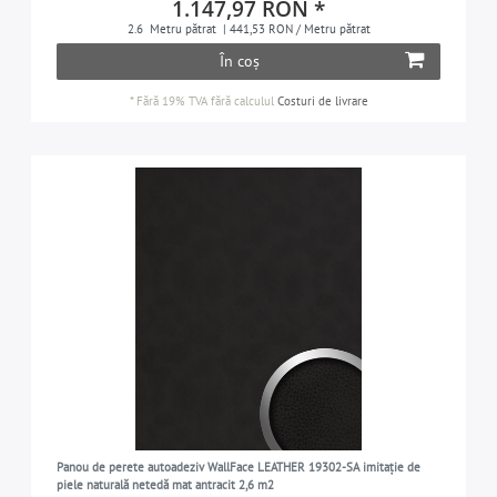
1.147,97 RON *
2.6
Metru pătrat
| 441,53 RON / Metru pătrat
În coș
*
Fără 19% TVA
fără calculul
Costuri de livrare
Panou de perete autoadeziv WallFace LEATHER 19302-SA imitație de
piele naturală netedă mat antracit 2,6 m2