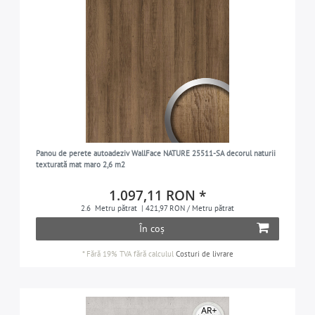
Panou de perete autoadeziv WallFace NATURE 25511-SA decorul naturii
texturată mat maro 2,6 m2
1.097,11 RON *
2.6
Metru pătrat
| 421,97 RON / Metru pătrat
În coș
*
Fără 19% TVA
fără calculul
Costuri de livrare