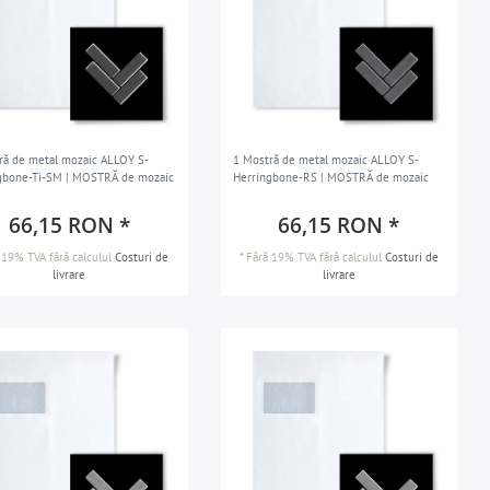
ră de metal mozaic ALLOY S-
1 Mostră de metal mozaic ALLOY S-
gbone-Ti-SM | MOSTRĂ de mozaic
Herringbone-RS | MOSTRĂ de mozaic
66,15 RON *
66,15 RON *
 19% TVA
fără calculul
Costuri de
*
Fără 19% TVA
fără calculul
Costuri de
livrare
livrare