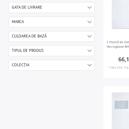
GATA DE LIVRARE
1-2 zile lucrătoare
10
MARCA
5-7 zile lucrătoare
2
ALLOY
12
CULOAREA DE BAZĂ
1 Mostră de met
Herringbone-BM
auriu
3
TIPUL DE PRODUS
gri
66,
6
Mostră de mozaic
12
COLECȚIA
cupru
3
*
Fără 19% TVA
12