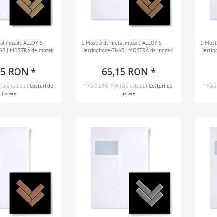
al mozaic ALLOY S-
1 Mostră de metal mozaic ALLOY S-
1 Most
-GB | MOSTRĂ de mozaic
Herringbone-Ti-AB | MOSTRĂ de mozaic
Herrin
15 RON *
66,15 RON *
fără calculul
Costuri de
*
Fără 19% TVA
fără calculul
Costuri de
*
Fără
livrare
livrare