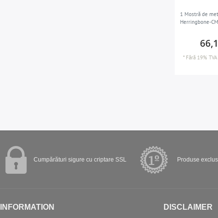
1 Mostră de met
Herringbone-CM
66,
*
Fără 19% TVA
Cumpărături sigure cu criptare SSL
Produse exclusi
INFORMATION
DISCLAIMER