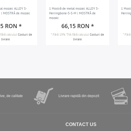
al mozaic ALLOY S-
1 Mostră de metal mozaic ALLOY S-
1 Most
 | MOSTRĂ de mozaic
Herringbone-S-S-M | MOSTRĂ de
Herrin
mozaic
15 RON *
66,15 RON *
fără calculul
Costuri de
*
Fără 19% TVA
fără calculul
Costuri de
*
Fără
livrare
livrare
ve, de calitate
Livrare rapidă din depozit
CONTACT US