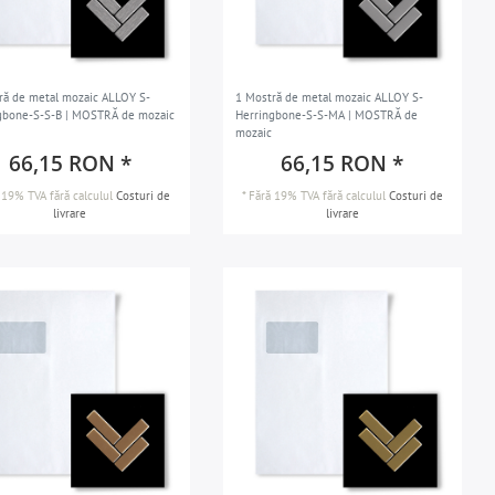
ră de metal mozaic ALLOY S-
1 Mostră de metal mozaic ALLOY S-
gbone-S-S-B | MOSTRĂ de mozaic
Herringbone-S-S-MA | MOSTRĂ de
mozaic
66,15 RON *
66,15 RON *
 19% TVA
fără calculul
Costuri de
*
Fără 19% TVA
fără calculul
Costuri de
livrare
livrare