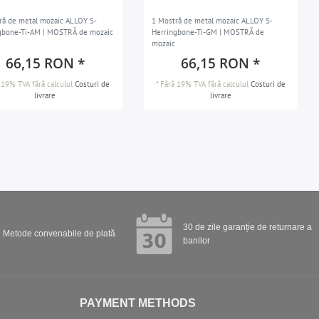
ră de metal mozaic ALLOY S-
1 Mostră de metal mozaic ALLOY S-
gbone-Ti-AM | MOSTRĂ de mozaic
Herringbone-Ti-GM | MOSTRĂ de
mozaic
66,15 RON *
66,15 RON *
 19% TVA
fără calculul
Costuri de
*
Fără 19% TVA
fără calculul
Costuri de
livrare
livrare
30 de zile garanție de returnare a
Metode convenabile de plată
banilor
PAYMENT METHODS