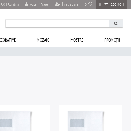
Autentificare
Înregistrare
0
0
0,00 RON
RO | Română
ECORATIVE
MOZAIC
MOSTRE
PROMOȚII