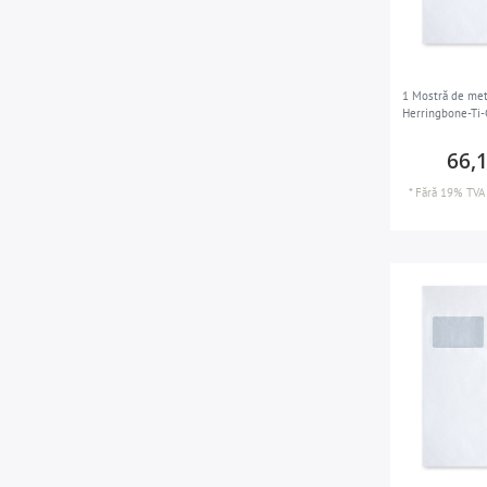
1 Mostră de met
Herringbone-Ti
66,
*
Fără 19% TVA