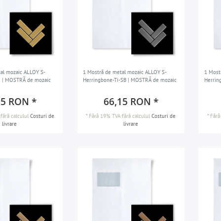
al mozaic ALLOY S-
1 Mostră de metal mozaic ALLOY S-
1 Most
 | MOSTRĂ de mozaic
Herringbone-Ti-SB | MOSTRĂ de mozaic
Herrin
15 RON *
66,15 RON *
fără calculul
Costuri de
*
Fără 19% TVA
fără calculul
Costuri de
*
Fără
livrare
livrare