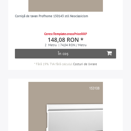
Cornișă de tavan Profhome 150143 stil Neoclasicism
Ceres::Template.crossPriceRRP
148,08 RON *
2
Metru
| 74,04 RON / Metru
În coș
*
Fără 19% TVA
fără calculul
Costuri de livrare