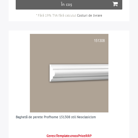
În coș
*
Fără 19% TVA
fără calculul
Costuri de livrare
Baghetă de perete Profhome 151308 stil Neoclasicism
Ceres::Template.crossPriceRRP