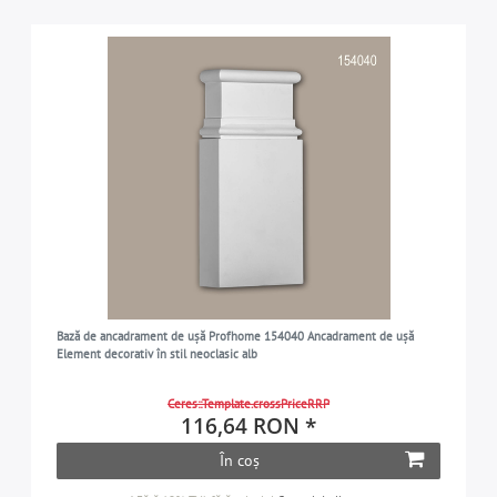
Bază de ancadrament de ușă Profhome 154040 Ancadrament de ușă
Element decorativ în stil neoclasic alb
Ceres::Template.crossPriceRRP
116,64 RON *
În coș