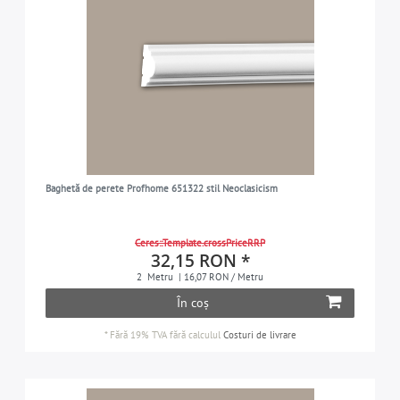
Baghetă de perete Profhome 651322 stil Neoclasicism
Ceres::Template.crossPriceRRP
32,15 RON *
2
Metru
| 16,07 RON / Metru
În coș
*
Fără 19% TVA
fără calculul
Costuri de livrare