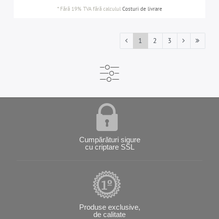
*
Fără 19% TVA
fără calculul
Costuri de livrare
1
2
3
Cumpărături sigure
cu criptare SSL
Produse exclusive,
de calitate