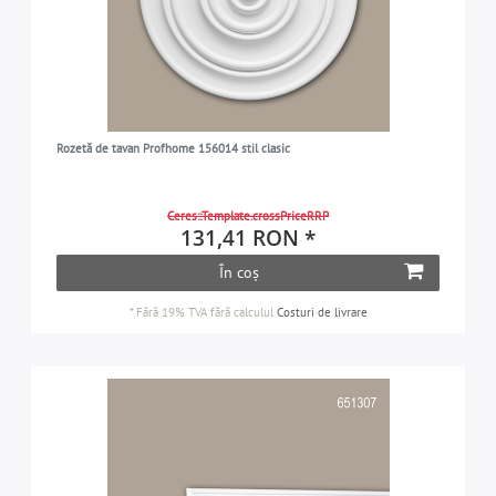
Rozetă de tavan Profhome 156014 stil clasic
Ceres::Template.crossPriceRRP
131,41 RON *
În coș
*
Fără 19% TVA
fără calculul
Costuri de livrare