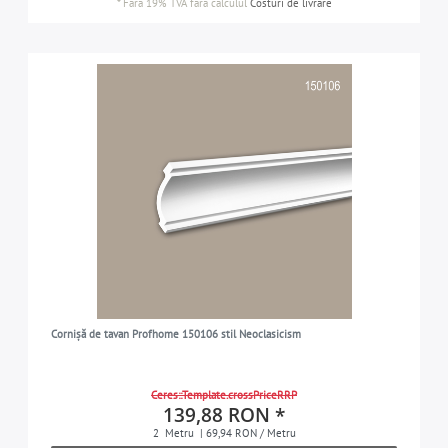
*
Fără 19% TVA
fără calculul
Costuri de livrare
Cornișă de tavan Profhome 150106 stil Neoclasicism
Ceres::Template.crossPriceRRP
139,88 RON *
2
Metru
| 69,94 RON / Metru