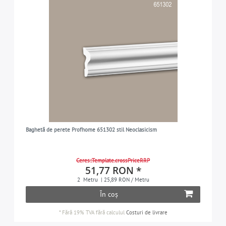
Baghetă de perete Profhome 651302 stil Neoclasicism
Ceres::Template.crossPriceRRP
51,77 RON *
2
Metru
| 25,89 RON / Metru
În coș
*
Fără 19% TVA
fără calculul
Costuri de livrare