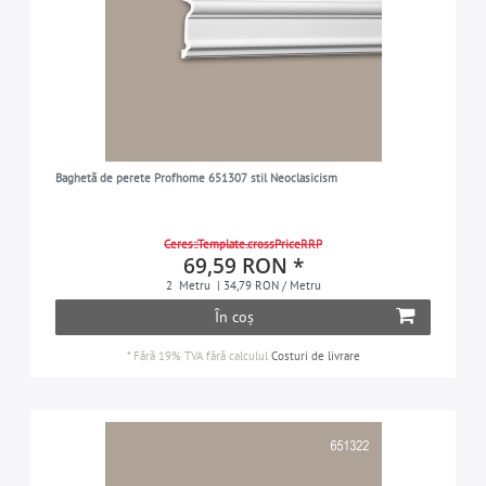
Baghetă de perete Profhome 651307 stil Neoclasicism
Ceres::Template.crossPriceRRP
69,59 RON *
2
Metru
| 34,79 RON / Metru
În coș
*
Fără 19% TVA
fără calculul
Costuri de livrare