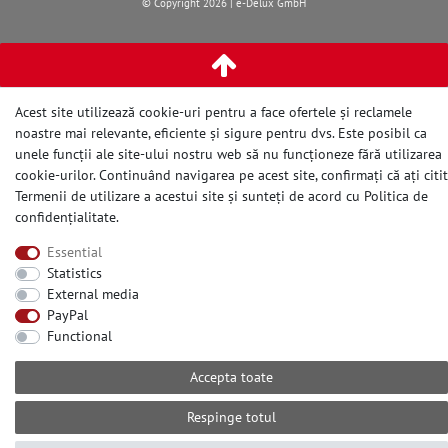
© Copyright 2026 | e-Delux GmbH
Acest site utilizează cookie-uri pentru a face ofertele și reclamele
noastre mai relevante, eficiente și sigure pentru dvs. Este posibil ca
unele funcții ale site-ului nostru web să nu funcționeze fără utilizarea
cookie-urilor. Continuând navigarea pe acest site, confirmați că ați citit
Termenii de utilizare a acestui site și sunteți de acord cu
Politica de
confidențialitate
.
Essential
Statistics
External media
PayPal
Functional
Accepta toate
Respinge totul