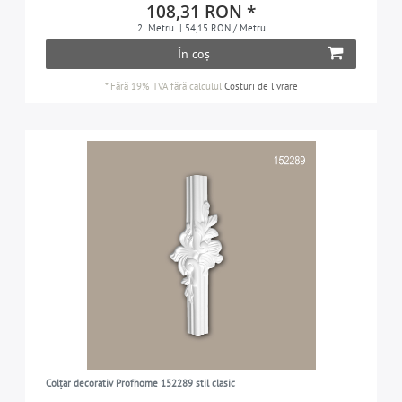
108,31 RON *
2
Metru
| 54,15 RON / Metru
În coș
*
Fără 19% TVA
fără calculul
Costuri de livrare
Colțar decorativ Profhome 152289 stil clasic