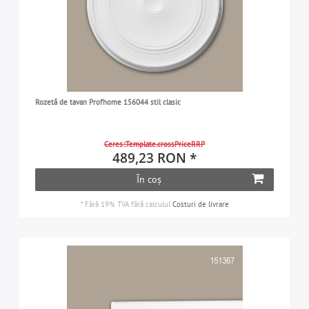
Rozetă de tavan Profhome 156044 stil clasic
Ceres::Template.crossPriceRRP
489,23 RON *
În coș
*
Fără 19% TVA
fără calculul
Costuri de livrare