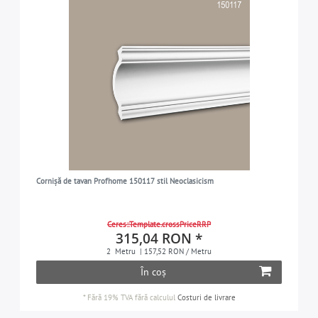
Cornișă de tavan Profhome 150117 stil Neoclasicism
Ceres::Template.crossPriceRRP
315,04 RON *
2
Metru
| 157,52 RON / Metru
În coș
*
Fără 19% TVA
fără calculul
Costuri de livrare