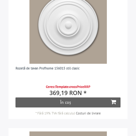
Rozetă de tavan Profhome 156015 stil clasic
Ceres::Template.crossPriceRRP
369,19 RON *
În coș
*
Fără 19% TVA
fără calculul
Costuri de livrare