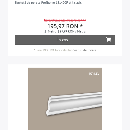
Baghetă de perete Profhome 151400F stil clasic
Ceres::Template.crossPriceRRP
195,97 RON *
2
Metru
| 97,99 RON / Metru
În coș
*
Fără 19% TVA
fără calculul
Costuri de livrare