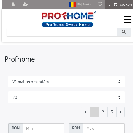
0
0,00 RON
RO | Română
☰
Profhome
1
2
3
RON
RON