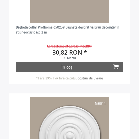
Bagheta coltar Profhome 650239 Bagheta decorativa Brau decorativ în
stil neoclasic alb 2 m
Ceres::Template.crossPriceRRP
30,82 RON *
2
Metru
În coș
*
Fără 19% TVA
fără calculul
Costuri de livrare