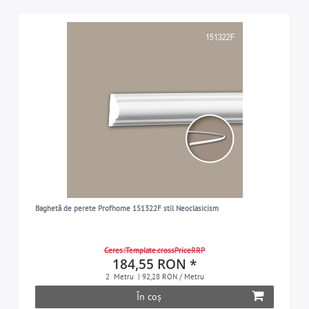
Baghetă de perete Profhome 151322F stil Neoclasicism
Ceres::Template.crossPriceRRP
184,55 RON *
2
Metru
| 92,28 RON / Metru
În coș