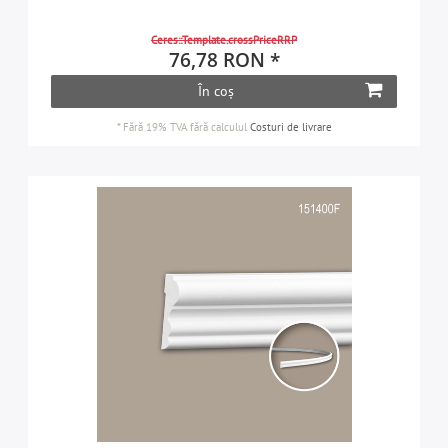
Ceres::Template.crossPriceRRP
76,78 RON *
În coș
*
Fără 19% TVA
fără calculul
Costuri de livrare