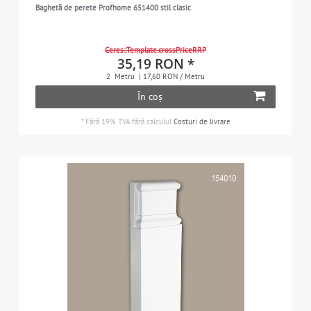
Baghetă de perete Profhome 651400 stil clasic
Element de pervaz
8
Element de pervaz
90
Ceres::Template.crossPriceRRP
Elemente de colț
35
35,19 RON *
2
Metru
| 17,60 RON / Metru
Elemente fațadă
35
În coș
Frize
213
*
Fără 19% TVA
fără calculul
Costuri de livrare
Glaf de fereastră
1
Medalioane
13
Panou pentru tavan
10
Panouri de perete 3D
32
Panouri de uși
8
Piese de capăt
12
Pilastru
43
Plintă
46