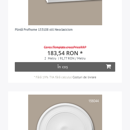
Plintă Profhome 153108 stil Neoclasicism
Ceres::Template.crossPriceRRP
183,54 RON *
2
Metru
| 91,77 RON / Metru
În coș
*
Fără 19% TVA
fără calculul
Costuri de livrare