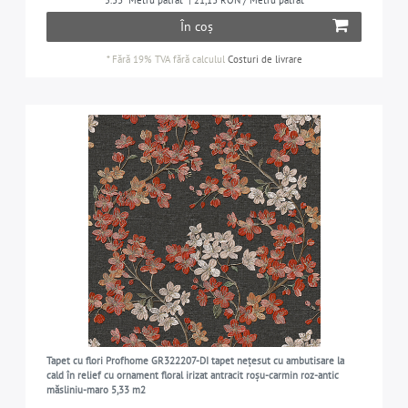
5.33
Metru pătrat
| 21,13 RON / Metru pătrat
În coș
*
Fără 19% TVA
fără calculul
Costuri de livrare
Tapet cu flori Profhome GR322207-DI tapet nețesut cu ambutisare la
cald în relief cu ornament floral irizat antracit roșu-carmin roz-antic
măsliniu-maro 5,33 m2