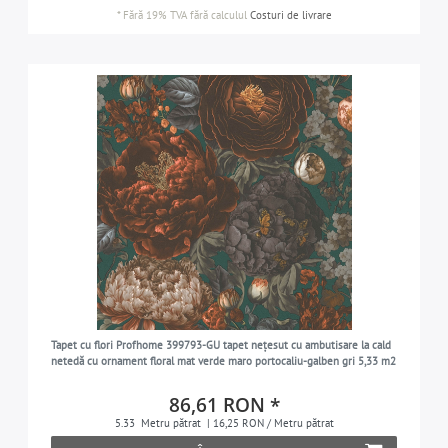
*
Fără 19% TVA
fără calculul
Costuri de livrare
Tapet cu flori Profhome 399793-GU tapet nețesut cu ambutisare la cald
netedă cu ornament floral mat verde maro portocaliu-galben gri 5,33 m2
86,61 RON *
5.33
Metru pătrat
| 16,25 RON / Metru pătrat