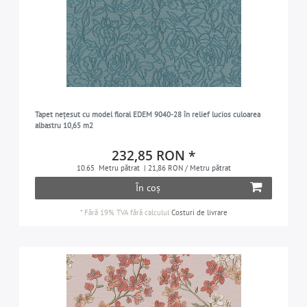
Tapet nețesut cu model floral EDEM 9040-28 în relief lucios culoarea
albastru 10,65 m2
232,85 RON *
10.65
Metru pătrat
| 21,86 RON / Metru pătrat
În coș
*
Fără 19% TVA
fără calculul
Costuri de livrare