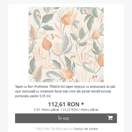
Tapet cu flori Profhome 790624-GU tapet nețesut cu ambutisare la cald
ușor texturată cu ornament floral mat crem alb perlat mentă-turcoaz
portocaliu pastel 5,33 m2
112,61 RON *
5.33
Metru pătrat
| 21,13 RON / Metru pătrat
În coș
*
Fără 19% TVA
fără calculul
Costuri de livrare