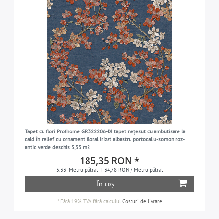
Tapet cu flori Profhome GR322206-DI tapet nețesut cu ambutisare la
cald în relief cu ornament floral irizat albastru portocaliu-somon roz-
antic verde deschis 5,33 m2
185,35 RON *
5.33
Metru pătrat
| 34,78 RON / Metru pătrat
În coș
*
Fără 19% TVA
fără calculul
Costuri de livrare