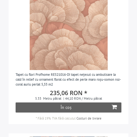
Tapet cu flori Profhome RE521016-DI tapet nețesut cu ambutisare la
cald în relief cu ornament floral cu efect de perle maro roșu-somon roz-
coral auriu perlat 5,33 m2
235,06 RON *
5.33
Metru pătrat
| 44,10 RON / Metru pătrat
În coș
*
Fără 19% TVA
fără calculul
Costuri de livrare