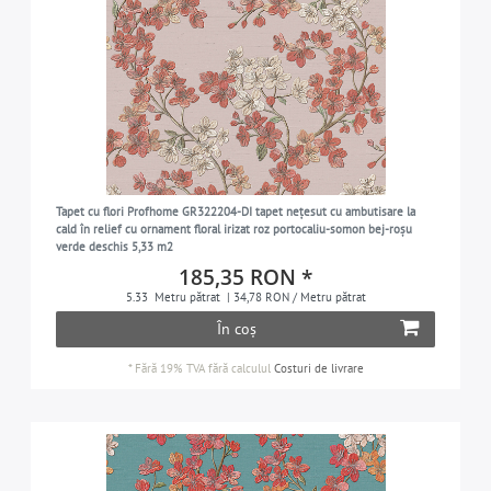
Tapet cu flori Profhome GR322204-DI tapet nețesut cu ambutisare la
cald în relief cu ornament floral irizat roz portocaliu-somon bej-roșu
verde deschis 5,33 m2
185,35 RON *
5.33
Metru pătrat
| 34,78 RON / Metru pătrat
În coș
*
Fără 19% TVA
fără calculul
Costuri de livrare