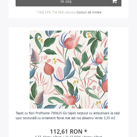
În coș
*
Fără 19% TVA
fără calculul
Costuri de livrare
Tapet cu flori Profhome 790625-GU tapet nețesut cu ambutisare la cald
ușor texturată cu ornament floral mat alb roz albastru verde 5,33 m2
112,61 RON *