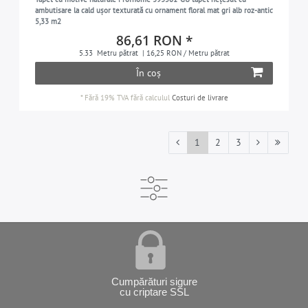
ambutisare la cald ușor texturată cu ornament floral mat gri alb roz-antic
5,33 m2
86,61 RON *
5.33
Metru pătrat
| 16,25 RON / Metru pătrat
În coș
*
Fără 19% TVA
fără calculul
Costuri de livrare
1
2
3
Cumpărături sigure
cu criptare SSL