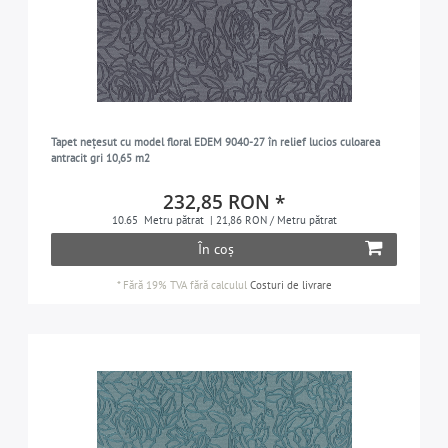
Tapet nețesut cu model floral EDEM 9040-27 în relief lucios culoarea
antracit gri 10,65 m2
232,85 RON *
10.65
Metru pătrat
| 21,86 RON / Metru pătrat
În coș
*
Fără 19% TVA
fără calculul
Costuri de livrare