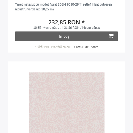
Tapet nețesut cu model floral EDEM 9080-29 în relief irizat culoarea
portocaliu
10
albastru verde alb 10,65 m2
portocaliu-galben
4
232,85 RON *
portocaliu-roșu
5
10.65
Metru pătrat
| 21,86 RON / Metru pătrat
În coș
albastru pastel
3
galben pastel
3
*
Fără 19% TVA
fără calculul
Costuri de livrare
portocaliu pastel
4
turcoaz pastel
3
violet pastel
5
alb perlat
5
albastru-verde
6
roz
3
roz
32
roșu
25