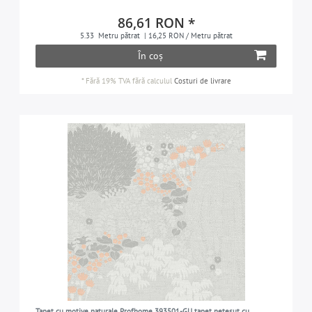
86,61 RON *
5.33
Metru pătrat
| 16,25 RON / Metru pătrat
În coș
*
Fără 19% TVA
fără calculul
Costuri de livrare
Tapet cu motive naturale Profhome 393501-GU tapet nețesut cu