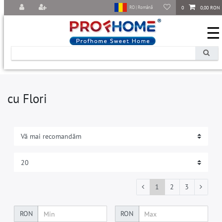
0
0,00 RON
RO | Română
☰
cu Flori
1
2
3
RON
RON