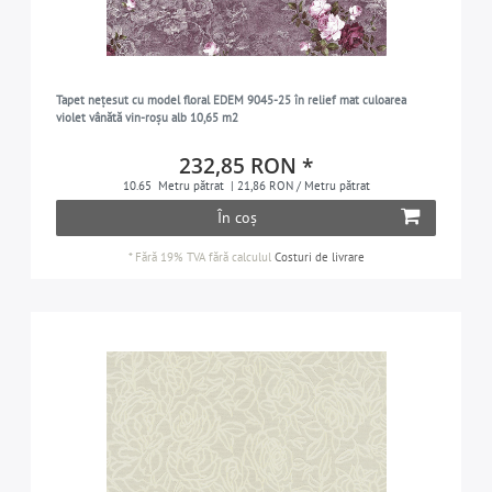
Tapet nețesut cu model floral EDEM 9045-25 în relief mat culoarea
violet vânătă vin-roșu alb 10,65 m2
232,85 RON *
10.65
Metru pătrat
| 21,86 RON / Metru pătrat
În coș
*
Fără 19% TVA
fără calculul
Costuri de livrare