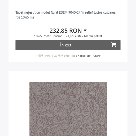
negru
25
Tapet nețesut cu model floral EDEM 9040-24 în relief lucios culoarea
argintiu
4
roz 10,65 m2
albastru-turcoaz
4
232,85 RON *
violet
3
10.65
Metru pătrat
| 21,86 RON / Metru pătrat
vin-roșu
În coș
4
alb
46
*
Fără 19% TVA
fără calculul
Costuri de livrare