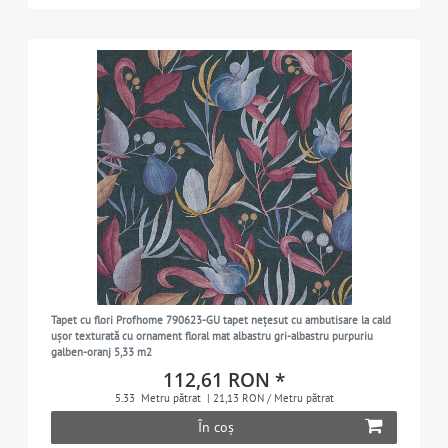
Tapet cu flori Profhome 790623-GU tapet nețesut cu ambutisare la cald
ușor texturată cu ornament floral mat albastru gri-albastru purpuriu
galben-oranj 5,33 m2
112,61 RON *
5.33
Metru pătrat
| 21,13 RON / Metru pătrat
În coș