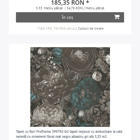
185,35 RON *
5.33
Metru pătrat
| 34,78 RON / Metru pătrat
În coș
*
Fără 19% TVA
fără calculul
Costuri de livrare
Tapet cu flori Profhome 399792-GU tapet nețesut cu ambutisare la cald
netedă cu ornament floral mat negru albastru gri alb 5,33 m2