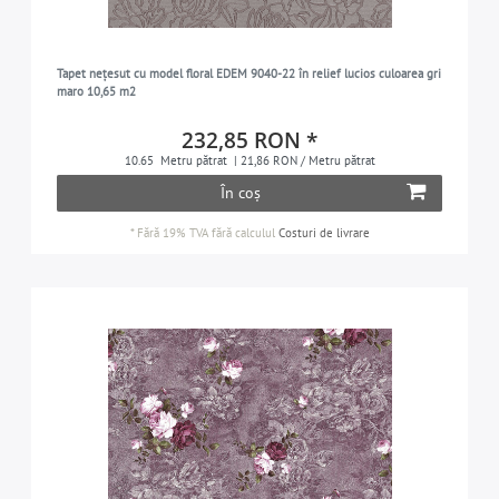
Tapet nețesut cu model floral EDEM 9040-22 în relief lucios culoarea gri
maro 10,65 m2
232,85 RON *
10.65
Metru pătrat
| 21,86 RON / Metru pătrat
În coș
*
Fără 19% TVA
fără calculul
Costuri de livrare