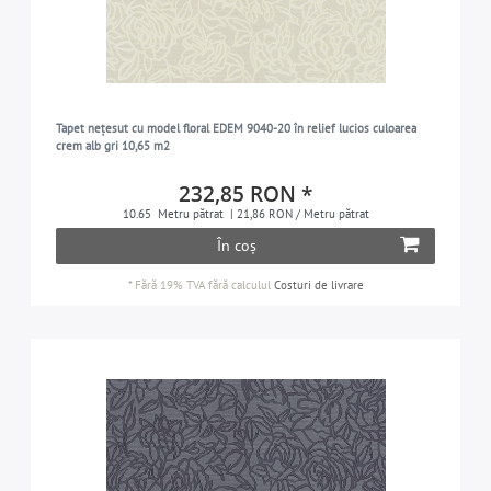
Tapet nețesut cu model floral EDEM 9040-20 în relief lucios culoarea
crem alb gri 10,65 m2
232,85 RON *
10.65
Metru pătrat
| 21,86 RON / Metru pătrat
În coș
*
Fără 19% TVA
fără calculul
Costuri de livrare