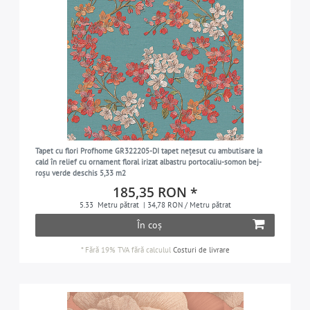
Tapet cu flori Profhome GR322205-DI tapet nețesut cu ambutisare la
cald în relief cu ornament floral irizat albastru portocaliu-somon bej-
roșu verde deschis 5,33 m2
185,35 RON *
5.33
Metru pătrat
| 34,78 RON / Metru pătrat
În coș
*
Fără 19% TVA
fără calculul
Costuri de livrare