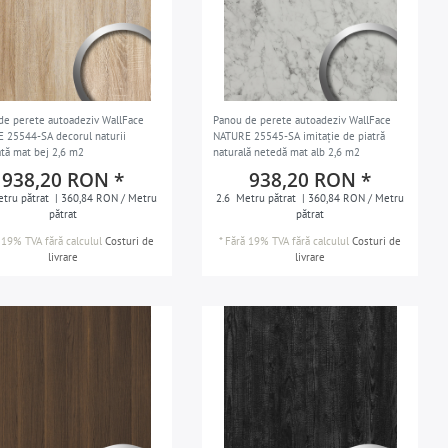
de perete autoadeziv WallFace
Panou de perete autoadeziv WallFace
 25544-SA decorul naturii
NATURE 25545-SA imitație de piatră
ată mat bej 2,6 m2
naturală netedă mat alb 2,6 m2
938,20 RON *
938,20 RON *
tru pătrat
| 360,84 RON / Metru
2.6
Metru pătrat
| 360,84 RON / Metru
pătrat
pătrat
 19% TVA
fără calculul
Costuri de
*
Fără 19% TVA
fără calculul
Costuri de
livrare
livrare