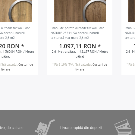
 autoadeziv WallFace
Panou de perete autoadeziv WallFace
Panou 
 decorul naturii
NATURE 25511-SA decorul naturii
NATURE
aro 2,6 m2
texturată mat maro 2,6 m2
textur
20 RON *
1.097,11 RON *
t
| 360,84 RON / Metru
2.6
Metru pătrat
| 421,97 RON / Metru
2.6
Me
pătrat
pătrat
fără calculul
Costuri de
*
Fără 19% TVA
fără calculul
Costuri de
*
Fără
livrare
livrare
ve, de calitate
Livrare rapidă din depozit