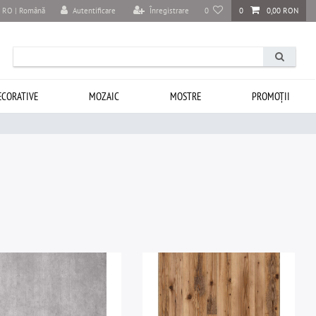
Autentificare
Înregistrare
0
0
0,00 RON
RO | Română
ECORATIVE
MOZAIC
MOSTRE
PROMOȚII