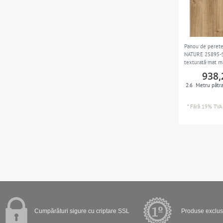
Panou de perete
NATURE 25895-SA
texturată mat m
938,
2.6
Metru pătra
*
Fără 19% TVA
Cumpărături sigure cu criptare SSL
Produse exclusi