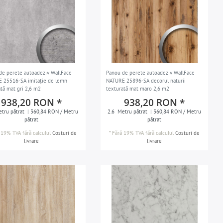
de perete autoadeziv WallFace
Panou de perete autoadeziv WallFace
 25516-SA imitație de lemn
NATURE 25896-SA decorul naturii
ată mat gri 2,6 m2
texturată mat maro 2,6 m2
938,20 RON *
938,20 RON *
tru pătrat
| 360,84 RON / Metru
2.6
Metru pătrat
| 360,84 RON / Metru
pătrat
pătrat
 19% TVA
fără calculul
Costuri de
*
Fără 19% TVA
fără calculul
Costuri de
livrare
livrare