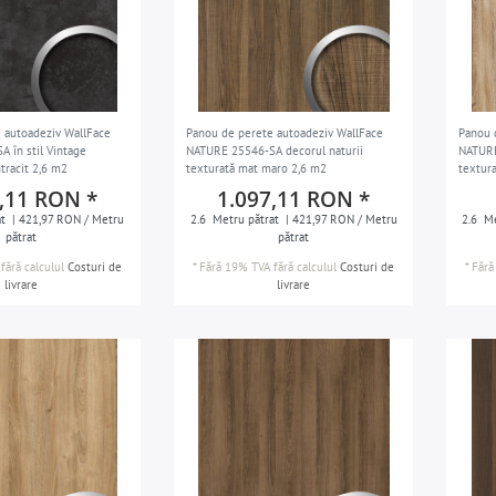
 autoadeziv WallFace
Panou de perete autoadeziv WallFace
Panou 
 în stil Vintage
NATURE 25546-SA decorul naturii
NATURE
tracit 2,6 m2
texturată mat maro 2,6 m2
textur
,11 RON *
1.097,11 RON *
t
| 421,97 RON / Metru
2.6
Metru pătrat
| 421,97 RON / Metru
2.6
Me
pătrat
pătrat
fără calculul
Costuri de
*
Fără 19% TVA
fără calculul
Costuri de
*
Fără
livrare
livrare