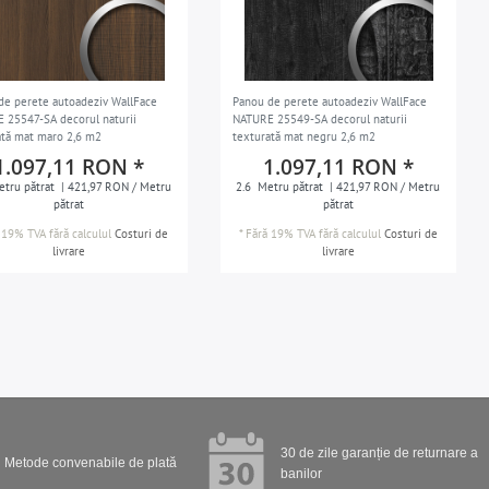
de perete autoadeziv WallFace
Panou de perete autoadeziv WallFace
 25547-SA decorul naturii
NATURE 25549-SA decorul naturii
ată mat maro 2,6 m2
texturată mat negru 2,6 m2
1.097,11 RON *
1.097,11 RON *
tru pătrat
| 421,97 RON / Metru
2.6
Metru pătrat
| 421,97 RON / Metru
pătrat
pătrat
 19% TVA
fără calculul
Costuri de
*
Fără 19% TVA
fără calculul
Costuri de
livrare
livrare
30 de zile garanție de returnare a
Metode convenabile de plată
banilor