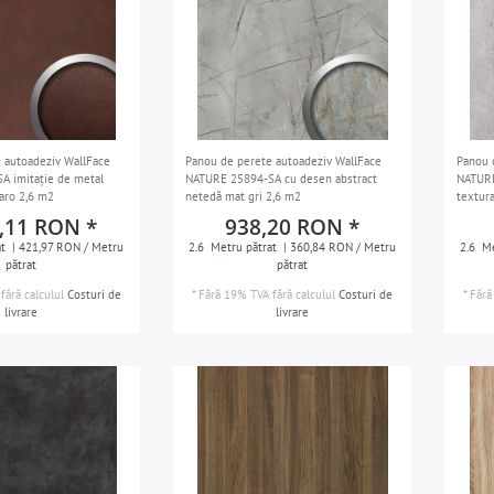
 autoadeziv WallFace
Panou de perete autoadeziv WallFace
Panou 
 imitație de metal
NATURE 25894-SA cu desen abstract
NATURE
aro 2,6 m2
netedă mat gri 2,6 m2
textur
,11 RON *
938,20 RON *
t
| 421,97 RON / Metru
2.6
Metru pătrat
| 360,84 RON / Metru
2.6
Me
pătrat
pătrat
fără calculul
Costuri de
*
Fără 19% TVA
fără calculul
Costuri de
*
Fără
livrare
livrare