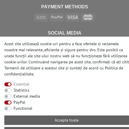
PAYMENT METHODS
SOCIAL MEDIA
Acest site utilizează cookie-uri pentru a face ofertele și reclamele
noastre mai relevante, eficiente și sigure pentru dvs. Este posibil ca
unele funcții ale site-ului nostru web să nu funcționeze fără utilizarea
cookie-urilor. Continuând navigarea pe acest site, confirmați că ați citit
© Copyright 2026 | e-Delux GmbH
Termenii de utilizare a acestui site și sunteți de acord cu
Politica de
confidențialitate
.
Essential
Statistics
External media
PayPal
Functional
Accepta toate