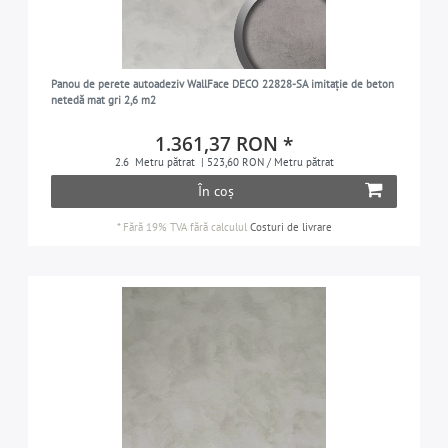
Panou de perete autoadeziv WallFace DECO 22828-SA imitație de beton
netedă mat gri 2,6 m2
1.361,37 RON *
2.6
Metru pătrat
| 523,60 RON / Metru pătrat
În coș
*
Fără 19% TVA
fără calculul
Costuri de livrare