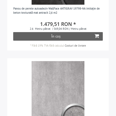
Panou de perete autoadeziv WallFace ANTIGRAV 19798-NA imitație de
beton texturată mat antracit 2,6 m2
1.479,51 RON *
2.6
Metru pătrat
| 569,04 RON / Metru pătrat
În coș
*
Fără 19% TVA
fără calculul
Costuri de livrare