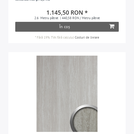
1.145,50 RON *
2.6
Metru pătrat
| 440,58 RON / Metru pătrat
În coș
*
Fără 19% TVA
fără calculul
Costuri de livrare