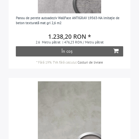
Panou de perete autoadeziv WallFace ANTIGRAV 19563-NA imitație de
beton texturată mat gri 2,6 m2
1.238,20 RON *
2.6
Metru pătrat
| 476,23 RON / Metru pătrat
În coș
*
Fără 19% TVA
fără calculul
Costuri de livrare