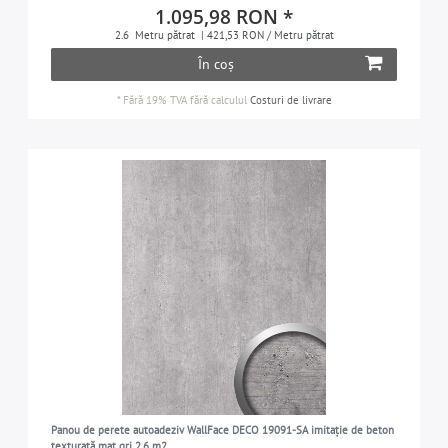
1.095,98 RON *
2.6
Metru pătrat
| 421,53 RON / Metru pătrat
În coș
*
Fără 19% TVA
fără calculul
Costuri de livrare
Panou de perete autoadeziv WallFace DECO 19091-SA imitație de beton
texturată mat gri 2,6 m2