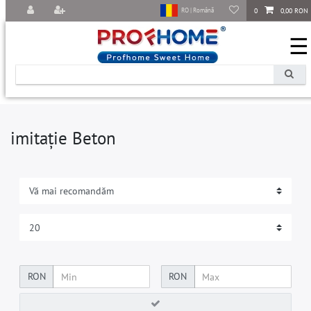
0
0,00 RON
RO | Română
☰
imitație Beton
RON
RON