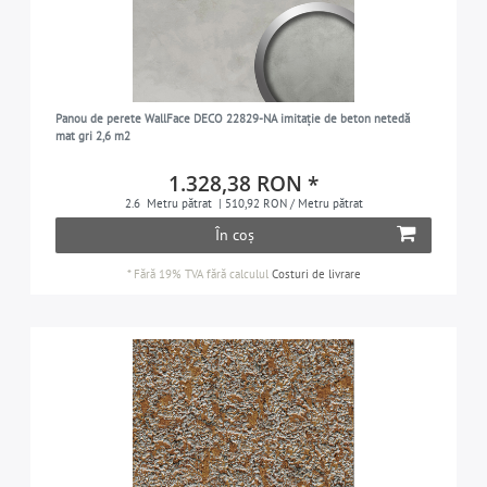
Panou de perete WallFace DECO 22829-NA imitație de beton netedă
mat gri 2,6 m2
1.328,38 RON *
2.6
Metru pătrat
| 510,92 RON / Metru pătrat
În coș
*
Fără 19% TVA
fără calculul
Costuri de livrare