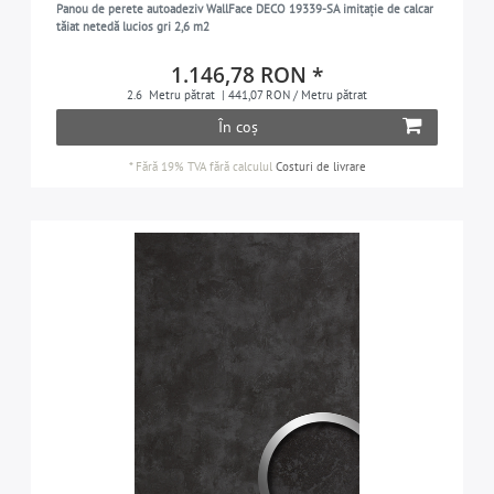
Panou de perete autoadeziv WallFace DECO 19339-SA imitație de calcar
tăiat netedă lucios gri 2,6 m2
1.146,78 RON *
2.6
Metru pătrat
| 441,07 RON / Metru pătrat
În coș
*
Fără 19% TVA
fără calculul
Costuri de livrare