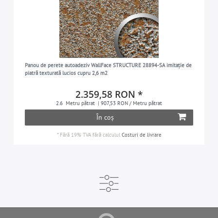
Panou de perete autoadeziv WallFace STRUCTURE 28894-SA imitație de
piatră texturată lucios cupru 2,6 m2
2.359,58 RON *
2.6
Metru pătrat
| 907,53 RON / Metru pătrat
În coș
*
Fără 19% TVA
fără calculul
Costuri de livrare