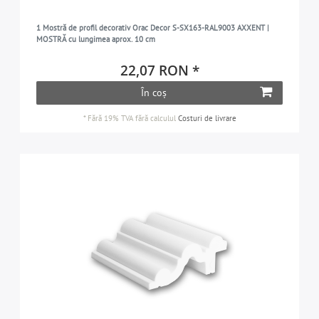
1 Mostră de profil decorativ Orac Decor S-SX163-RAL9003 AXXENT |
MOSTRĂ cu lungimea aprox. 10 cm
22,07 RON *
În coș
*
Fără 19% TVA
fără calculul
Costuri de livrare