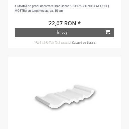
1 Mostră de profil decorativ Orac Decor S-SX173-RAL9003 AXXENT |
MOSTRĂ cu lungimea aprox. 10 cm
22,07 RON *
În coș
*
Fără 19% TVA
fără calculul
Costuri de livrare