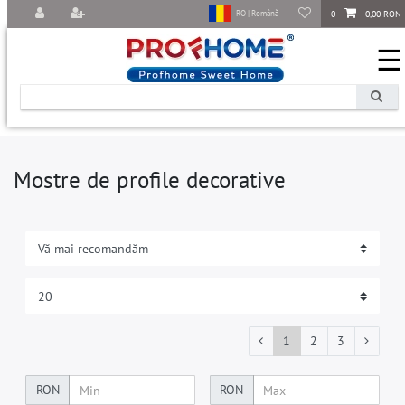
0
0,00 RON
RO | Română
☰
Mostre de profile decorative
1
2
3
RON
RON