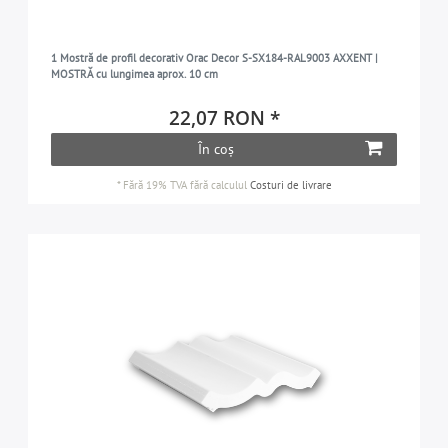
1 Mostră de profil decorativ Orac Decor S-SX184-RAL9003 AXXENT |
MOSTRĂ cu lungimea aprox. 10 cm
22,07 RON *
În coș
*
Fără 19% TVA
fără calculul
Costuri de livrare