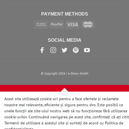
PAYMENT METHODS
SOCIAL MEDIA
© Copyright 2026 | e-Delux GmbH
Acest site utilizează cookie-uri pentru a face ofertele și reclamele
noastre mai relevante, eficiente și sigure pentru dvs. Este posibil ca
unele funcții ale site-ului nostru web să nu funcționeze fără utilizarea
cookie-urilor. Continuând navigarea pe acest site, confirmați că ați citit
Termenii de utilizare a acestui site și sunteți de acord cu
Politica de