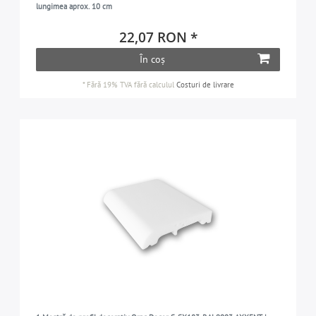
lungimea aprox. 10 cm
22,07 RON *
În coș
*
Fără 19% TVA
fără calculul
Costuri de livrare