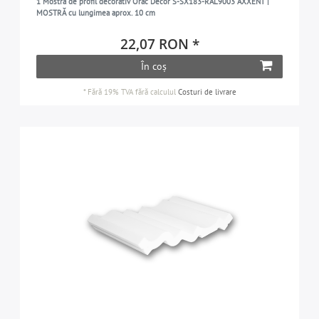
1 Mostră de profil decorativ Orac Decor S-SX183-RAL9003 AXXENT |
MOSTRĂ cu lungimea aprox. 10 cm
22,07 RON *
În coș
*
Fără 19% TVA
fără calculul
Costuri de livrare