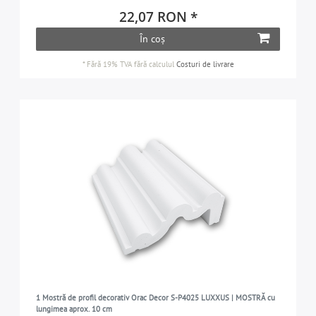
LUXXUS
99
22,07 RON *
MODERN
56
În coș
PROFhome
442
*
Fără 19% TVA
fără calculul
Costuri de livrare
WALLSTYL
113
1 Mostră de profil decorativ Orac Decor S-P4025 LUXXUS | MOSTRĂ cu
lungimea aprox. 10 cm