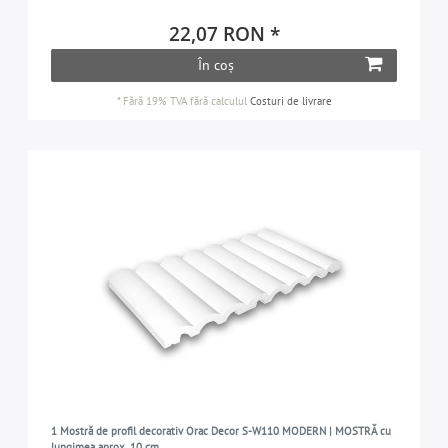
22,07 RON *
În coș
*
Fără 19% TVA
fără calculul
Costuri de livrare
1 Mostră de profil decorativ Orac Decor S-W110 MODERN | MOSTRĂ cu
lungimea aprox. 10 cm