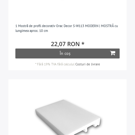
1 Mostră de profil decorativ Orac Decor S-W113 MODERN | MOSTRĂ cu
lungimea aprox. 10 cm
22,07 RON *
În coș
*
Fără 19% TVA
fără calculul
Costuri de livrare