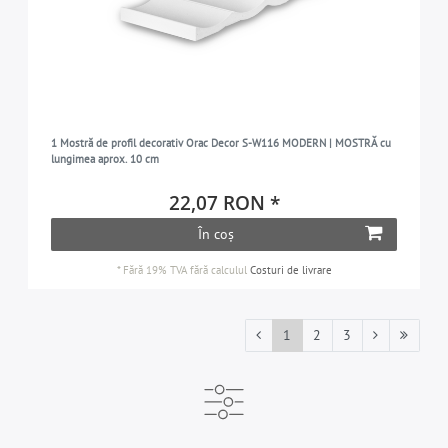
1 Mostră de profil decorativ Orac Decor S-W116 MODERN | MOSTRĂ cu
lungimea aprox. 10 cm
22,07 RON *
În coș
*
Fără 19% TVA
fără calculul
Costuri de livrare
1
2
3