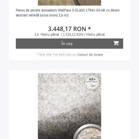
Panou de perete autoadeziv WallFace S-GLASS 17841-SA-AR cu desen
abstract netedă lucios bronz 2,6 m2
3.448,17 RON *
2.6
Metru pătrat
| 1.326,22 RON / Metru pătrat
În coș
*
Fără 19% TVA
fără calculul
Costuri de livrare