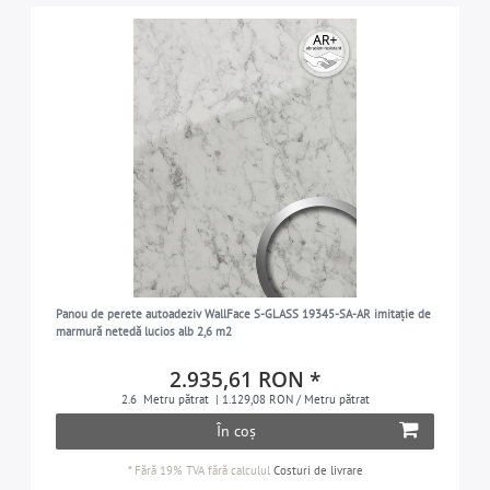
Panou de perete autoadeziv WallFace S-GLASS 19345-SA-AR imitație de
marmură netedă lucios alb 2,6 m2
2.935,61 RON *
2.6
Metru pătrat
| 1.129,08 RON / Metru pătrat
În coș
*
Fără 19% TVA
fără calculul
Costuri de livrare