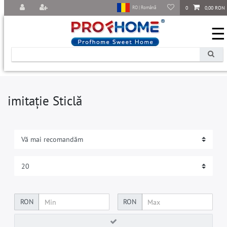
0
0,00 RON
RO | Română
☰
imitație Sticlă
RON
RON