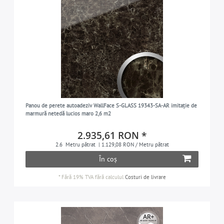
Panou de perete autoadeziv WallFace S-GLASS 19343-SA-AR imitație de
marmură netedă lucios maro 2,6 m2
2.935,61 RON *
2.6
Metru pătrat
| 1.129,08 RON / Metru pătrat
În coș
*
Fără 19% TVA
fără calculul
Costuri de livrare