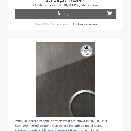
3.168,37 RON *
2.6
Metru pătrat
| 1.218,60 RON / Metru pătrat
În coș
*
Fără 19% TVA
fără calculul
Costuri de livrare
Panou de perete imitație de sticlă WallFace 28424 METALLIC USED
Steel AR+ netedă Acoperire pe perete imitație de metal lucios
autoadeziv rezistent la abraziune antracit negru-maro 2,6 m2