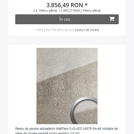
3.856,49 RON *
2.6
Metru pătrat
| 1.483,27 RON / Metru pătrat
În coș
*
Fără 19% TVA
fără calculul
Costuri de livrare
Panou de perete autoadeziv WallFace S-GLASS 16979-SA-AR imitație de
piele de iguana netedă lucios argintiu 2,6 m2