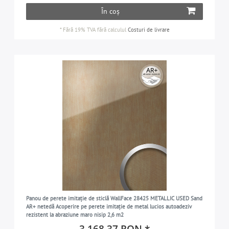
În coș
*
Fără 19% TVA
fără calculul
Costuri de livrare
Panou de perete imitație de sticlă WallFace 28425 METALLIC USED Sand
AR+ netedă Acoperire pe perete imitație de metal lucios autoadeziv
rezistent la abraziune maro nisip 2,6 m2