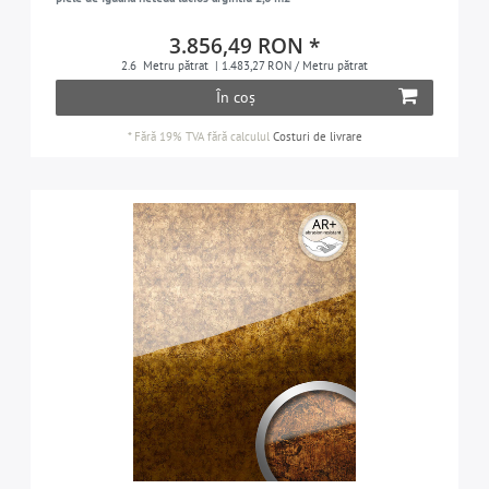
3.856,49 RON *
2.6
Metru pătrat
| 1.483,27 RON / Metru pătrat
În coș
*
Fără 19% TVA
fără calculul
Costuri de livrare