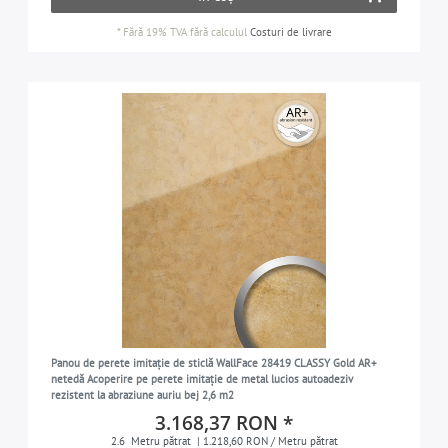
*
Fără 19% TVA
fără calculul
Costuri de livrare
Panou de perete imitație de sticlă WallFace 28419 CLASSY Gold AR+
netedă Acoperire pe perete imitație de metal lucios autoadeziv
rezistent la abraziune auriu bej 2,6 m2
3.168,37 RON *
2.6
Metru pătrat
| 1.218,60 RON / Metru pătrat