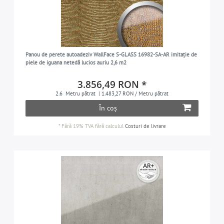
Panou de perete autoadeziv WallFace S-GLASS 16982-SA-AR imitație de
piele de iguana netedă lucios auriu 2,6 m2
3.856,49 RON *
2.6
Metru pătrat
| 1.483,27 RON / Metru pătrat
În coș
*
Fără 19% TVA
fără calculul
Costuri de livrare