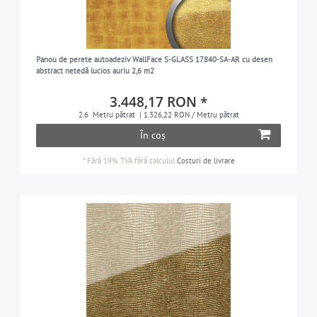
Panou de perete autoadeziv WallFace S-GLASS 17840-SA-AR cu desen
abstract netedă lucios auriu 2,6 m2
3.448,17 RON *
2.6
Metru pătrat
| 1.326,22 RON / Metru pătrat
În coș
*
Fără 19% TVA
fără calculul
Costuri de livrare