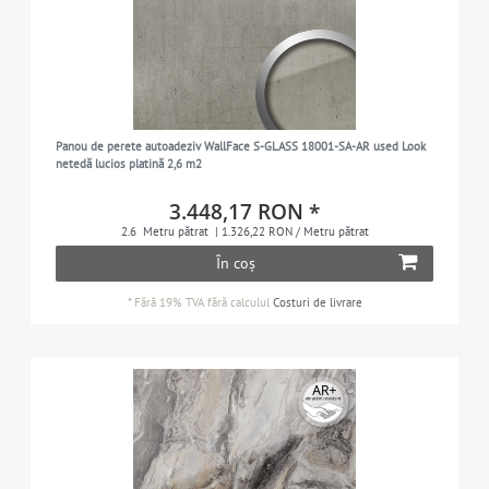
Panou de perete autoadeziv WallFace S-GLASS 18001-SA-AR used Look
netedă lucios platină 2,6 m2
3.448,17 RON *
2.6
Metru pătrat
| 1.326,22 RON / Metru pătrat
În coș
*
Fără 19% TVA
fără calculul
Costuri de livrare