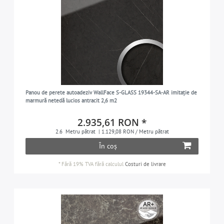
Panou de perete autoadeziv WallFace S-GLASS 19344-SA-AR imitație de
marmură netedă lucios antracit 2,6 m2
2.935,61 RON *
2.6
Metru pătrat
| 1.129,08 RON / Metru pătrat
În coș
*
Fără 19% TVA
fără calculul
Costuri de livrare