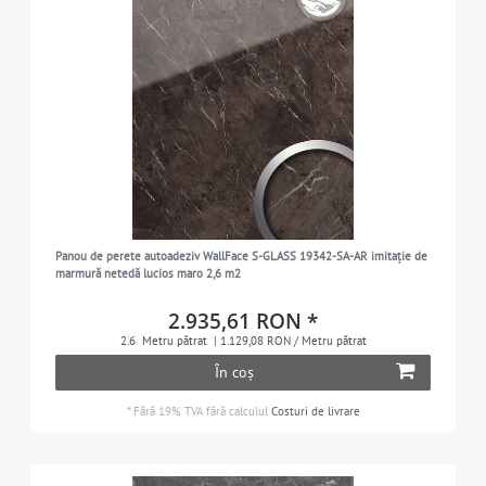
Panou de perete autoadeziv WallFace S-GLASS 19342-SA-AR imitație de
marmură netedă lucios maro 2,6 m2
2.935,61 RON *
2.6
Metru pătrat
| 1.129,08 RON / Metru pătrat
În coș
*
Fără 19% TVA
fără calculul
Costuri de livrare