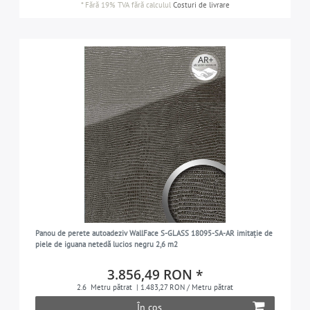
*
Fără 19% TVA
fără calculul
Costuri de livrare
Panou de perete autoadeziv WallFace S-GLASS 18095-SA-AR imitație de
piele de iguana netedă lucios negru 2,6 m2
3.856,49 RON *
2.6
Metru pătrat
| 1.483,27 RON / Metru pătrat
În coș