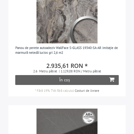
Panou de perete autoadeziv WallFace S-GLASS 19340-SA-AR imitație de
marmură netedă lucios gri 2,6 m2
2.935,61 RON *
2.6
Metru pătrat
| 1.129,08 RON / Metru pătrat
În coș
*
Fără 19% TVA
fără calculul
Costuri de livrare