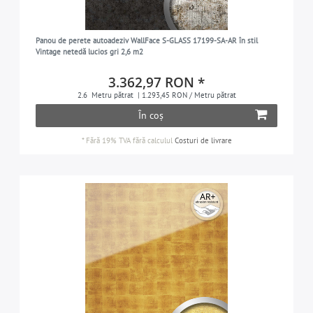
Panou de perete autoadeziv WallFace S-GLASS 17199-SA-AR în stil
Vintage netedă lucios gri 2,6 m2
3.362,97 RON *
2.6
Metru pătrat
| 1.293,45 RON / Metru pătrat
În coș
*
Fără 19% TVA
fără calculul
Costuri de livrare