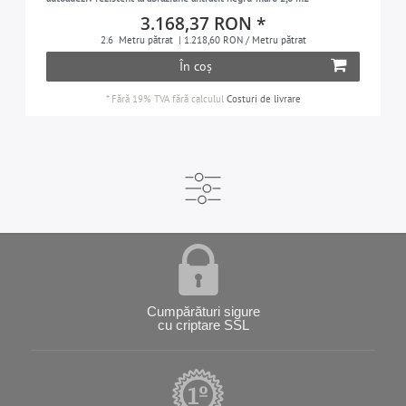
3.168,37 RON *
2.6
Metru pătrat
| 1.218,60 RON / Metru pătrat
În coș
*
Fără 19% TVA
fără calculul
Costuri de livrare
Cumpărături sigure
cu criptare SSL