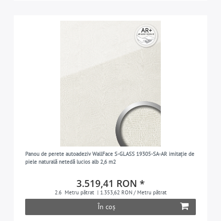
Panou de perete autoadeziv WallFace S-GLASS 19305-SA-AR imitație de
piele naturală netedă lucios alb 2,6 m2
3.519,41 RON *
2.6
Metru pătrat
| 1.353,62 RON / Metru pătrat
În coș