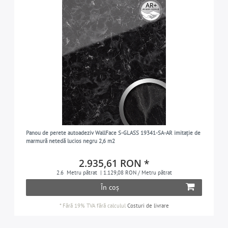
Panou de perete autoadeziv WallFace S-GLASS 19341-SA-AR imitație de
marmură netedă lucios negru 2,6 m2
2.935,61 RON *
2.6
Metru pătrat
| 1.129,08 RON / Metru pătrat
În coș
*
Fără 19% TVA
fără calculul
Costuri de livrare