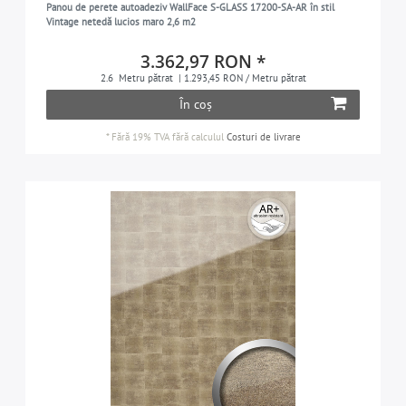
Panou de perete autoadeziv WallFace S-GLASS 17200-SA-AR în stil
Vintage netedă lucios maro 2,6 m2
3.362,97 RON *
2.6
Metru pătrat
| 1.293,45 RON / Metru pătrat
În coș
*
Fără 19% TVA
fără calculul
Costuri de livrare