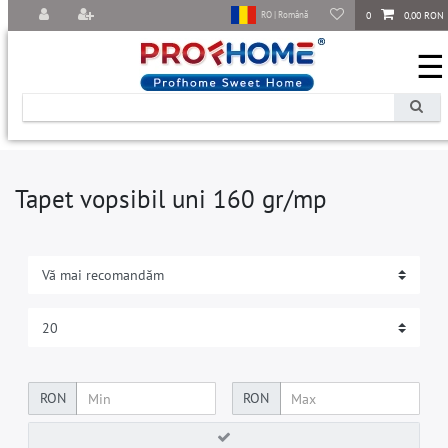
0
0,00 RON
RO | Română
☰
Tapet vopsibil uni 160 gr/mp
RON
RON