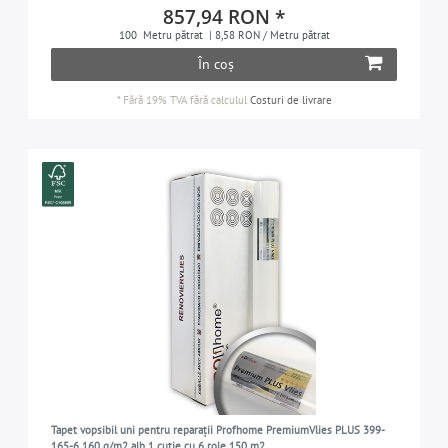
857,94 RON *
100
Metru pătrat
| 8,58 RON / Metru pătrat
În coș
*
Fără 19% TVA
fără calculul
Costuri de livrare
Tapet vopsibil uni pentru reparații Profhome PremiumVlies PLUS 399-
165-6 160 g/m2 alb 1 cutie cu 6 role 150 m2