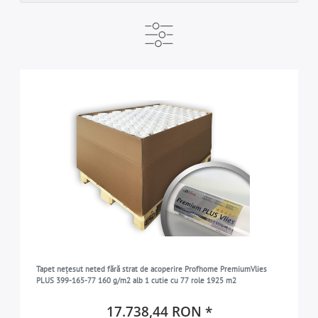
PRODUCĂTOR
GATA DE LIVRARE
MARCA
e-DELUX
1-2 zile lucrătoare
Profhome
3
2
3
CULOAREA DE BAZĂ
5-7 zile lucrătoare
1
alb
3
TIPUL DE PRODUS
Tapet vopsibil uni
3
DENSITATEA
160 g/m2
3
TIP DE TAPET
tapet nețesut nestructurat
3
DESEN
Tapet nețesut neted fără strat de acoperire Profhome PremiumVlies
uni
3
PLUS 399-165-77 160 g/m2 alb 1 cutie cu 77 role 1925 m2
MATERIALUL
17.738,44 RON *
3