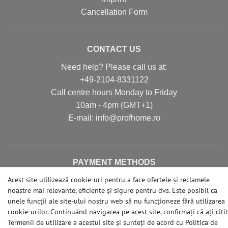
Cancellation Form
CONTACT US
Need help? Please call us at:
+49-2104-8331122
Call centre hours Monday to Friday
10am - 4pm (GMT+1)
Е-mail: info@profhome.ro
PAYMENT METHODS
Acest site utilizează cookie-uri pentru a face ofertele și reclamele
noastre mai relevante, eficiente și sigure pentru dvs. Este posibil ca
unele funcții ale site-ului nostru web să nu funcționeze fără utilizarea
SOCIAL MEDIA
cookie-urilor. Continuând navigarea pe acest site, confirmați că ați citit
Termenii de utilizare a acestui site și sunteți de acord cu
Politica de