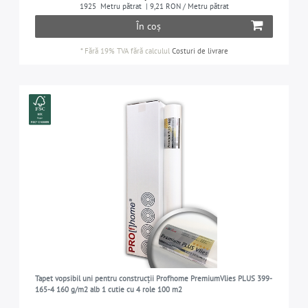
COLECȚIA
1925
Metru pătrat
| 9,21 RON / Metru pătrat
În coș
3
DIMENSIUNEA
*
Fără 19% TVA
fără calculul
Costuri de livrare
PROFhome
3
1,00 m x 25,00 m = 25,00 m2
3
REZISTENȚĂ LA DECOLORARE
are o bună rezistență la lumină
3
SUPRAFAȚĂ
netedă
3
DOMENIUL DE APLICARE
în living, dormitor, bucătărie camera copilului, hol
3
etc.
Tapet vopsibil uni pentru construcții Profhome PremiumVlies PLUS 399-
165-4 160 g/m2 alb 1 cutie cu 4 role 100 m2