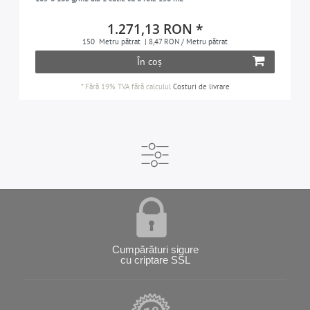
1.271,13 RON *
150
Metru pătrat
| 8,47 RON / Metru pătrat
În coș
*
Fără 19% TVA
fără calculul
Costuri de livrare
Cumpărături sigure
cu criptare SSL