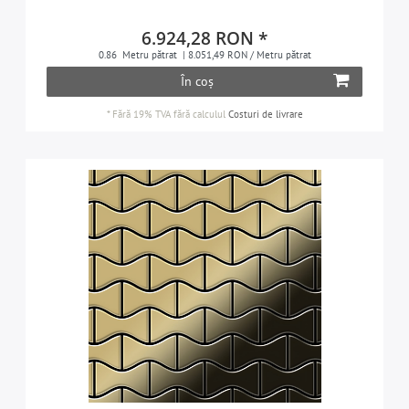
6.924,28 RON *
0.86
Metru pătrat
| 8.051,49 RON / Metru pătrat
În coș
*
Fără 19% TVA
fără calculul
Costuri de livrare