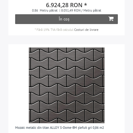
6.924,28 RON *
0.86
Metru pătrat
| 8.051,49 RON / Metru pătrat
În coș
*
Fără 19% TVA
fără calculul
Costuri de livrare
Mozaic metalic din titan ALLOY S-Dome-BM șlefuit gri 0,86 m2