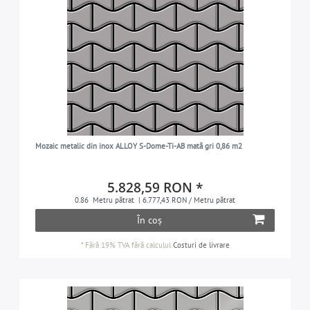
Mozaic metalic din inox ALLOY S-Dome-Ti-AB mată gri 0,86 m2
5.828,59 RON *
0.86
Metru pătrat
| 6.777,43 RON / Metru pătrat
În coș
*
Fără 19% TVA
fără calculul
Costuri de livrare