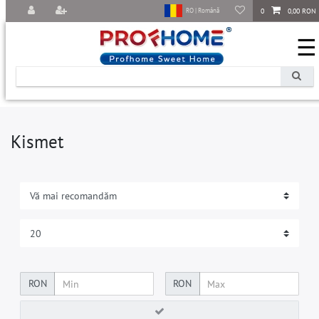
0
0,00 RON
RO | Română
☰
Kismet
RON
RON