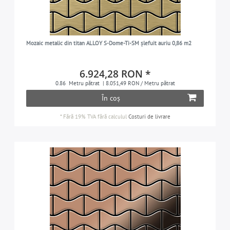
Mozaic metalic din titan ALLOY S-Dome-Ti-SM șlefuit auriu 0,86 m2
6.924,28 RON *
0.86
Metru pătrat
| 8.051,49 RON / Metru pătrat
În coș
*
Fără 19% TVA
fără calculul
Costuri de livrare