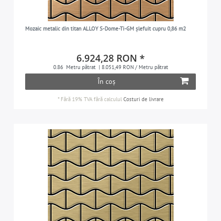
Mozaic metalic din titan ALLOY S-Dome-Ti-GM șlefuit cupru 0,86 m2
6.924,28 RON *
0.86
Metru pătrat
| 8.051,49 RON / Metru pătrat
În coș
*
Fără 19% TVA
fără calculul
Costuri de livrare