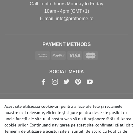
Call centre hours Monday to Friday
10am - 4pm (GMT+1)
Е-mail: info@profhome.ro
PAYMENT METHODS
SOCIAL MEDIA
Acest site utilizează cookie-uri pentru a face ofertele și reclamele
© Copyright 2026 | e-Delux GmbH
noastre mai relevante, eficiente și sigure pentru dvs. Este posibil ca
unele funcții ale site-ului nostru web să nu funcționeze fără utilizarea
cookie-urilor. Continuând navigarea pe acest site, confirmați că ați citit
Termenii de utilizare a acestui site și sunteți de acord cu
Politica de