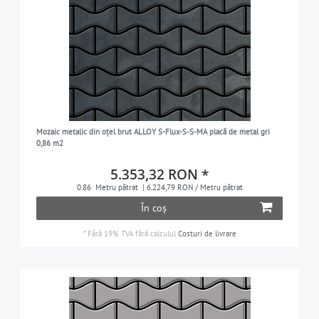
Mozaic metalic din oțel brut ALLOY S-Flux-S-S-MA placă de metal gri
0,86 m2
5.353,32 RON *
0.86
Metru pătrat
| 6.224,79 RON / Metru pătrat
În coș
*
Fără 19% TVA
fără calculul
Costuri de livrare