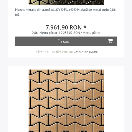
Mozaic metalic din alamă ALLOY S-Flux-S-S-M placă de metal auriu 0,86
m2
7.961,90 RON *
0.86
Metru pătrat
| 9.258,02 RON / Metru pătrat
În coș
*
Fără 19% TVA
fără calculul
Costuri de livrare