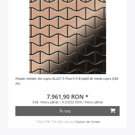
Mozaic metalic din cupru ALLOY S-Flux-S-S-B placă de metal cupru 0,86
m2
7.961,90 RON *
0.86
Metru pătrat
| 9.258,02 RON / Metru pătrat
În coș
*
Fără 19% TVA
fără calculul
Costuri de livrare