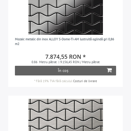
Mozaic metalic din inox ALLOY S-Dome-Ti-AM lustruită oglindă gri 0,86
m2
7.874,55 RON *
0.86
Metru pătrat
| 9.156,45 RON / Metru pătrat
În coș
*
Fără 19% TVA
fără calculul
Costuri de livrare