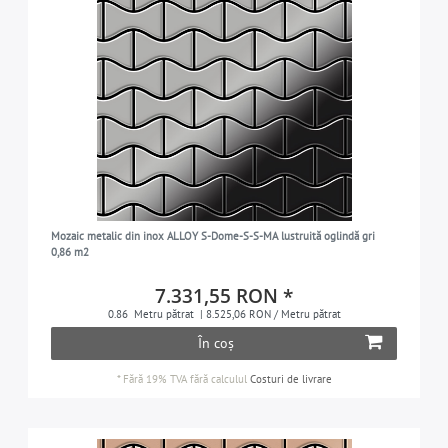
Mozaic metalic din inox ALLOY S-Dome-S-S-MA lustruită oglindă gri
0,86 m2
7.331,55 RON *
0.86
Metru pătrat
| 8.525,06 RON / Metru pătrat
În coș
*
Fără 19% TVA
fără calculul
Costuri de livrare