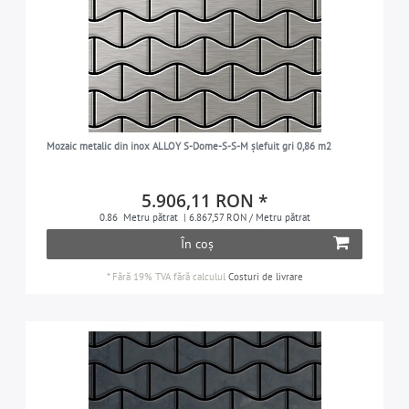
Mozaic metalic din inox ALLOY S-Dome-S-S-M șlefuit gri 0,86 m2
5.906,11 RON *
0.86
Metru pătrat
| 6.867,57 RON / Metru pătrat
În coș
*
Fără 19% TVA
fără calculul
Costuri de livrare