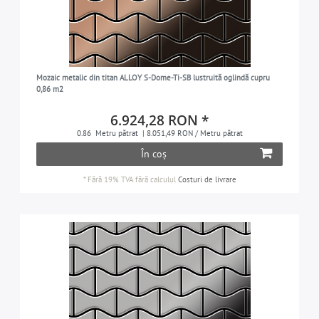
Mozaic metalic din titan ALLOY S-Dome-Ti-SB lustruită oglindă cupru
0,86 m2
6.924,28 RON *
0.86
Metru pătrat
| 8.051,49 RON / Metru pătrat
În coș
*
Fără 19% TVA
fără calculul
Costuri de livrare