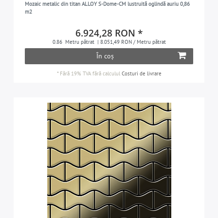
Mozaic metalic din titan ALLOY S-Dome-CM lustruită oglindă auriu 0,86
m2
6.924,28 RON *
0.86
Metru pătrat
| 8.051,49 RON / Metru pătrat
În coș
*
Fără 19% TVA
fără calculul
Costuri de livrare