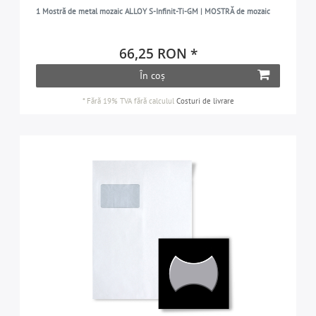
1 Mostră de metal mozaic ALLOY S-Infinit-Ti-GM | MOSTRĂ de mozaic
66,25 RON *
În coș
*
Fără 19% TVA
fără calculul
Costuri de livrare