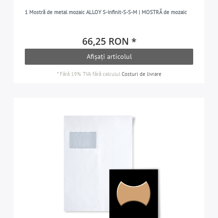
1 Mostră de metal mozaic ALLOY S-Infinit-S-S-M | MOSTRĂ de mozaic
66,25 RON *
Afișați articolul
*
Fără 19% TVA
fără calculul
Costuri de livrare