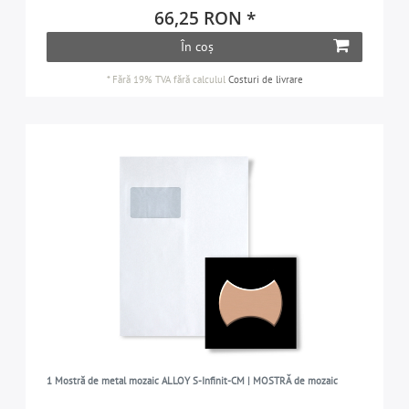
66,25 RON *
În coș
*
Fără 19% TVA
fără calculul
Costuri de livrare
1 Mostră de metal mozaic ALLOY S-Infinit-CM | MOSTRĂ de mozaic