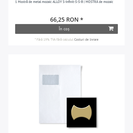
1 Mostră de metal mozaic ALLOY S-Infinit-S-S-B | MOSTRĂ de mozaic
66,25 RON *
În coș
*
Fără 19% TVA
fără calculul
Costuri de livrare