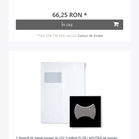
66,25 RON *
În coș
*
Fără 19% TVA
fără calculul
Costuri de livrare
1 Mostră de metal mozaic ALLOY S-Infinit-Ti-SB | MOSTRĂ de mozaic