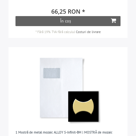
66,25 RON *
În coș
*
Fără 19% TVA
fără calculul
Costuri de livrare
1 Mostră de metal mozaic ALLOY S-Infinit-BM | MOSTRĂ de mozaic