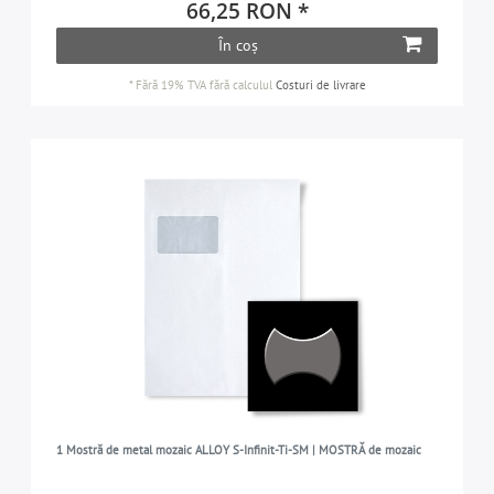
66,25 RON *
În coș
*
Fără 19% TVA
fără calculul
Costuri de livrare
1 Mostră de metal mozaic ALLOY S-Infinit-Ti-SM | MOSTRĂ de mozaic