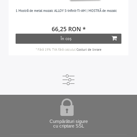
1 Mostră de metal mozaic ALLOY S-Infinit-Ti-AM | MOSTRĂ de mozaic
66,25 RON *
În coș
*
Fără 19% TVA
fără calculul
Costuri de livrare
Cumpărături sigure
cu criptare SSL