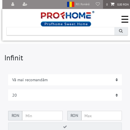
0
0,00 RON
RO | Română
☰
Infinit
RON
RON