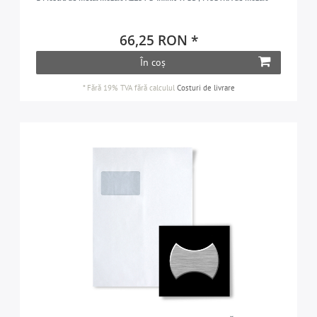
66,25 RON *
În coș
*
Fără 19% TVA
fără calculul
Costuri de livrare