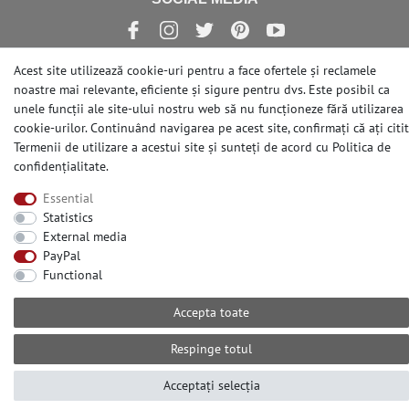
Acest site utilizează cookie-uri pentru a face ofertele și reclamele
noastre mai relevante, eficiente și sigure pentru dvs. Este posibil ca
© Copyright 2026 | e-Delux GmbH
unele funcții ale site-ului nostru web să nu funcționeze fără utilizarea
cookie-urilor. Continuând navigarea pe acest site, confirmați că ați citit
Termenii de utilizare a acestui site și sunteți de acord cu
Politica de
confidențialitate
.
Essential
Statistics
External media
PayPal
Functional
Accepta toate
Respinge totul
Acceptați selecția