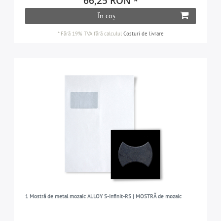
66,25 RON *
În coș
*
Fără 19% TVA
fără calculul
Costuri de livrare
1 Mostră de metal mozaic ALLOY S-Infinit-RS | MOSTRĂ de mozaic