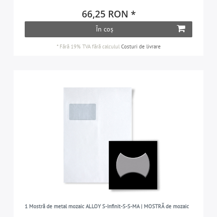
66,25 RON *
În coș
*
Fără 19% TVA
fără calculul
Costuri de livrare
1 Mostră de metal mozaic ALLOY S-Infinit-S-S-MA | MOSTRĂ de mozaic