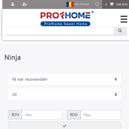
0
0,00 RON
RO | Română
☰
Ninja
RON
RON