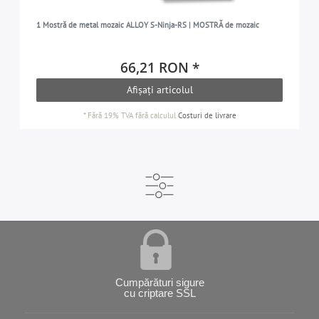
1 Mostră de metal mozaic ALLOY S-Ninja-RS | MOSTRĂ de mozaic
66,21 RON *
Afișați articolul
*
Fără 19% TVA
fără calculul
Costuri de livrare
Cumpărături sigure
cu criptare SSL