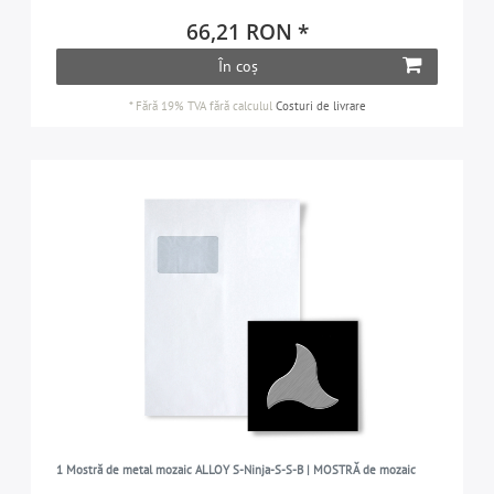
66,21 RON *
În coș
*
Fără 19% TVA
fără calculul
Costuri de livrare
1 Mostră de metal mozaic ALLOY S-Ninja-S-S-B | MOSTRĂ de mozaic