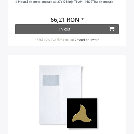
1 Mostră de metal mozaic ALLOY S-Ninja-Ti-AM | MOSTRĂ de mozaic
66,21 RON *
În coș
*
Fără 19% TVA
fără calculul
Costuri de livrare