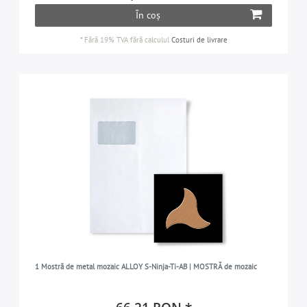
În coș
*
Fără 19% TVA
fără calculul
Costuri de livrare
1 Mostră de metal mozaic ALLOY S-Ninja-Ti-AB | MOSTRĂ de mozaic