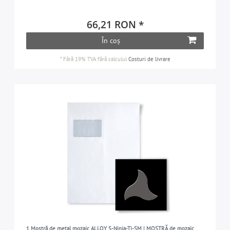
66,21 RON *
În coș
*
Fără 19% TVA
fără calculul
Costuri de livrare
1 Mostră de metal mozaic ALLOY S-Ninja-Ti-SM | MOSTRĂ de mozaic