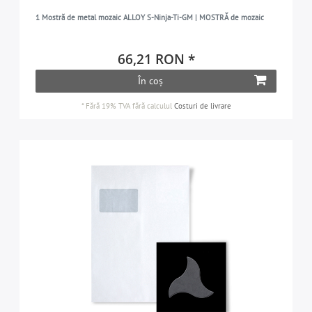
1 Mostră de metal mozaic ALLOY S-Ninja-Ti-GM | MOSTRĂ de mozaic
66,21 RON *
În coș
*
Fără 19% TVA
fără calculul
Costuri de livrare