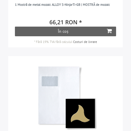
1 Mostră de metal mozaic ALLOY S-Ninja-Ti-GB | MOSTRĂ de mozaic
66,21 RON *
În coș
*
Fără 19% TVA
fără calculul
Costuri de livrare