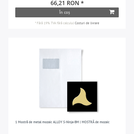
66,21 RON *
În coș
*
Fără 19% TVA
fără calculul
Costuri de livrare
1 Mostră de metal mozaic ALLOY S-Ninja-BM | MOSTRĂ de mozaic