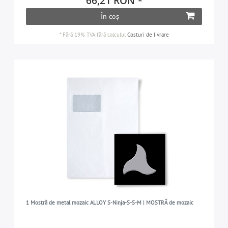
66,21 RON *
În coș
*
Fără 19% TVA
fără calculul
Costuri de livrare
1 Mostră de metal mozaic ALLOY S-Ninja-S-S-M | MOSTRĂ de mozaic