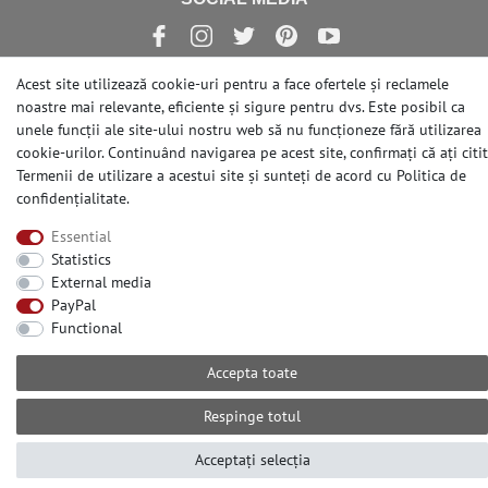
Acest site utilizează cookie-uri pentru a face ofertele și reclamele
noastre mai relevante, eficiente și sigure pentru dvs. Este posibil ca
© Copyright 2026 | e-Delux GmbH
unele funcții ale site-ului nostru web să nu funcționeze fără utilizarea
cookie-urilor. Continuând navigarea pe acest site, confirmați că ați citit
Termenii de utilizare a acestui site și sunteți de acord cu
Politica de
confidențialitate
.
Essential
Statistics
External media
PayPal
Functional
Accepta toate
Respinge totul
Acceptați selecția