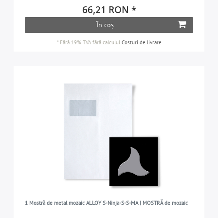
66,21 RON *
În coș
*
Fără 19% TVA
fără calculul
Costuri de livrare
1 Mostră de metal mozaic ALLOY S-Ninja-S-S-MA | MOSTRĂ de mozaic