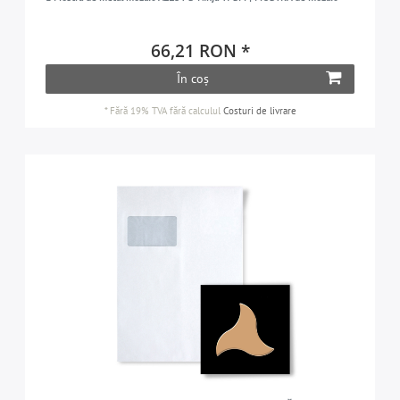
66,21 RON *
În coș
*
Fără 19% TVA
fără calculul
Costuri de livrare