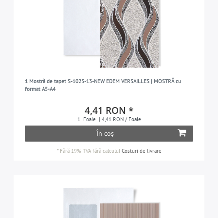
1 Mostră de tapet S-1025-13-NEW EDEM VERSAILLES | MOSTRĂ cu
format A5-A4
4,41 RON *
1
Foaie
| 4,41 RON / Foaie
În coș
*
Fără 19% TVA
fără calculul
Costuri de livrare