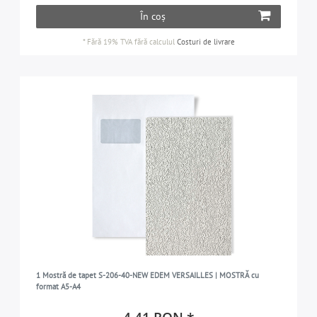
În coș
*
Fără 19% TVA
fără calculul
Costuri de livrare
1 Mostră de tapet S-206-40-NEW EDEM VERSAILLES | MOSTRĂ cu
format A5-A4