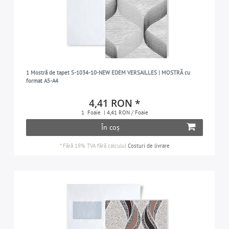
1 Mostră de tapet S-1034-10-NEW EDEM VERSAILLES | MOSTRĂ cu
format A5-A4
4,41 RON *
1
Foaie
| 4,41 RON / Foaie
În coș
*
Fără 19% TVA
fără calculul
Costuri de livrare