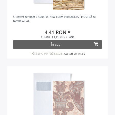
1 Mostră de tapet S-1003-31-NEW EDEM VERSAILLES | MOSTRĂ cu
format A5-A4
4,41 RON *
1
Foaie
| 4,41 RON / Foaie
În coș
*
Fără 19% TVA
fără calculul
Costuri de livrare