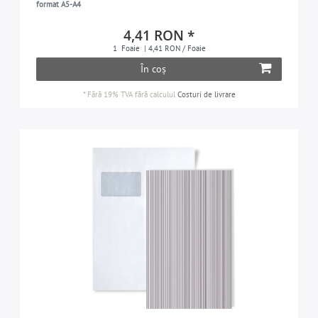
format A5-A4
4,41 RON *
1
Foaie
| 4,41 RON / Foaie
În coș
*
Fără 19% TVA
fără calculul
Costuri de livrare