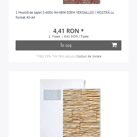
1 Mostră de tapet S-6001-94-NEW EDEM VERSAILLES | MOSTRĂ cu
format A5-A4
4,41 RON *
1
Foaie
| 4,41 RON / Foaie
În coș
*
Fără 19% TVA
fără calculul
Costuri de livrare