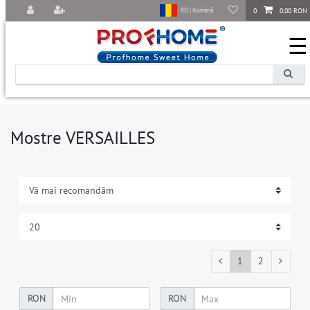
0
0,00 RON
RO | Română
☰
Mostre VERSAILLES
1
2
RON
RON