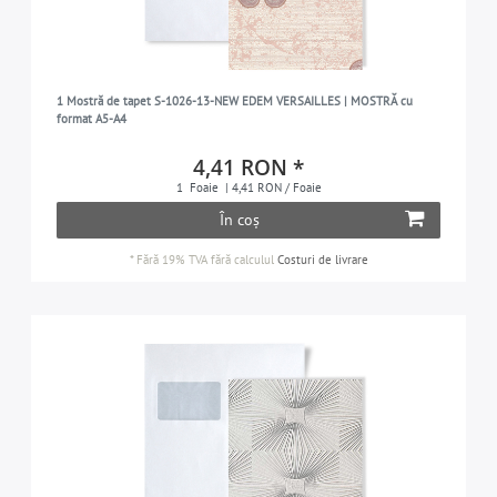
1 Mostră de tapet S-1026-13-NEW EDEM VERSAILLES | MOSTRĂ cu
format A5-A4
4,41 RON *
1
Foaie
| 4,41 RON / Foaie
În coș
*
Fără 19% TVA
fără calculul
Costuri de livrare