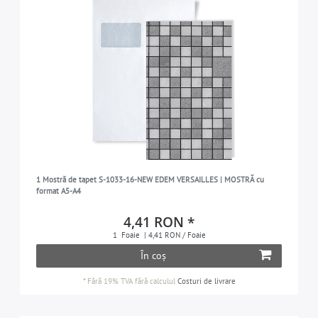
1 Mostră de tapet S-1033-16-NEW EDEM VERSAILLES | MOSTRĂ cu
format A5-A4
4,41 RON *
1
Foaie
| 4,41 RON / Foaie
În coș
*
Fără 19% TVA
fără calculul
Costuri de livrare