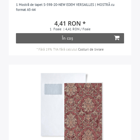
1 Mostră de tapet S-598-20-NEW EDEM VERSAILLES | MOSTRĂ cu
format A5-A4
4,41 RON *
1
Foaie
| 4,41 RON / Foaie
În coș
*
Fără 19% TVA
fără calculul
Costuri de livrare