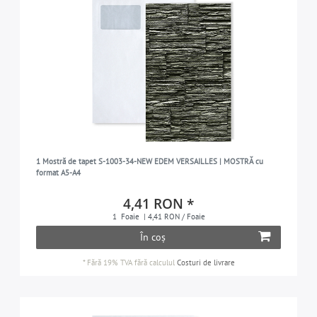
1 Mostră de tapet S-1003-34-NEW EDEM VERSAILLES | MOSTRĂ cu
format A5-A4
4,41 RON *
1
Foaie
| 4,41 RON / Foaie
În coș
*
Fără 19% TVA
fără calculul
Costuri de livrare