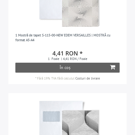
1 Mostră de tapet S-115-00-NEW EDEM VERSAILLES | MOSTRĂ cu
format A5-A4
4,41 RON *
1
Foaie
| 4,41 RON / Foaie
În coș
*
Fără 19% TVA
fără calculul
Costuri de livrare