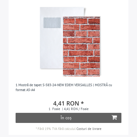
1 Mostră de tapet S-583-24-NEW EDEM VERSAILLES | MOSTRĂ cu
format A5-A4
4,41 RON *
1
Foaie
| 4,41 RON / Foaie
În coș
*
Fără 19% TVA
fără calculul
Costuri de livrare