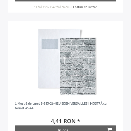
*
Fără 19% TVA
fără calculul
Costuri de livrare
1 Mostră de tapet S-583-26-NEU EDEM VERSAILLES | MOSTRĂ cu
format A5-A4
4,41 RON *
În coș