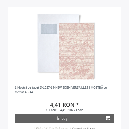
1 Mostră de tapet S-1027-13-NEW EDEM VERSAILLES | MOSTRĂ cu
format A5-A4
4,41 RON *
1
Foaie
| 4,41 RON / Foaie
În coș
*
Fără 19% TVA
fără calculul
Costuri de livrare