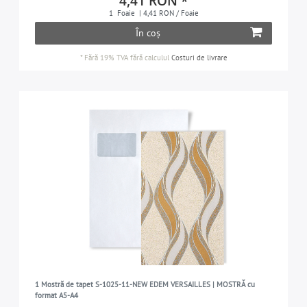
4,41 RON *
1
Foaie
| 4,41 RON / Foaie
În coș
*
Fără 19% TVA
fără calculul
Costuri de livrare
1 Mostră de tapet S-1025-11-NEW EDEM VERSAILLES | MOSTRĂ cu
format A5-A4