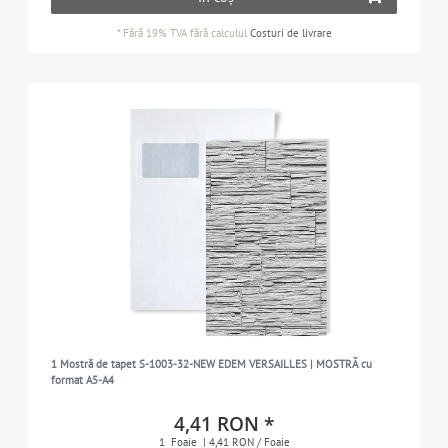
*
Fără 19% TVA
fără calculul
Costuri de livrare
1 Mostră de tapet S-1003-32-NEW EDEM VERSAILLES | MOSTRĂ cu
format A5-A4
4,41 RON *
1
Foaie
| 4,41 RON / Foaie