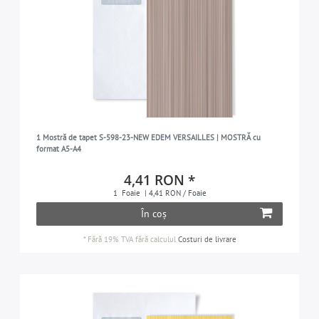
1 Mostră de tapet S-598-23-NEW EDEM VERSAILLES | MOSTRĂ cu
format A5-A4
4,41 RON *
1
Foaie
| 4,41 RON / Foaie
În coș
*
Fără 19% TVA
fără calculul
Costuri de livrare