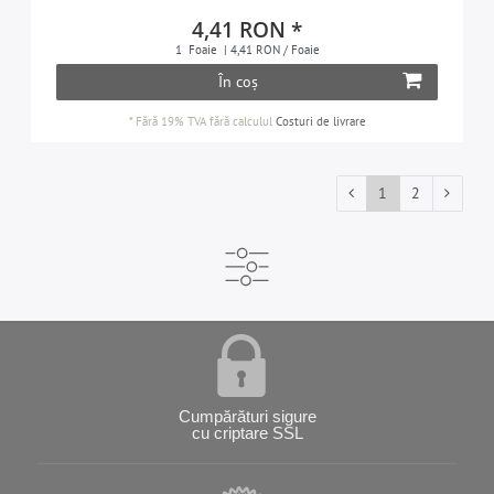
4,41 RON *
1
Foaie
| 4,41 RON / Foaie
În coș
*
Fără 19% TVA
fără calculul
Costuri de livrare
1
2
Cumpărături sigure
cu criptare SSL