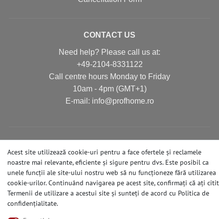
CONTACT US
Need help? Please call us at:
+49-2104-8331122
Call centre hours Monday to Friday
10am - 4pm (GMT+1)
Е-mail: info@profhome.ro
PAYMENT METHODS
Acest site utilizează cookie-uri pentru a face ofertele și reclamele
noastre mai relevante, eficiente și sigure pentru dvs. Este posibil ca
unele funcții ale site-ului nostru web să nu funcționeze fără utilizarea
cookie-urilor. Continuând navigarea pe acest site, confirmați că ați citit
SOCIAL MEDIA
Termenii de utilizare a acestui site și sunteți de acord cu
Politica de
confidențialitate
.