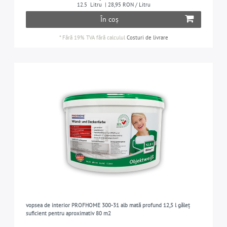
12.5
Litru
| 28,95 RON / Litru
În coș
*
Fără 19% TVA
fără calculul
Costuri de livrare
vopsea de interior PROFHOME 300-31 alb mată profund 12,5 l găleț
suficient pentru aproximativ 80 m2