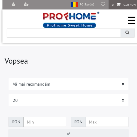
0
0,00 RON
RO | Română
☰
Vopsea
RON
RON