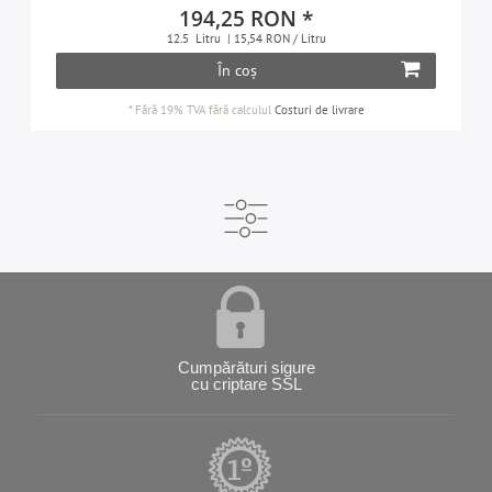
194,25 RON *
12.5
Litru
| 15,54 RON / Litru
În coș
*
Fără 19% TVA
fără calculul
Costuri de livrare
Cumpărături sigure
cu criptare SSL