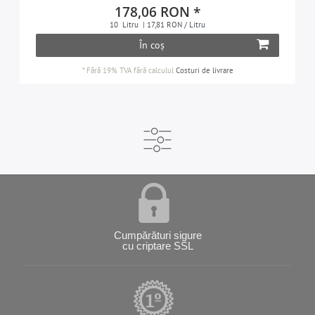
178,06 RON *
10
Litru
| 17,81 RON / Litru
În coș
*
Fără 19% TVA
fără calculul
Costuri de livrare
Cumpărături sigure
cu criptare SSL