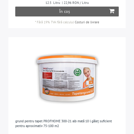
12.5
Litru
| 22,96 RON / Litru
În coș
*
Fără 19% TVA
fără calculul
Costuri de livrare
grund pentru tapet PROFHOME 300-21 alb mată 10 l găleț suficient
pentru aproximativ 75-100 m2