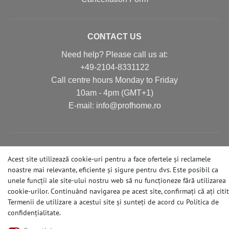
CONTACT US
Need help? Please call us at:
+49-2104-8331122
Call centre hours Monday to Friday
10am - 4pm (GMT+1)
Е-mail: info@profhome.ro
PAYMENT METHODS
Acest site utilizează cookie-uri pentru a face ofertele și reclamele
noastre mai relevante, eficiente și sigure pentru dvs. Este posibil ca
unele funcții ale site-ului nostru web să nu funcționeze fără utilizarea
cookie-urilor. Continuând navigarea pe acest site, confirmați că ați citit
SOCIAL MEDIA
Termenii de utilizare a acestui site și sunteți de acord cu
Politica de
confidențialitate
.