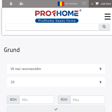
0
0,00 RON
RO | Română
☰
Grund
RON
RON