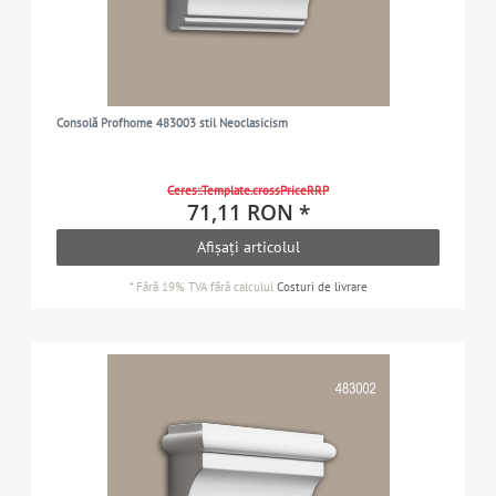
Consolă Profhome 483003 stil Neoclasicism
Ceres::Template.crossPriceRRP
71,11 RON *
Afișați articolul
*
Fără 19% TVA
fără calculul
Costuri de livrare