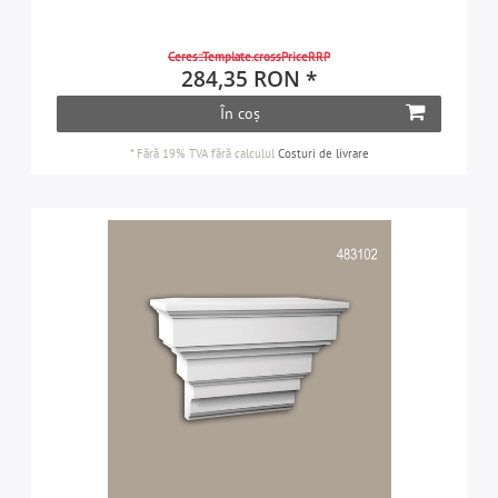
Ceres::Template.crossPriceRRP
284,35 RON *
În coș
*
Fără 19% TVA
fără calculul
Costuri de livrare