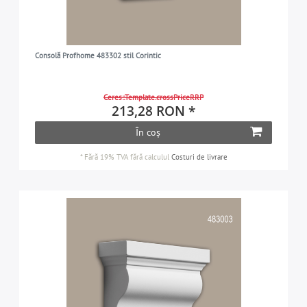
Consolă Profhome 483302 stil Corintic
Ceres::Template.crossPriceRRP
213,28 RON *
În coș
*
Fără 19% TVA
fără calculul
Costuri de livrare