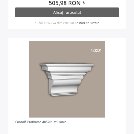
505,98 RON *
Afișați articolul
*
Fără 19% TVA
fără calculul
Costuri de livrare
Consolă Profhome 483201 stil Ionic