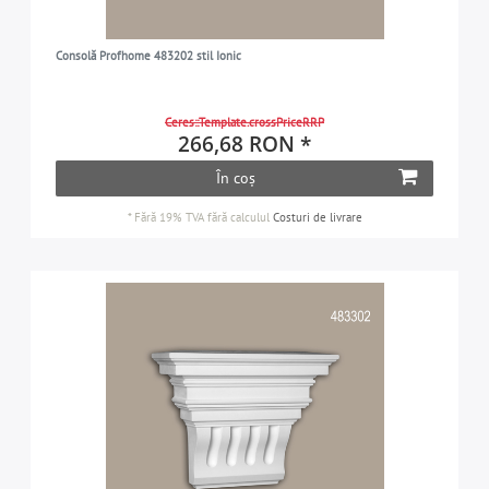
Consolă Profhome 483202 stil Ionic
Ceres::Template.crossPriceRRP
266,68 RON *
În coș
*
Fără 19% TVA
fără calculul
Costuri de livrare