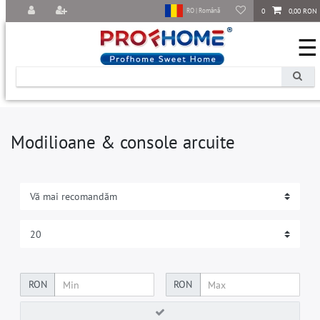
0
0,00 RON
RO | Română
☰
Modilioane & console arcuite
RON
RON