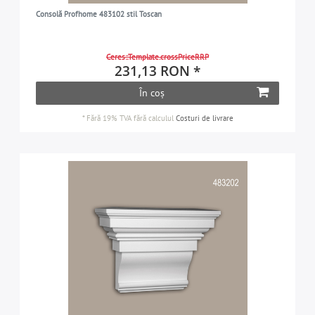
Consolă Profhome 483102 stil Toscan
Ceres::Template.crossPriceRRP
231,13 RON *
În coș
*
Fără 19% TVA
fără calculul
Costuri de livrare