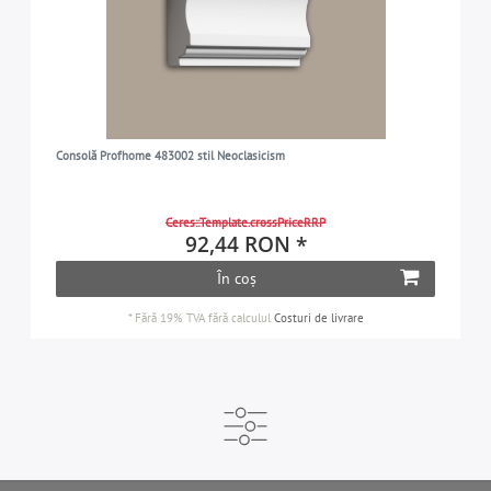
Consolă Profhome 483002 stil Neoclasicism
Ceres::Template.crossPriceRRP
92,44 RON *
În coș
*
Fără 19% TVA
fără calculul
Costuri de livrare