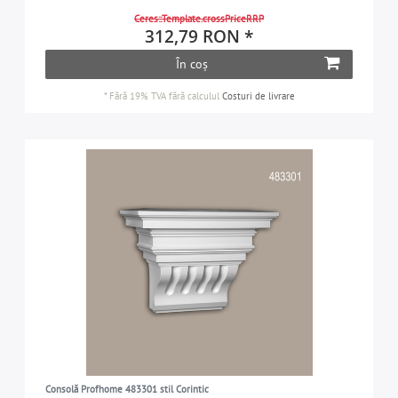
Ceres::Template.crossPriceRRP
312,79 RON *
În coș
*
Fără 19% TVA
fără calculul
Costuri de livrare
Consolă Profhome 483301 stil Corintic