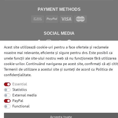
PAYMENT METHODS
SOCIAL MEDIA
Acest site utilizează cookie-uri pentru a face ofertele și reclamele
noastre mai relevante, eficiente și sigure pentru dvs. Este posibil ca
unele funcții ale site-ului nostru web să nu funcționeze fără utilizarea
cookie-urilor. Continuând navigarea pe acest site, confirmați că ați citit
© Copyright 2026 | e-Delux GmbH
Termenii de utilizare a acestui site și sunteți de acord cu
Politica de
confidențialitate
.
Essential
Statistics
External media
PayPal
Functional
Accepta toate