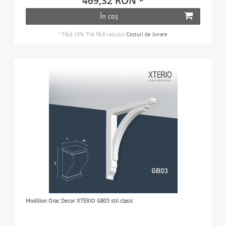
469,32 RON *
În coș
*
Fără 19% TVA
fără calculul
Costuri de livrare
Modilion Orac Decor XTERIO GB03 stil clasic