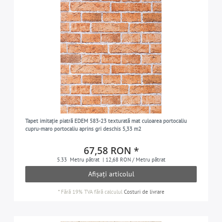
Tapet imitație piatră EDEM 583-23 texturată mat culoarea portocaliu
cupru-maro portocaliu aprins gri deschis 5,33 m2
67,58 RON *
5.33
Metru pătrat
| 12,68 RON / Metru pătrat
Afișați articolul
*
Fără 19% TVA
fără calculul
Costuri de livrare