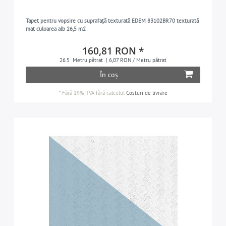
gri-praf
1
Tapet pentru vopsire cu suprafață texturată EDEM 83102BR70 texturată
albastru-porumbel
1
mat culoarea alb 26,5 m2
violet
1
160,81 RON *
alb
18
26.5
Metru pătrat
| 6,07 RON / Metru pătrat
roșu-cărămidă
În coș
1
*
Fără 19% TVA
fără calculul
Costuri de livrare