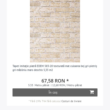
Tapet imitație piatră EDEM 583-20 texturată mat culoarea bej gri-pietriș
gri-măsliniu maro deschis 5,33 m2
67,58 RON *
5.33
Metru pătrat
| 12,68 RON / Metru pătrat
În coș
*
Fără 19% TVA
fără calculul
Costuri de livrare