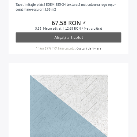
Tapet imitație piatră EDEM 583-24 texturată mat culoarea roșu roșu-
turcoaz pastel
3
coral maro-roșu gri 5,33 m2
gri deschis perlat
4
67,58 RON *
alb perlat
3
5.33
Metru pătrat
| 12,68 RON / Metru pătrat
Afișați articolul
cuarț-gri
1
roz
2
*
Fără 19% TVA
fără calculul
Costuri de livrare
roșu
5
bej-nisip
1
negru
11
culoarea mătase-gri
1
alb-semnal
4
argintiu
2
gri-argintiu
2
verde-smarald
1