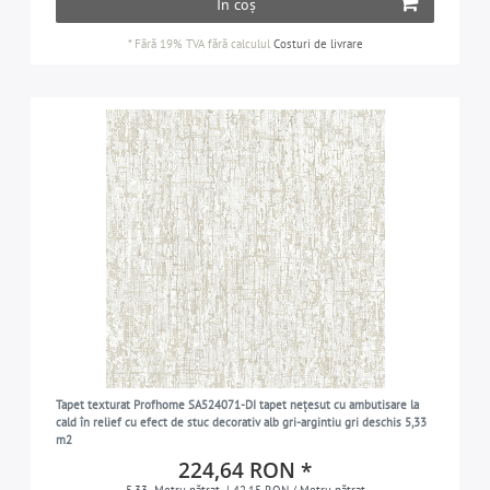
În coș
*
Fără 19% TVA
fără calculul
Costuri de livrare
Tapet texturat Profhome SA524071-DI tapet nețesut cu ambutisare la
cald în relief cu efect de stuc decorativ alb gri-argintiu gri deschis 5,33
m2
224,64 RON *