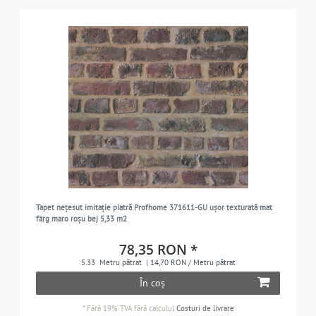
Tapet nețesut imitație piatră Profhome 371611-GU ușor texturată mat
färg maro roșu bej 5,33 m2
78,35 RON *
5.33
Metru pătrat
| 14,70 RON / Metru pătrat
În coș
*
Fără 19% TVA
fără calculul
Costuri de livrare