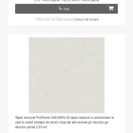
5.33
Metru pătrat
| 42,15 RON / Metru pătrat
În coș
*
Fără 19% TVA
fără calculul
Costuri de livrare
Tapet texturat Profhome SA524091-DI tapet nețesut cu ambutisare la
cald în relief imitație de textil irizat alb alb-semnal gri deschis gri
deschis perlat 5,33 m2