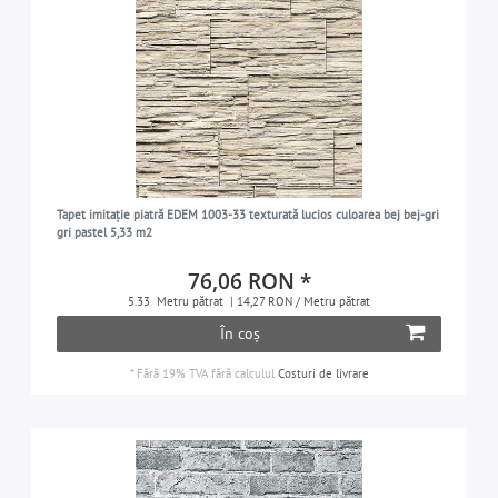
Tapet imitație piatră EDEM 1003-33 texturată lucios culoarea bej bej-gri
gri pastel 5,33 m2
76,06 RON *
5.33
Metru pătrat
| 14,27 RON / Metru pătrat
În coș
*
Fără 19% TVA
fără calculul
Costuri de livrare