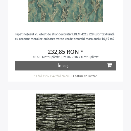
Tapet nețesut cu efect de stuc decorativ EDEM 421ST28 ușor texturată
cu accente metalice culoarea verde verde-smarald maro auriu 10,65 m2
232,85 RON *
10.65
Metru pătrat
| 21,86 RON / Metru pătrat
În coș
*
Fără 19% TVA
fără calculul
Costuri de livrare