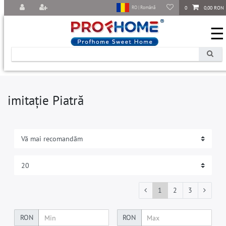
0
0,00 RON
RO | Română
☰
imitație Piatră
1
2
3
RON
RON