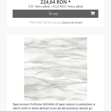
224,64 RON *
5.33
Metru pătrat
| 42,15 RON / Metru pătrat
În coș
*
Fără 19% TVA
fără calculul
Costuri de livrare
Tapet exclusiv Profhome SA524041-DI tapet nețesut cu ambutisare la
cald în relief cu desen abstract lucios alb alb-semnal gri deschis gri