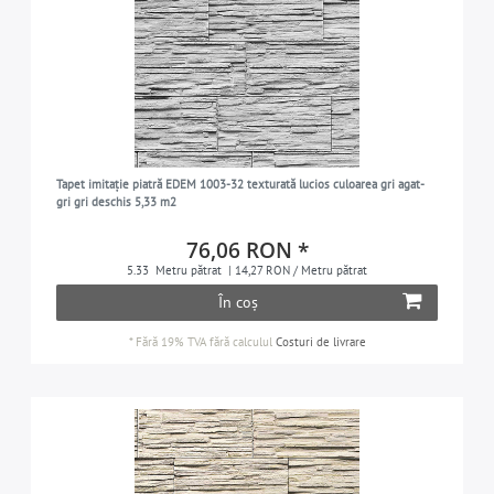
Tapet imitație piatră EDEM 1003-32 texturată lucios culoarea gri agat-
gri gri deschis 5,33 m2
76,06 RON *
5.33
Metru pătrat
| 14,27 RON / Metru pătrat
În coș
*
Fără 19% TVA
fără calculul
Costuri de livrare