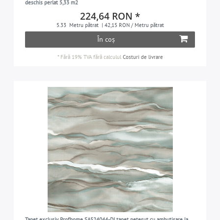
deschis perlat 5,33 m2
224,64 RON *
5.33
Metru pătrat
| 42,15 RON / Metru pătrat
În coș
*
Fără 19% TVA
fără calculul
Costuri de livrare
Tapet exclusiv Profhome SA524044-DI tapet nețesut cu ambutisare la