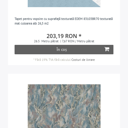
Tapet pentru vopsire cu suprafață texturată EDEM 83103BR70 texturată
mat culoarea alb 26,5 m2
203,19 RON *
26.5
Metru pătrat
| 7,67 RON / Metru pătrat
În coș
*
Fără 19% TVA
fără calculul
Costuri de livrare