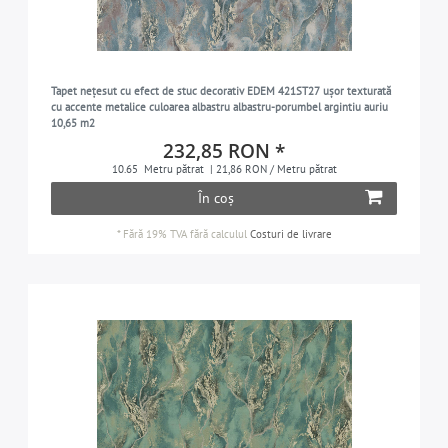
Tapet nețesut cu efect de stuc decorativ EDEM 421ST27 ușor texturată
cu accente metalice culoarea albastru albastru-porumbel argintiu auriu
10,65 m2
232,85 RON *
10.65
Metru pătrat
| 21,86 RON / Metru pătrat
În coș
*
Fără 19% TVA
fără calculul
Costuri de livrare