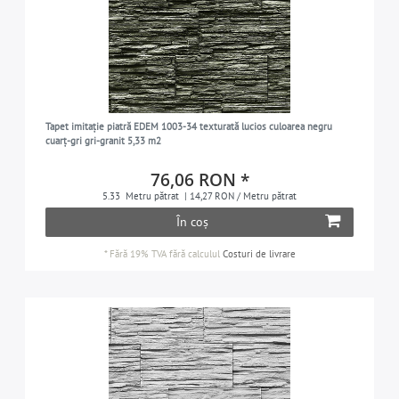
Tapet imitație piatră EDEM 1003-34 texturată lucios culoarea negru
cuarț-gri gri-granit 5,33 m2
76,06 RON *
5.33
Metru pătrat
| 14,27 RON / Metru pătrat
În coș
*
Fără 19% TVA
fără calculul
Costuri de livrare