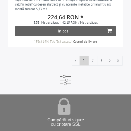
cald în relief cu desen abstract și cu accente metalice gri argintiu alb
mentă-turcoaz 5,33 m2
224,64 RON *
5.33
Metru pătrat
| 42,15 RON / Metru pătrat
În coș
*
Fără 19% TVA
fără calculul
Costuri de livrare
1
2
3
Cumpărături sigure
cu criptare SSL