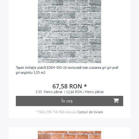
Tapet imitație piatră EDEM 583-26 texturată mat culoarea gri gri-praf
gri-argintiu 5,33 m2
67,58 RON *
5.33
Metru pătrat
| 12,68 RON / Metru pătrat
În coș
*
Fără 19% TVA
fără calculul
Costuri de livrare