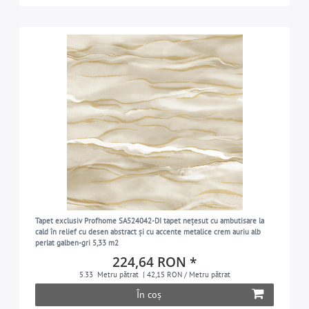
Tapet exclusiv Profhome SA524042-DI tapet nețesut cu ambutisare la
cald în relief cu desen abstract și cu accente metalice crem auriu alb
perlat galben-gri 5,33 m2
224,64 RON *
5.33
Metru pătrat
| 42,15 RON / Metru pătrat
În coș