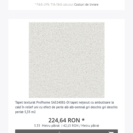
*
Fără 19% TVA
fără calculul
Costuri de livrare
Tapet texturat Profhome SA524081-DI tapet nețesut cu ambutisare la
cald în relief uni cu efect de perle alb alb-semnal gri deschis gri deschis
perlat 5,33 m2
224,64 RON *
5.33
Metru pătrat
| 42,15 RON / Metru pătrat