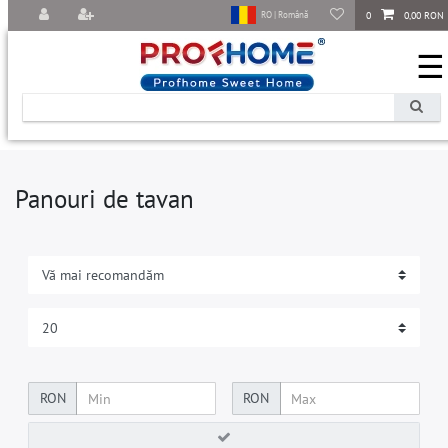
0
0,00 RON
RO | Română
☰
Panouri de tavan
RON
RON