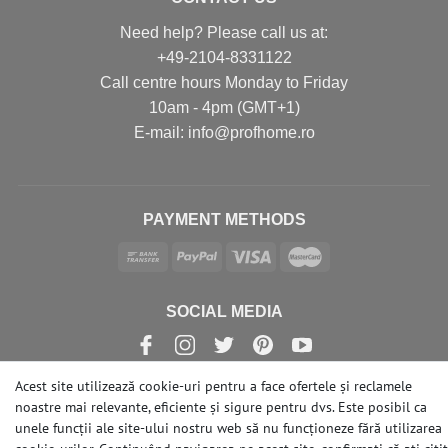
Need help? Please call us at:
+49-2104-8331122
Call centre hours Monday to Friday
10am - 4pm (GMT+1)
Е-mail: info@profhome.ro
PAYMENT METHODS
SOCIAL MEDIA
Acest site utilizează cookie-uri pentru a face ofertele și reclamele
noastre mai relevante, eficiente și sigure pentru dvs. Este posibil ca
unele funcții ale site-ului nostru web să nu funcționeze fără utilizarea
© Copyright 2026 | e-Delux GmbH