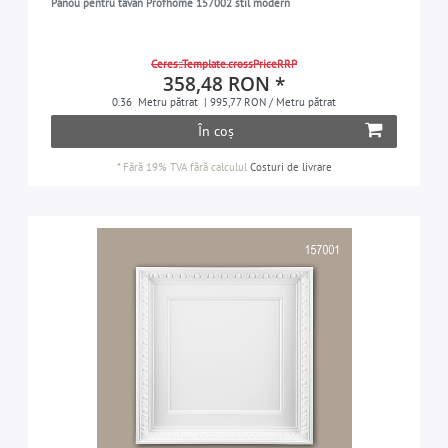
Panou pentru tavan Profhome 157002 stil modern
Ceres::Template.crossPriceRRP
358,48 RON *
0.36
Metru pătrat
| 995,77 RON / Metru pătrat
În coș
*
Fără 19% TVA
fără calculul
Costuri de livrare