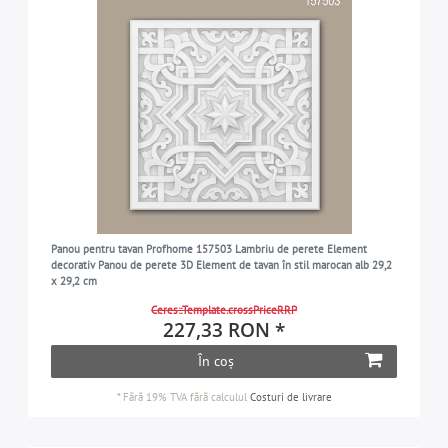
Panou pentru tavan Profhome 157503 Lambriu de perete Element
decorativ Panou de perete 3D Element de tavan în stil marocan alb 29,2
x 29,2 cm
Ceres::Template.crossPriceRRP
227,33 RON *
În coș
*
Fără 19% TVA
fără calculul
Costuri de livrare