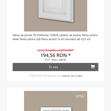
Panou de perete 3D Profhome 159820 Lambriu de perete Panou pentru
tavan Panou pentru ușă Panou acustic în stil neoclasic alb 0,25 m2
Ceres::Template.crossPriceRRP
194,56 RON *
0.25
Metru pătrat
În coș
*
Fără 19% TVA
fără calculul
Costuri de livrare