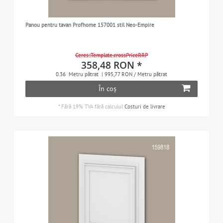
Panou pentru tavan Profhome 157001 stil Neo-Empire
Ceres::Template.crossPriceRRP
358,48 RON *
0.36
Metru pătrat
| 995,77 RON / Metru pătrat
În coș
*
Fără 19% TVA
fără calculul
Costuri de livrare