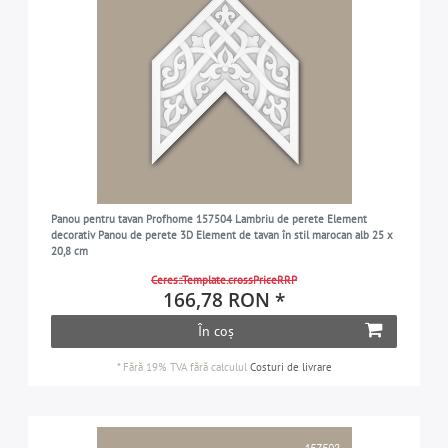
Panou pentru tavan Profhome 157504 Lambriu de perete Element
decorativ Panou de perete 3D Element de tavan în stil marocan alb 25 x
20,8 cm
Ceres::Template.crossPriceRRP
166,78 RON *
În coș
*
Fără 19% TVA
fără calculul
Costuri de livrare