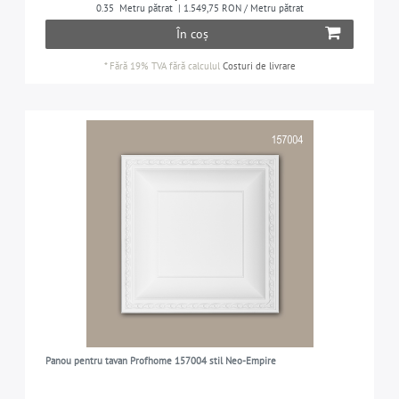
ÎNĂLȚIME
0.35
Metru pătrat
| 1.549,75 RON / Metru pătrat
În coș
1-7 cm
4
FINISAREA SUPRAFETELOR
*
Fără 19% TVA
fără calculul
Costuri de livrare
7-11 cm
1
cu grunduire prealabilă
11
VARIANTĂ
neflexibilă
11
DOMENIUL DE APLICARE
în interior
6
în interior și exterior
5
Panou pentru tavan Profhome 157004 stil Neo-Empire