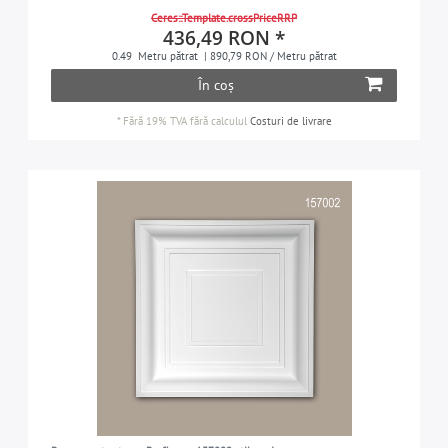
Ceres::Template.crossPriceRRP
436,49 RON *
0.49
Metru pătrat
| 890,79 RON / Metru pătrat
În coș
*
Fără 19% TVA
fără calculul
Costuri de livrare