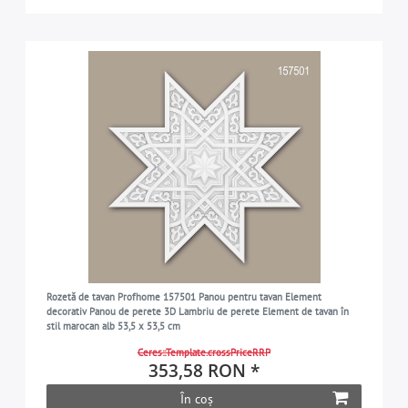
Rozetă de tavan Profhome 157501 Panou pentru tavan Element
decorativ Panou de perete 3D Lambriu de perete Element de tavan în
stil marocan alb 53,5 x 53,5 cm
Ceres::Template.crossPriceRRP
353,58 RON *
În coș