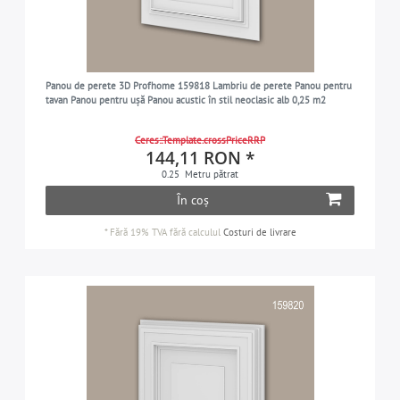
Panou de perete 3D Profhome 159818 Lambriu de perete Panou pentru
tavan Panou pentru ușă Panou acustic în stil neoclasic alb 0,25 m2
Ceres::Template.crossPriceRRP
144,11 RON *
0.25
Metru pătrat
În coș
*
Fără 19% TVA
fără calculul
Costuri de livrare