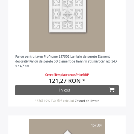
Panou pentru tavan Profhome 157502 Lambriu de perete Element
decorativ Panou de perete 3D Element de tavan în stil marocan alb 14,7
x 14,7 cm
Ceres::Template.crossPriceRRP
121,27 RON *
În coș
*
Fără 19% TVA
fără calculul
Costuri de livrare