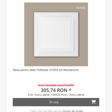
Panou pentru tavan Profhome 157003 stil Neoclasicism
Ceres::Template.crossPriceRRP
305,74 RON *
0.36
Metru pătrat
| 849,26 RON / Metru pătrat
În coș
*
Fără 19% TVA
fără calculul
Costuri de livrare