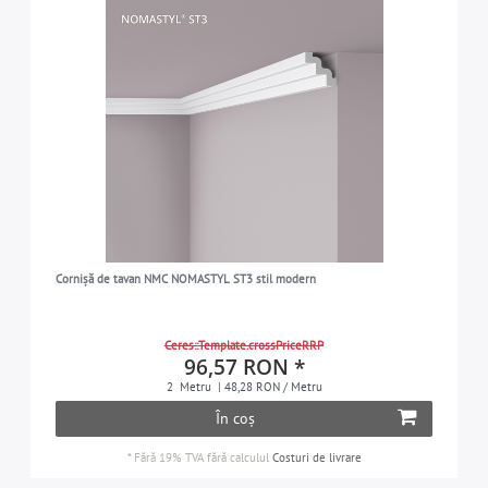
Cornișă de tavan NMC NOMASTYL ST3 stil modern
Ceres::Template.crossPriceRRP
96,57 RON *
2
Metru
| 48,28 RON / Metru
În coș
*
Fără 19% TVA
fără calculul
Costuri de livrare