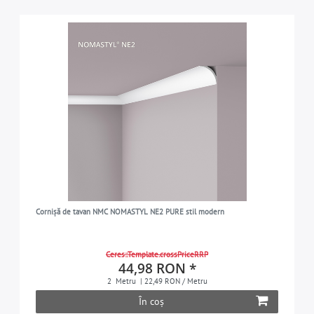
Cornișă de tavan NMC NOMASTYL NE2 PURE stil modern
Ceres::Template.crossPriceRRP
44,98 RON *
2
Metru
| 22,49 RON / Metru
În coș