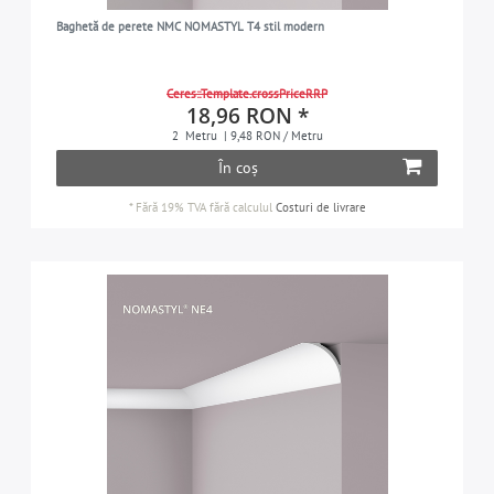
Baghetă de perete NMC NOMASTYL T4 stil modern
Ceres::Template.crossPriceRRP
18,96 RON *
2
Metru
| 9,48 RON / Metru
În coș
*
Fără 19% TVA
fără calculul
Costuri de livrare