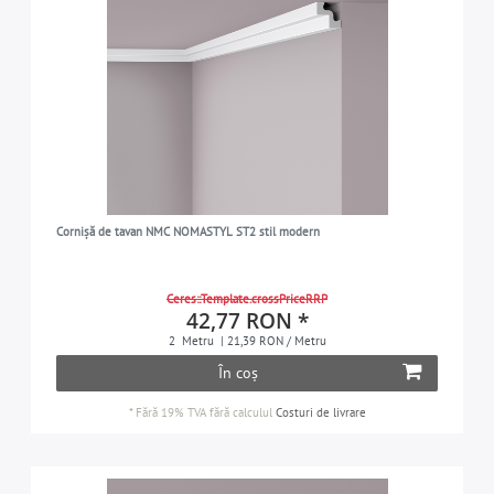
Cornișă de tavan NMC NOMASTYL ST2 stil modern
Ceres::Template.crossPriceRRP
42,77 RON *
2
Metru
| 21,39 RON / Metru
În coș
*
Fără 19% TVA
fără calculul
Costuri de livrare