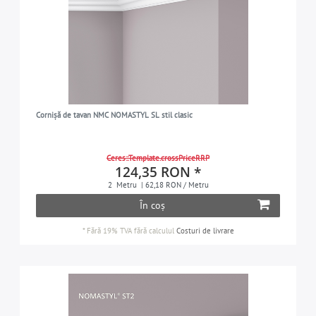
Cornișă de tavan NMC NOMASTYL SL stil clasic
Ceres::Template.crossPriceRRP
124,35 RON *
2
Metru
| 62,18 RON / Metru
În coș
*
Fără 19% TVA
fără calculul
Costuri de livrare