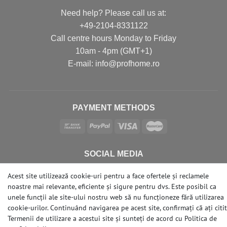
Need help? Please call us at:
+49-2104-8331122
Call centre hours Monday to Friday
10am - 4pm (GMT+1)
Е-mail: info@profhome.ro
PAYMENT METHODS
SOCIAL MEDIA
Acest site utilizează cookie-uri pentru a face ofertele și reclamele
noastre mai relevante, eficiente și sigure pentru dvs. Este posibil ca
unele funcții ale site-ului nostru web să nu funcționeze fără utilizarea
cookie-urilor. Continuând navigarea pe acest site, confirmați că ați citit
© Copyright 2026 | e-Delux GmbH
Termenii de utilizare a acestui site și sunteți de acord cu
Politica de