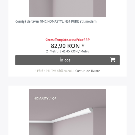
Cornișă de tavan NMC NOMASTYL NE4 PURE stil modern
Ceres::Template.crossPriceRRP
82,90 RON *
2
Metru
| 41,45 RON / Metru
În coș
*
Fără 19% TVA
fără calculul
Costuri de livrare