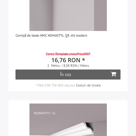
Cornișă de tavan NMC NOMASTYL QR stil modern
Ceres::Template.crossPriceRRP
16,76 RON *
2
Metru
| 8,38 RON / Metru
În coș
*
Fără 19% TVA
fără calculul
Costuri de livrare