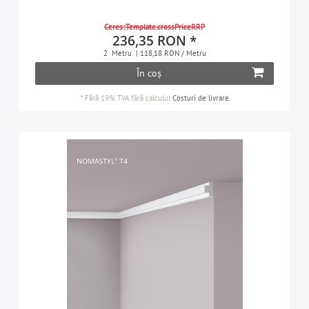
Ceres::Template.crossPriceRRP
236,35 RON *
2
Metru
| 118,18 RON / Metru
În coș
*
Fără 19% TVA
fără calculul
Costuri de livrare