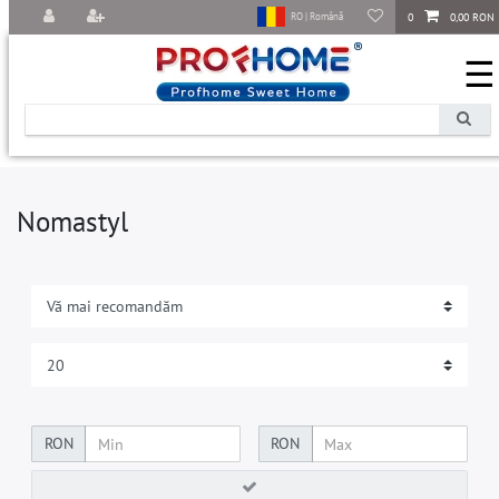
0
0,00 RON
RO | Română
☰
Nomastyl
RON
RON