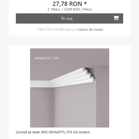
ÎNĂLȚIME
27,78 RON *
7-11 cm
3
2
Metru
| 13,89 RON / Metru
1-7 cm
5
FINISAREA SUPRAFETELOR
În coș
11-21 cm
1
7-11 cm
3
cu grunduire prealabilă
1
*
Fără 19% TVA
fără calculul
Costuri de livrare
VARIANTĂ
11-21 cm
1
fără o grunduire
8
neflexibilă
9
DOMENIUL DE APLICARE
în interior
9
PROPRIETĂȚI SPECIALE
poate fi folosită multifuncțional
1
Cornișă de tavan NMC NOMASTYL ST4 stil modern