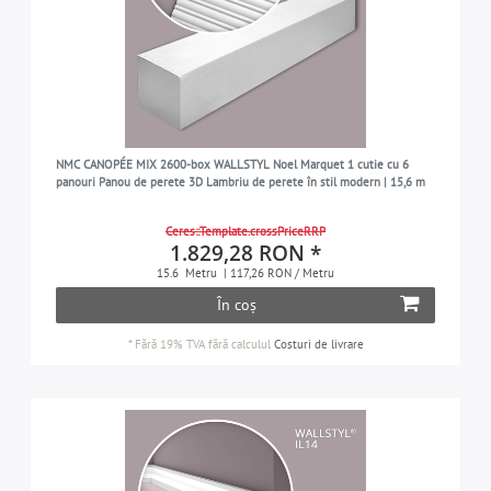
NMC CANOPÉE MIX 2600-box WALLSTYL Noel Marquet 1 cutie cu 6
panouri Panou de perete 3D Lambriu de perete în stil modern | 15,6 m
Ceres::Template.crossPriceRRP
1.829,28 RON *
15.6
Metru
| 117,26 RON / Metru
În coș
*
Fără 19% TVA
fără calculul
Costuri de livrare