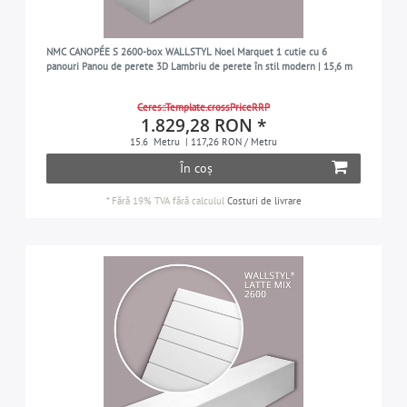
NMC CANOPÉE S 2600-box WALLSTYL Noel Marquet 1 cutie cu 6
panouri Panou de perete 3D Lambriu de perete în stil modern | 15,6 m
Ceres::Template.crossPriceRRP
1.829,28 RON *
15.6
Metru
| 117,26 RON / Metru
În coș
*
Fără 19% TVA
fără calculul
Costuri de livrare