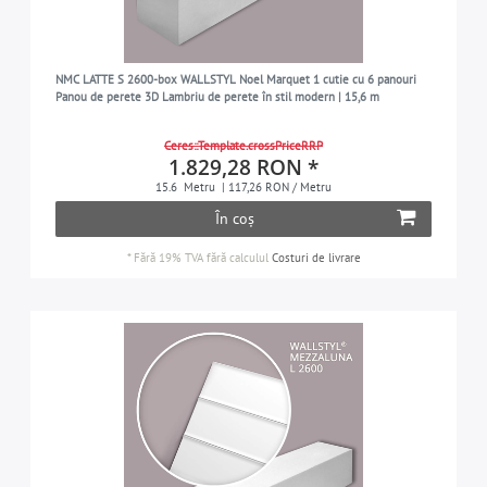
NMC LATTE S 2600-box WALLSTYL Noel Marquet 1 cutie cu 6 panouri
Panou de perete 3D Lambriu de perete în stil modern | 15,6 m
Ceres::Template.crossPriceRRP
1.829,28 RON *
15.6
Metru
| 117,26 RON / Metru
În coș
*
Fără 19% TVA
fără calculul
Costuri de livrare