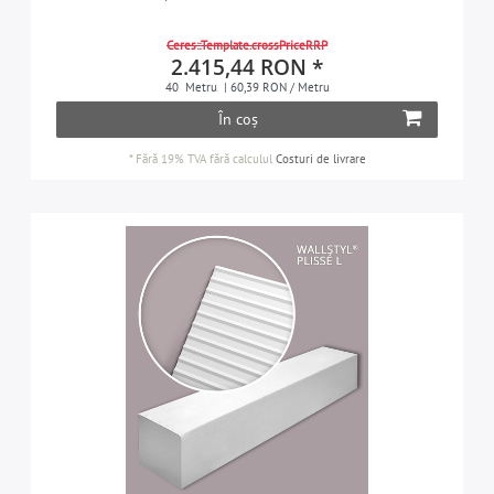
Ceres::Template.crossPriceRRP
2.415,44 RON *
40
Metru
| 60,39 RON / Metru
În coș
*
Fără 19% TVA
fără calculul
Costuri de livrare