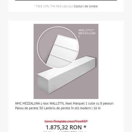
*
Fără 19% TVA
fără calculul
Costuri de livrare
NMC MEZZALUNA L-box WALLSTYL Noel Marquet 1 cutie cu 8 panouri
Panou de perete 3D Lambriu de perete în stil modern | 16 m
Ceres::Template.crossPriceRRP
1.875,32 RON *