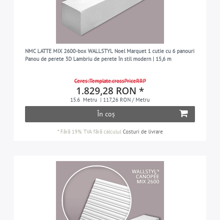
NMC LATTE MIX 2600-box WALLSTYL Noel Marquet 1 cutie cu 6 panouri
Panou de perete 3D Lambriu de perete în stil modern | 15,6 m
Ceres::Template.crossPriceRRP
1.829,28 RON *
15.6
Metru
| 117,26 RON / Metru
În coș
*
Fără 19% TVA
fără calculul
Costuri de livrare