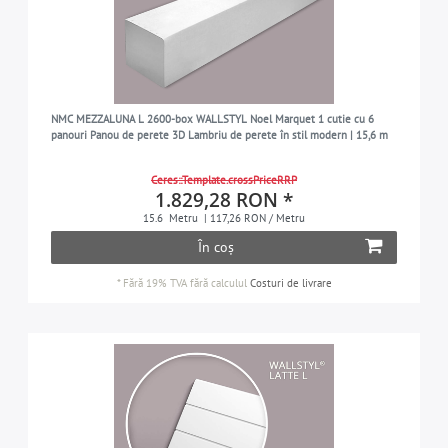
NMC MEZZALUNA L 2600-box WALLSTYL Noel Marquet 1 cutie cu 6
panouri Panou de perete 3D Lambriu de perete în stil modern | 15,6 m
Ceres::Template.crossPriceRRP
1.829,28 RON *
15.6
Metru
| 117,26 RON / Metru
În coș
*
Fără 19% TVA
fără calculul
Costuri de livrare