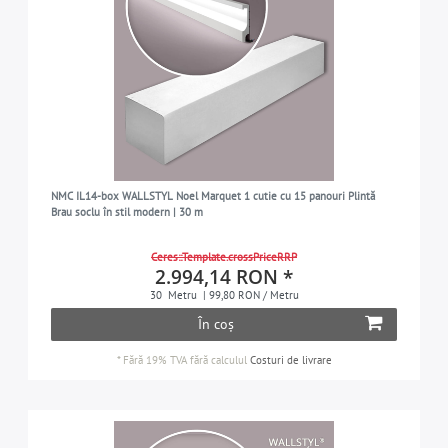
NMC IL14-box WALLSTYL Noel Marquet 1 cutie cu 15 panouri Plintă
Brau soclu în stil modern | 30 m
Ceres::Template.crossPriceRRP
2.994,14 RON *
30
Metru
| 99,80 RON / Metru
În coș
*
Fără 19% TVA
fără calculul
Costuri de livrare