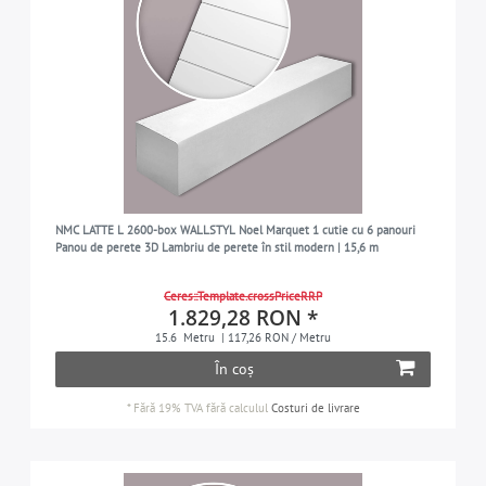
NMC LATTE L 2600-box WALLSTYL Noel Marquet 1 cutie cu 6 panouri
Panou de perete 3D Lambriu de perete în stil modern | 15,6 m
Ceres::Template.crossPriceRRP
1.829,28 RON *
15.6
Metru
| 117,26 RON / Metru
În coș
*
Fără 19% TVA
fără calculul
Costuri de livrare