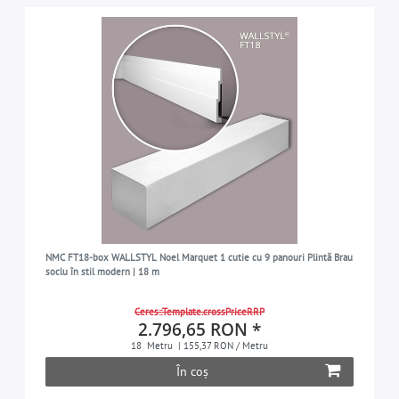
NMC FT18-box WALLSTYL Noel Marquet 1 cutie cu 9 panouri Plintă Brau
soclu în stil modern | 18 m
Ceres::Template.crossPriceRRP
2.796,65 RON *
18
Metru
| 155,37 RON / Metru
În coș