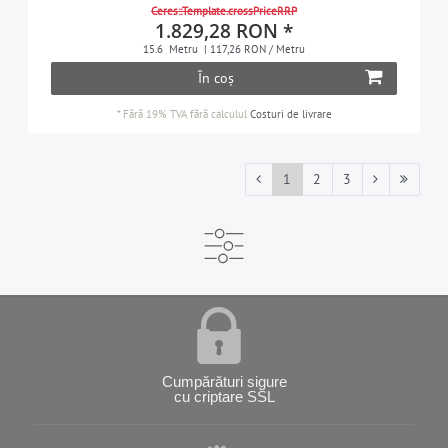
Ceres::Template.crossPriceRRP
1.829,28 RON *
15.6
Metru
| 117,26 RON / Metru
În coș
*
Fără 19% TVA
fără calculul
Costuri de livrare
1
2
3
Cumpărături sigure
cu criptare SSL