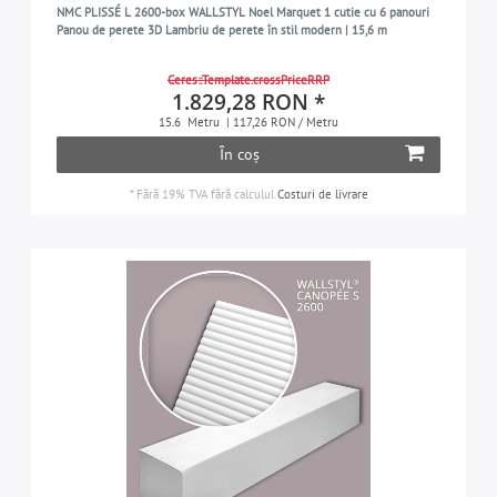
NMC PLISSÉ L 2600-box WALLSTYL Noel Marquet 1 cutie cu 6 panouri
Panou de perete 3D Lambriu de perete în stil modern | 15,6 m
Ceres::Template.crossPriceRRP
1.829,28 RON *
15.6
Metru
| 117,26 RON / Metru
În coș
*
Fără 19% TVA
fără calculul
Costuri de livrare