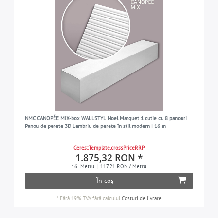
NMC CANOPÉE MIX-box WALLSTYL Noel Marquet 1 cutie cu 8 panouri
Panou de perete 3D Lambriu de perete în stil modern | 16 m
Ceres::Template.crossPriceRRP
1.875,32 RON *
16
Metru
| 117,21 RON / Metru
În coș
*
Fără 19% TVA
fără calculul
Costuri de livrare