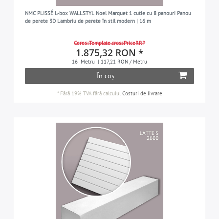
NMC PLISSÉ L-box WALLSTYL Noel Marquet 1 cutie cu 8 panouri Panou
de perete 3D Lambriu de perete în stil modern | 16 m
Ceres::Template.crossPriceRRP
1.875,32 RON *
16
Metru
| 117,21 RON / Metru
În coș
*
Fără 19% TVA
fără calculul
Costuri de livrare