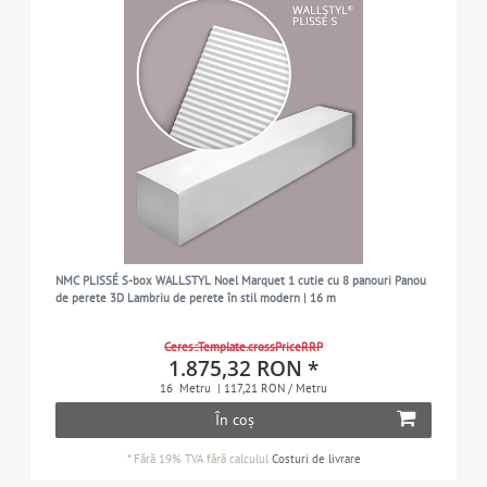
NMC PLISSÉ S-box WALLSTYL Noel Marquet 1 cutie cu 8 panouri Panou
de perete 3D Lambriu de perete în stil modern | 16 m
Ceres::Template.crossPriceRRP
1.875,32 RON *
16
Metru
| 117,21 RON / Metru
În coș
*
Fără 19% TVA
fără calculul
Costuri de livrare