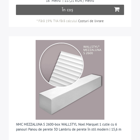
16
Metru
| 117,21 RON / Metru
În coș
*
Fără 19% TVA
fără calculul
Costuri de livrare
NMC MEZZALUNA S 2600-box WALLSTYL Noel Marquet 1 cutie cu 6
panouri Panou de perete 3D Lambriu de perete în stil modern | 15,6 m