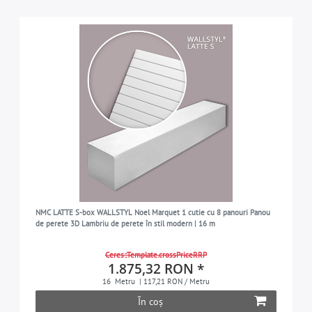
NMC LATTE S-box WALLSTYL Noel Marquet 1 cutie cu 8 panouri Panou
de perete 3D Lambriu de perete în stil modern | 16 m
Ceres::Template.crossPriceRRP
1.875,32 RON *
16
Metru
| 117,21 RON / Metru
În coș