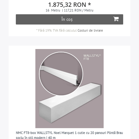
1.875,32 RON *
16
Metru
| 117,21 RON / Metru
În coș
*
Fără 19% TVA
fără calculul
Costuri de livrare
NMC FT8-box WALLSTYL Noel Marquet 1 cutie cu 20 panouri Plintă Brau
soclu în stil modern | 40 m