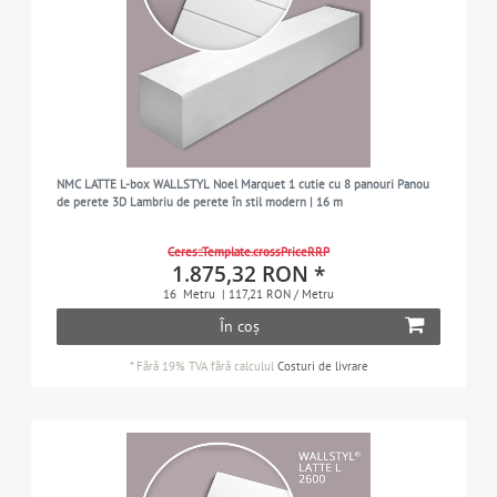
NMC LATTE L-box WALLSTYL Noel Marquet 1 cutie cu 8 panouri Panou
de perete 3D Lambriu de perete în stil modern | 16 m
Ceres::Template.crossPriceRRP
1.875,32 RON *
16
Metru
| 117,21 RON / Metru
În coș
*
Fără 19% TVA
fără calculul
Costuri de livrare