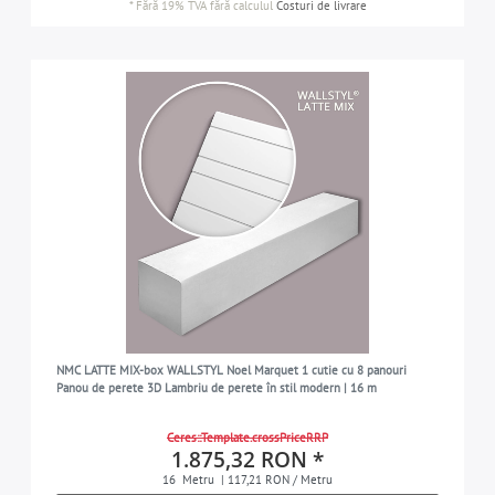
*
Fără 19% TVA
fără calculul
Costuri de livrare
NMC LATTE MIX-box WALLSTYL Noel Marquet 1 cutie cu 8 panouri
Panou de perete 3D Lambriu de perete în stil modern | 16 m
Ceres::Template.crossPriceRRP
1.875,32 RON *
16
Metru
| 117,21 RON / Metru