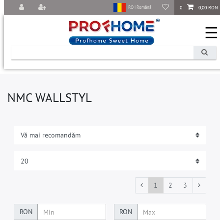
0
0,00 RON
RO | Română
☰
NMC WALLSTYL
1
2
3
RON
RON