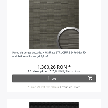
Panou de perete autoadeziv WallFace STRUCTURE 24960-SA 3D
ondulată semi lucios gri 2,6 m2
1.360,26 RON *
2.6
Metru pătrat
| 523,18 RON / Metru pătrat
În coș
*
Fără 19% TVA
fără calculul
Costuri de livrare