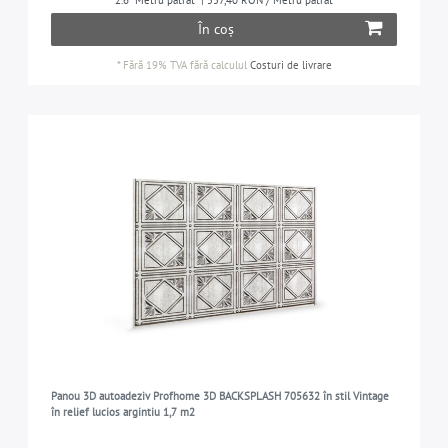
2.6
Metru pătrat
| 557,40 RON / Metru pătrat
În coș
*
Fără 19% TVA
fără calculul
Costuri de livrare
Panou 3D autoadeziv Profhome 3D BACKSPLASH 705632 în stil Vintage
în relief lucios argintiu 1,7 m2