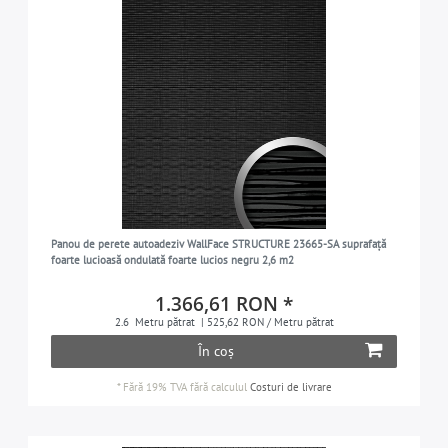
Panou de perete autoadeziv WallFace STRUCTURE 23665-SA suprafață
foarte lucioasă ondulată foarte lucios negru 2,6 m2
1.366,61 RON *
2.6
Metru pătrat
| 525,62 RON / Metru pătrat
În coș
*
Fără 19% TVA
fără calculul
Costuri de livrare