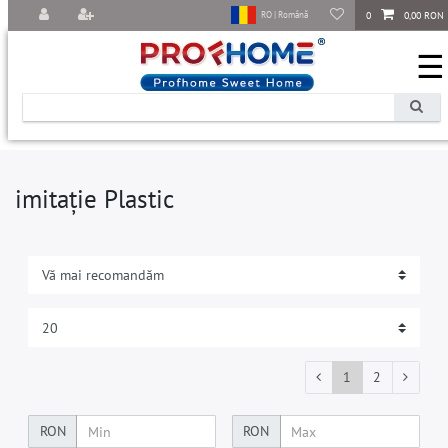
0
0,00 RON
RO | Română
☰
imitație Plastic
1
2
RON
RON