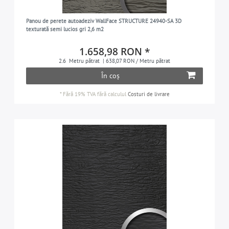
Panou de perete autoadeziv WallFace STRUCTURE 24940-SA 3D
texturată semi lucios gri 2,6 m2
1.658,98 RON *
2.6
Metru pătrat
| 638,07 RON / Metru pătrat
În coș
*
Fără 19% TVA
fără calculul
Costuri de livrare