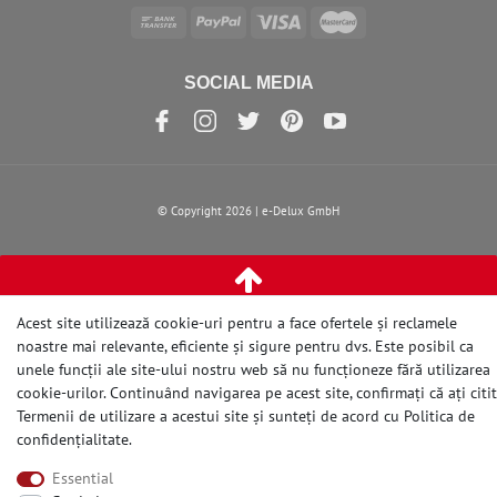
SOCIAL MEDIA
© Copyright 2026 | e-Delux GmbH
Acest site utilizează cookie-uri pentru a face ofertele și reclamele
noastre mai relevante, eficiente și sigure pentru dvs. Este posibil ca
unele funcții ale site-ului nostru web să nu funcționeze fără utilizarea
cookie-urilor. Continuând navigarea pe acest site, confirmați că ați citit
Termenii de utilizare a acestui site și sunteți de acord cu
Politica de
confidențialitate
.
Essential