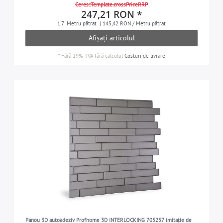
Ceres::Template.crossPriceRRP
247,21 RON *
1.7
Metru pătrat
| 145,42 RON / Metru pătrat
Afișați articolul
*
Fără 19% TVA
fără calculul
Costuri de livrare
Panou 3D autoadeziv Profhome 3D INTERLOCKING 705257 imitație de