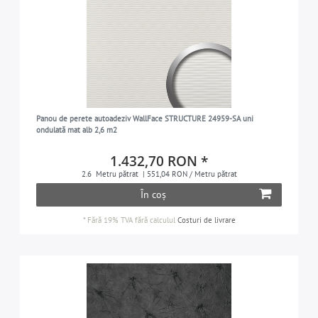
Panou de perete autoadeziv WallFace STRUCTURE 24959-SA uni
ondulată mat alb 2,6 m2
1.432,70 RON *
2.6
Metru pătrat
| 551,04 RON / Metru pătrat
În coș
*
Fără 19% TVA
fără calculul
Costuri de livrare