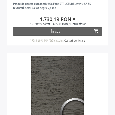
Panou de perete autoadeziv WallFace STRUCTURE 24941-SA 3D
texturată semi lucios negru 2,6 m2
1.730,19 RON *
2.6
Metru pătrat
| 665,46 RON / Metru pătrat
În coș
*
Fără 19% TVA
fără calculul
Costuri de livrare