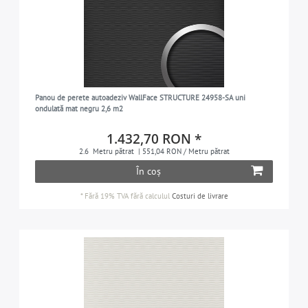
Panou de perete autoadeziv WallFace STRUCTURE 24958-SA uni
ondulată mat negru 2,6 m2
1.432,70 RON *
2.6
Metru pătrat
| 551,04 RON / Metru pătrat
În coș
*
Fără 19% TVA
fără calculul
Costuri de livrare