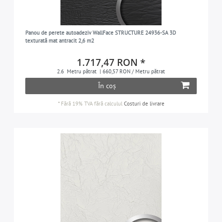
Panou de perete autoadeziv WallFace STRUCTURE 24936-SA 3D
texturată mat antracit 2,6 m2
1.717,47 RON *
2.6
Metru pătrat
| 660,57 RON / Metru pătrat
În coș
*
Fără 19% TVA
fără calculul
Costuri de livrare