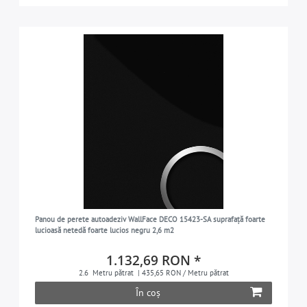
Panou de perete autoadeziv WallFace DECO 15423-SA suprafață foarte
lucioasă netedă foarte lucios negru 2,6 m2
1.132,69 RON *
2.6
Metru pătrat
| 435,65 RON / Metru pătrat
În coș