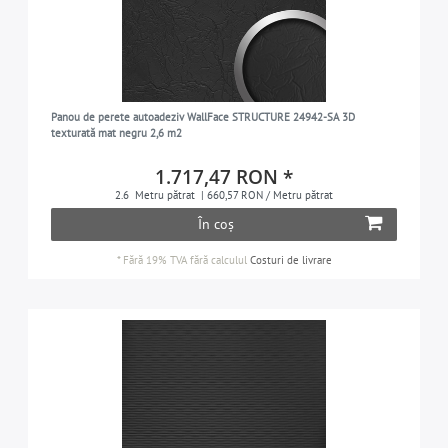
Panou de perete autoadeziv WallFace STRUCTURE 24942-SA 3D
texturată mat negru 2,6 m2
1.717,47 RON *
2.6
Metru pătrat
| 660,57 RON / Metru pătrat
În coș
*
Fără 19% TVA
fără calculul
Costuri de livrare