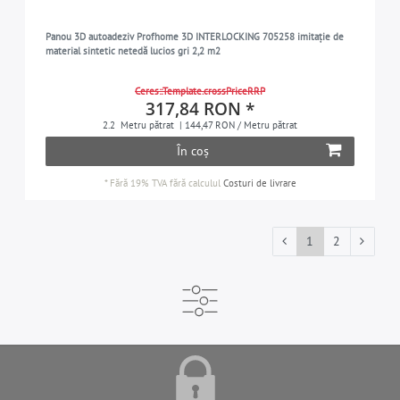
Panou 3D autoadeziv Profhome 3D INTERLOCKING 705258 imitație de
material sintetic netedă lucios gri 2,2 m2
Ceres::Template.crossPriceRRP
317,84 RON *
2.2
Metru pătrat
| 144,47 RON / Metru pătrat
În coș
*
Fără 19% TVA
fără calculul
Costuri de livrare
1
2