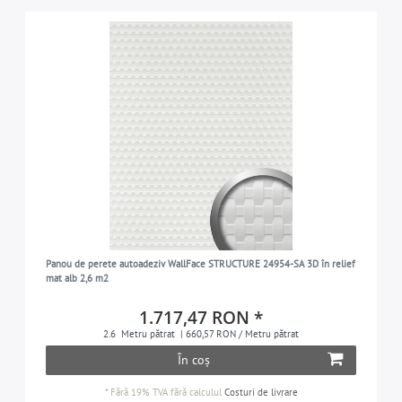
Panou de perete autoadeziv WallFace STRUCTURE 24954-SA 3D în relief
mat alb 2,6 m2
1.717,47 RON *
2.6
Metru pătrat
| 660,57 RON / Metru pătrat
În coș
*
Fără 19% TVA
fără calculul
Costuri de livrare