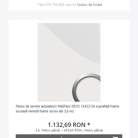
*
Fără 19% TVA
fără calculul
Costuri de livrare
Panou de perete autoadeziv WallFace DECO 15422-SA suprafață foarte
lucioasă netedă foarte lucios alb 2,6 m2
1.132,69 RON *
2.6
Metru pătrat
| 435,65 RON / Metru pătrat