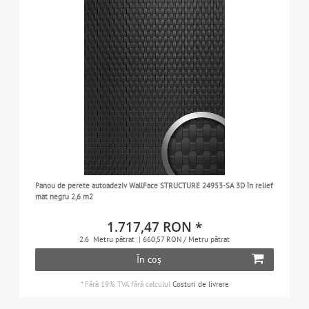
Panou de perete autoadeziv WallFace STRUCTURE 24953-SA 3D în relief
mat negru 2,6 m2
1.717,47 RON *
2.6
Metru pătrat
| 660,57 RON / Metru pătrat
În coș
*
Fără 19% TVA
fără calculul
Costuri de livrare