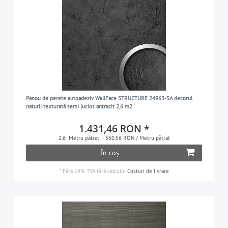
Panou de perete autoadeziv WallFace STRUCTURE 24963-SA decorul
naturii texturată semi lucios antracit 2,6 m2
1.431,46 RON *
2.6
Metru pătrat
| 550,56 RON / Metru pătrat
În coș
*
Fără 19% TVA
fără calculul
Costuri de livrare