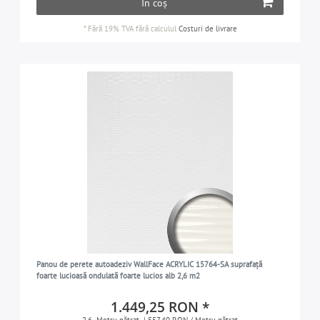
În coș
*
Fără 19% TVA
fără calculul
Costuri de livrare
Panou de perete autoadeziv WallFace ACRYLIC 15764-SA suprafață
foarte lucioasă ondulată foarte lucios alb 2,6 m2
1.449,25 RON *