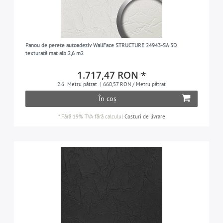
Panou de perete autoadeziv WallFace STRUCTURE 24943-SA 3D
texturată mat alb 2,6 m2
1.717,47 RON *
2.6
Metru pătrat
| 660,57 RON / Metru pătrat
În coș
*
Fără 19% TVA
fără calculul
Costuri de livrare