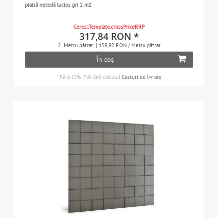
piatră netedă lucios gri 2 m2
Ceres::Template.crossPriceRRP
317,84 RON *
2
Metru pătrat
| 158,92 RON / Metru pătrat
În coș
*
Fără 19% TVA
fără calculul
Costuri de livrare