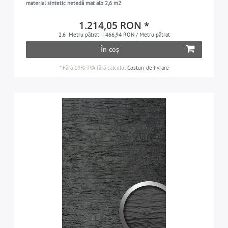
material sintetic netedă mat alb 2,6 m2
1.214,05 RON *
2.6
Metru pătrat
| 466,94 RON / Metru pătrat
În coș
*
Fără 19% TVA
fără calculul
Costuri de livrare