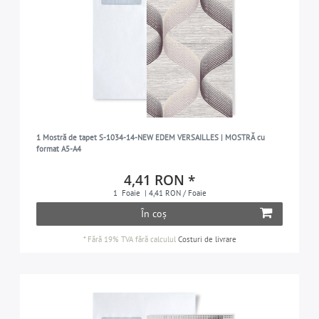
1 Mostră de tapet S-1034-14-NEW EDEM VERSAILLES | MOSTRĂ cu
format A5-A4
4,41 RON *
1
Foaie
| 4,41 RON / Foaie
În coș
*
Fără 19% TVA
fără calculul
Costuri de livrare