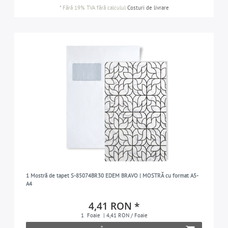
*
Fără 19% TVA
fără calculul
Costuri de livrare
1 Mostră de tapet S-85074BR30 EDEM BRAVO | MOSTRĂ cu format A5-
A4
4,41 RON *
1
Foaie
| 4,41 RON / Foaie