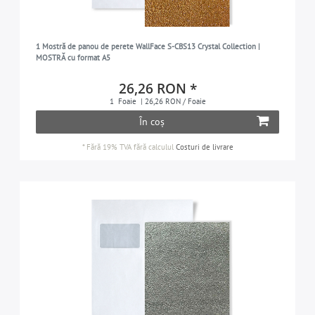
1 Mostră de panou de perete WallFace S-CBS13 Crystal Collection |
MOSTRĂ cu format A5
26,26 RON *
1
Foaie
| 26,26 RON / Foaie
În coș
*
Fără 19% TVA
fără calculul
Costuri de livrare