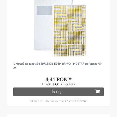
1 Mostră de tapet S-85071BR31 EDEM BRAVO | MOSTRĂ cu format A5-
A4
4,41 RON *
1
Foaie
| 4,41 RON / Foaie
În coș
*
Fără 19% TVA
fără calculul
Costuri de livrare