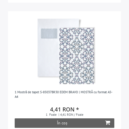
1 Mostră de tapet S-85037BR30 EDEM BRAVO | MOSTRĂ cu format A5-
A4
4,41 RON *
1
Foaie
| 4,41 RON / Foaie
În coș