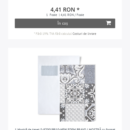
4,41 RON *
1
Foaie
| 4,41 RON / Foaie
În coș
*
Fără 19% TVA
fără calculul
Costuri de livrare
1 Mostră de tapet S-87001BR10-NEW EDEM BRAVO | MOSTRĂ cu format