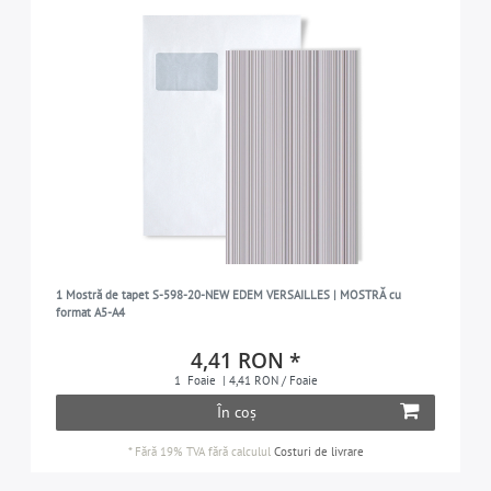
1 Mostră de tapet S-598-20-NEW EDEM VERSAILLES | MOSTRĂ cu
format A5-A4
4,41 RON *
1
Foaie
| 4,41 RON / Foaie
În coș
*
Fără 19% TVA
fără calculul
Costuri de livrare