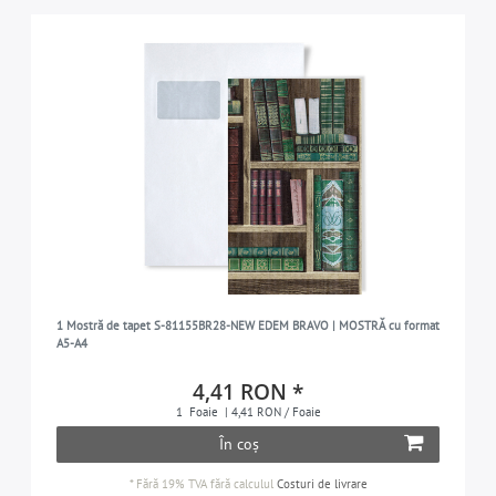
1 Mostră de tapet S-81155BR28-NEW EDEM BRAVO | MOSTRĂ cu format
A5-A4
4,41 RON *
1
Foaie
| 4,41 RON / Foaie
În coș
*
Fără 19% TVA
fără calculul
Costuri de livrare