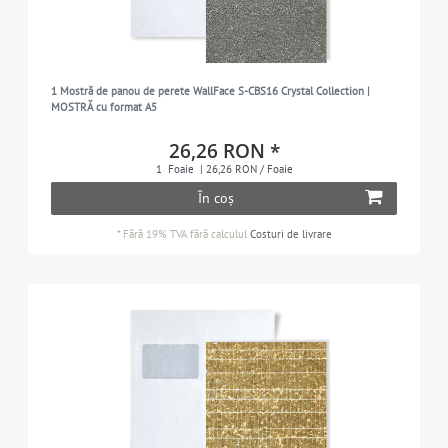
1 Mostră de panou de perete WallFace S-CBS16 Crystal Collection |
MOSTRĂ cu format A5
26,26 RON *
1
Foaie
| 26,26 RON / Foaie
În coș
*
Fără 19% TVA
fără calculul
Costuri de livrare