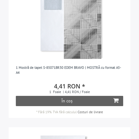
1 Mostră de tapet S-85071BR30 EDEM BRAVO | MOSTRĂ cu format A5-
A4
4,41 RON *
1
Foaie
| 4,41 RON / Foaie
În coș
*
Fără 19% TVA
fără calculul
Costuri de livrare