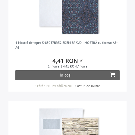
1 Mostră de tapet S-85037BR32 EDEM BRAVO | MOSTRĂ cu format A5-
A4
4,41 RON *
1
Foaie
| 4,41 RON / Foaie
În coș
*
Fără 19% TVA
fără calculul
Costuri de livrare