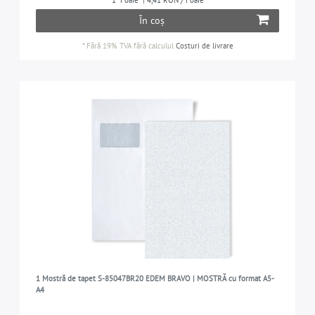
1
Foaie
| 4,41 RON / Foaie
În coș
*
Fără 19% TVA
fără calculul
Costuri de livrare
1 Mostră de tapet S-85047BR20 EDEM BRAVO | MOSTRĂ cu format A5-
A4