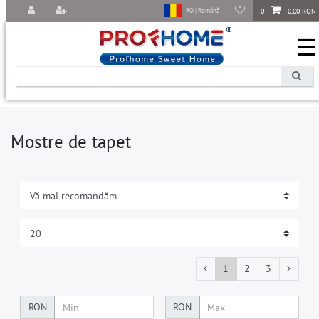
0
0,00 RON
RO | Română
☰
Mostre de tapet
1
2
3
RON
RON