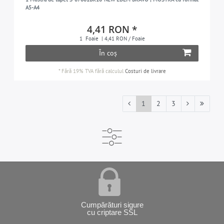
A5-A4
4,41 RON *
1
Foaie
| 4,41 RON / Foaie
În coș
*
Fără 19% TVA
fără calculul
Costuri de livrare
1
2
3
Cumpărături sigure
cu criptare SSL