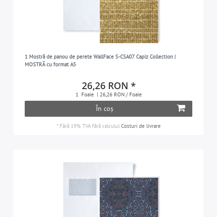
1 Mostră de panou de perete WallFace S-CSA07 Capiz Collection |
MOSTRĂ cu format A5
26,26 RON *
1
Foaie
| 26,26 RON / Foaie
În coș
*
Fără 19% TVA
fără calculul
Costuri de livrare