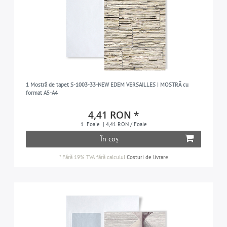
1 Mostră de tapet S-1003-33-NEW EDEM VERSAILLES | MOSTRĂ cu
format A5-A4
4,41 RON *
1
Foaie
| 4,41 RON / Foaie
În coș
*
Fără 19% TVA
fără calculul
Costuri de livrare