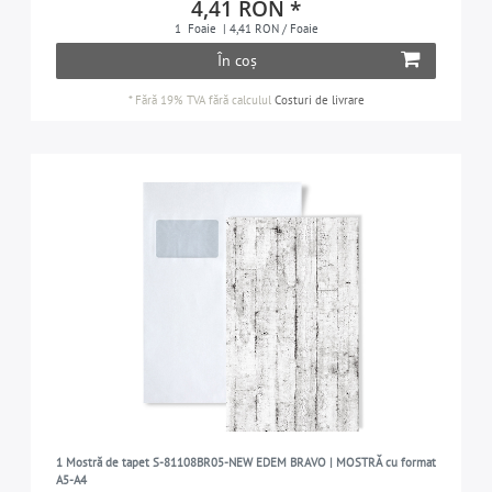
4,41 RON *
1
Foaie
| 4,41 RON / Foaie
În coș
*
Fără 19% TVA
fără calculul
Costuri de livrare
1 Mostră de tapet S-81108BR05-NEW EDEM BRAVO | MOSTRĂ cu format
A5-A4