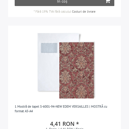
În coș
*
Fără 19% TVA
fără calculul
Costuri de livrare
1 Mostră de tapet S-6001-94-NEW EDEM VERSAILLES | MOSTRĂ cu
format A5-A4
4,41 RON *