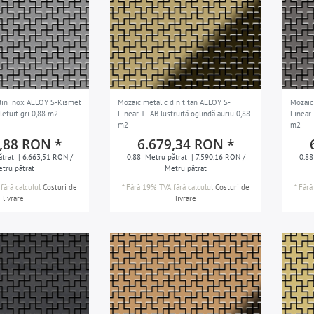
din inox ALLOY S-Kismet
Mozaic metalic din titan ALLOY S-
Mozaic
efuit gri 0,88 m2
Linear-Ti-AB lustruită oglindă auriu 0,88
Linear-
m2
m2
,88 RON *
6.679,34 RON *
trat
| 6.663,51 RON /
0.88
Metru pătrat
| 7.590,16 RON /
0.88
tru pătrat
Metru pătrat
fără calculul
Costuri de
*
Fără 19% TVA
fără calculul
Costuri de
*
Fără
livrare
livrare