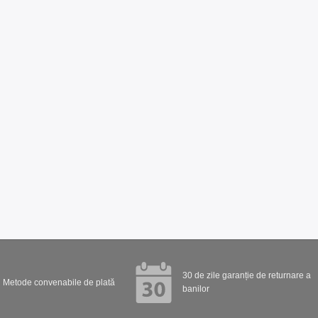
30 de zile garanție de returnare a
Metode convenabile de plată
banilor