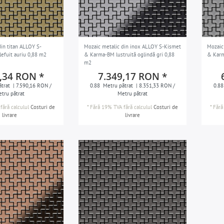
in titan ALLOY S-
Mozaic metalic din inox ALLOY S-Kismet
Mozaic
efuit auriu 0,88 m2
& Karma-BM lustruită oglindă gri 0,88
& Karm
m2
,34 RON *
7.349,17 RON *
trat
| 7.590,16 RON /
0.88
Metru pătrat
| 8.351,33 RON /
0.88
tru pătrat
Metru pătrat
fără calculul
Costuri de
*
Fără 19% TVA
fără calculul
Costuri de
*
Fără
livrare
livrare