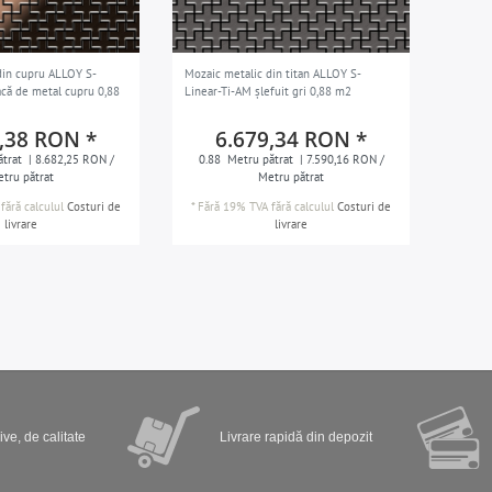
din cupru ALLOY S-
Mozaic metalic din titan ALLOY S-
acă de metal cupru 0,88
Linear-Ti-AM șlefuit gri 0,88 m2
,38 RON *
6.679,34 RON *
trat
| 8.682,25 RON /
0.88
Metru pătrat
| 7.590,16 RON /
tru pătrat
Metru pătrat
fără calculul
Costuri de
*
Fără 19% TVA
fără calculul
Costuri de
livrare
livrare
ve, de calitate
Livrare rapidă din depozit