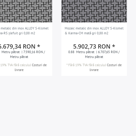
 metalic din inox ALLOY S-Kismet
Mozaic metalic din inox ALLOY S-Kismet
a-RS șlefuit gri 0,88 m2
& Karma-CM mată gri 0,88 m2
6.679,34 RON *
5.902,73 RON *
Metru pătrat
| 7.590,16 RON /
0.88
Metru pătrat
| 6.707,65 RON /
Metru pătrat
Metru pătrat
 19% TVA
fără calculul
Costuri de
*
Fără 19% TVA
fără calculul
Costuri de
livrare
livrare