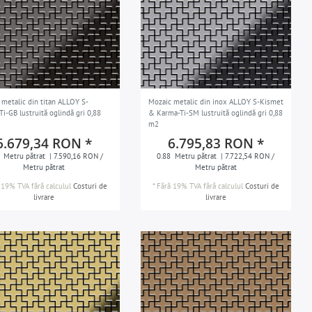
 metalic din titan ALLOY S-
Mozaic metalic din inox ALLOY S-Kismet
Ti-GB lustruită oglindă gri 0,88
& Karma-Ti-SM lustruită oglindă gri 0,88
m2
6.679,34 RON *
6.795,83 RON *
Metru pătrat
| 7.590,16 RON /
0.88
Metru pătrat
| 7.722,54 RON /
Metru pătrat
Metru pătrat
 19% TVA
fără calculul
Costuri de
*
Fără 19% TVA
fără calculul
Costuri de
livrare
livrare