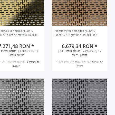
 metalic din alamă ALLOY S-
Mozaic metalic din titan ALLOY S-
Ti-SB placă de metal auriu 0,88
Linear-S-S-B șlefuit cupru 0,88 m2
7.271,48 RON *
6.679,34 RON *
Metru pătrat
| 8.263,04 RON /
0.88
Metru pătrat
| 7.590,16 RON /
Metru pătrat
Metru pătrat
 19% TVA
fără calculul
Costuri de
*
Fără 19% TVA
fără calculul
Costuri de
livrare
livrare