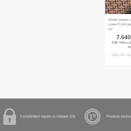
Mozaic metalic 
Linear-Ti-GM pl
m2
7.640
0.88
Metru pă
Me
*
Fără 19% TVA
Cumpărături sigure cu criptare SSL
Produse exclusi