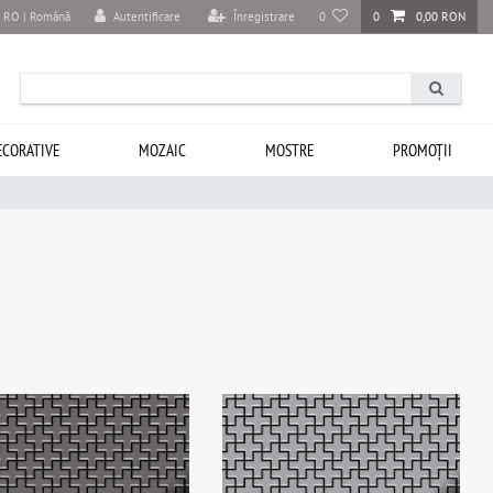
Autentificare
Înregistrare
0
0
0,00 RON
RO | Română
ECORATIVE
MOZAIC
MOSTRE
PROMOȚII