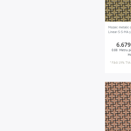
Mozaic metalic d
Linear-S-S-MA șl
6.679
0.88
Metru pă
Me
*
Fără 19% TVA