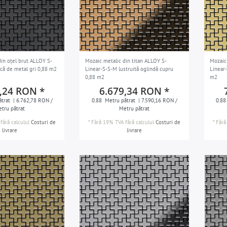
in oțel brut ALLOY S-
Mozaic metalic din titan ALLOY S-
Mozaic
că de metal gri 0,88 m2
Linear-S-S-M lustruită oglindă cupru
Linear-
0,88 m2
m2
,24 RON *
6.679,34 RON *
trat
| 6.762,78 RON /
0.88
Metru pătrat
| 7.590,16 RON /
0.88
tru pătrat
Metru pătrat
fără calculul
Costuri de
*
Fără 19% TVA
fără calculul
Costuri de
*
Fără
livrare
livrare