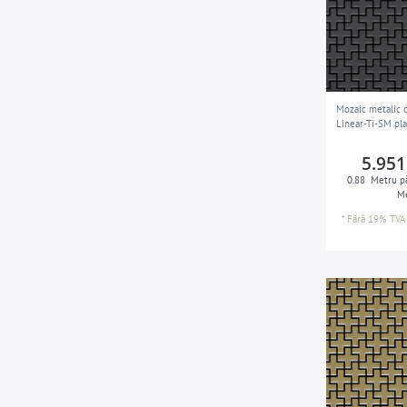
Titan
6
în toate spațiile de locuit (living,
1
dormitor, bucătărie, baie etc.) și în
instalații de apă
în toate spațiile de locuit, în
2
piscine, instalații de apă, havuzuri
Mozaic metalic d
Linear-Ti-SM pla
și pentru alte aplicații în aer liber
de pe coasta mării
5.951
0.88
Metru pă
Me
*
Fără 19% TVA