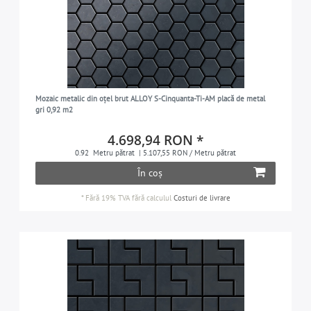
Mozaic metalic din oțel brut ALLOY S-Cinquanta-Ti-AM placă de metal
gri 0,92 m2
4.698,94 RON *
0.92
Metru pătrat
| 5.107,55 RON / Metru pătrat
În coș
*
Fără 19% TVA
fără calculul
Costuri de livrare