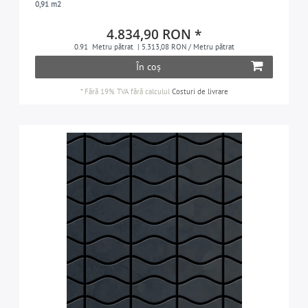
0,91 m2
1
4.834,90 RON *
1
0.91
Metru pătrat
| 5.313,08 RON / Metru pătrat
În coș
1
1
*
Fără 19% TVA
fără calculul
Costuri de livrare
1
Attica
1
Avenue
1
Basketweave
1
Deco
1
Designed by Karim Rashid
8
Flux by Karim Rashid
1
Ninja
1
PK
1