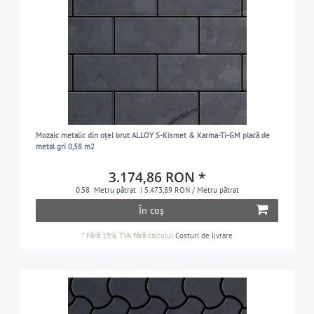
Mozaic metalic din oțel brut ALLOY S-Kismet & Karma-Ti-GM placă de
metal gri 0,58 m2
3.174,86 RON *
0.58
Metru pătrat
| 5.473,89 RON / Metru pătrat
În coș
*
Fără 19% TVA
fără calculul
Costuri de livrare