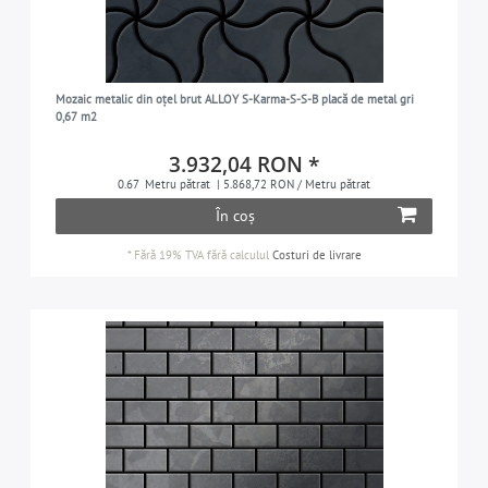
Mozaic metalic din oțel brut ALLOY S-Karma-S-S-B placă de metal gri
0,67 m2
3.932,04 RON *
0.67
Metru pătrat
| 5.868,72 RON / Metru pătrat
În coș
*
Fără 19% TVA
fără calculul
Costuri de livrare