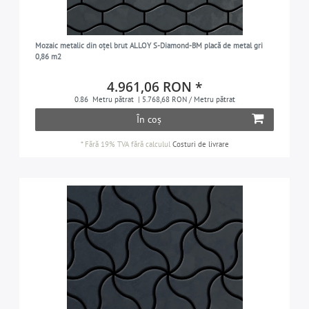
Mozaic metalic din oțel brut ALLOY S-Diamond-BM placă de metal gri
0,86 m2
4.961,06 RON *
0.86
Metru pătrat
| 5.768,68 RON / Metru pătrat
În coș
*
Fără 19% TVA
fără calculul
Costuri de livrare