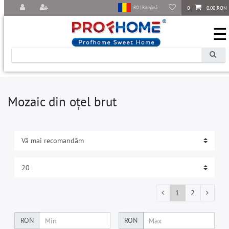
0
0,00 RON
RO | Română
☰
Mozaic din oțel brut
1
2
RON
RON