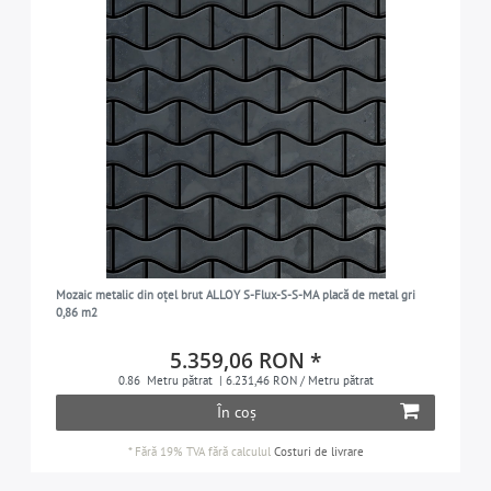
Mozaic metalic din oțel brut ALLOY S-Flux-S-S-MA placă de metal gri
0,86 m2
5.359,06 RON *
0.86
Metru pătrat
| 6.231,46 RON / Metru pătrat
În coș
*
Fără 19% TVA
fără calculul
Costuri de livrare