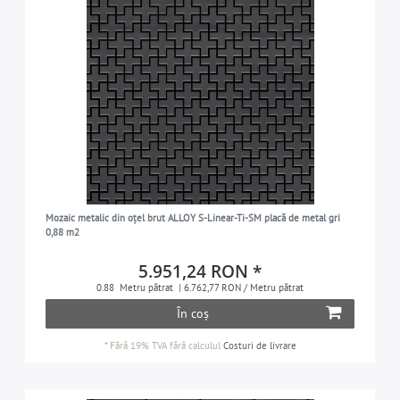
Mozaic metalic din oțel brut ALLOY S-Linear-Ti-SM placă de metal gri
0,88 m2
5.951,24 RON *
0.88
Metru pătrat
| 6.762,77 RON / Metru pătrat
În coș
*
Fără 19% TVA
fără calculul
Costuri de livrare