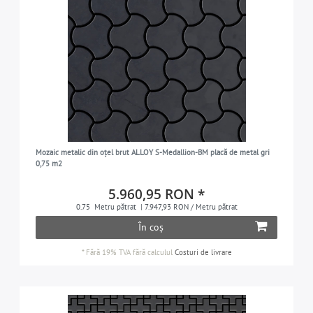
Mozaic metalic din oțel brut ALLOY S-Medallion-BM placă de metal gri
0,75 m2
5.960,95 RON *
0.75
Metru pătrat
| 7.947,93 RON / Metru pătrat
În coș
*
Fără 19% TVA
fără calculul
Costuri de livrare