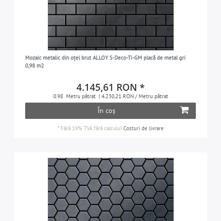
Mozaic metalic din oțel brut ALLOY S-Deco-Ti-GM placă de metal gri
0,98 m2
4.145,61 RON *
0.98
Metru pătrat
| 4.230,21 RON / Metru pătrat
În coș
*
Fără 19% TVA
fără calculul
Costuri de livrare