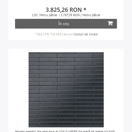
3.825,26 RON *
1.01
Metru pătrat
| 3.787,39 RON / Metru pătrat
În coș
*
Fără 19% TVA
fără calculul
Costuri de livrare
Mozaic metalic din oțel brut ALLOY S-18585-SA placă de metal gri 0,63