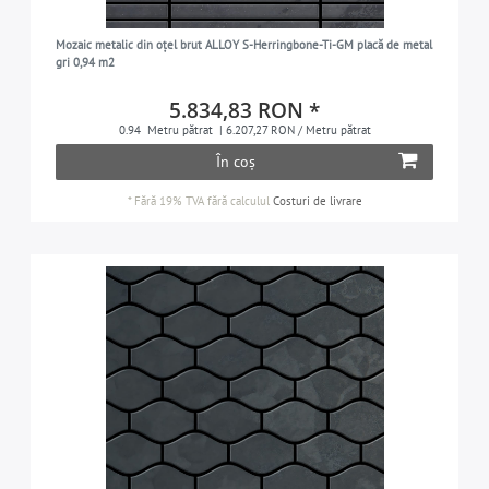
Mozaic metalic din oțel brut ALLOY S-Herringbone-Ti-GM placă de metal
gri 0,94 m2
5.834,83 RON *
0.94
Metru pătrat
| 6.207,27 RON / Metru pătrat
În coș
*
Fără 19% TVA
fără calculul
Costuri de livrare