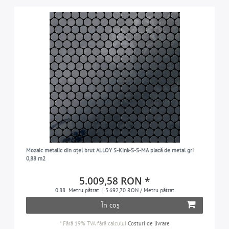
Mozaic metalic din oțel brut ALLOY S-Kink-S-S-MA placă de metal gri
0,88 m2
5.009,58 RON *
0.88
Metru pătrat
| 5.692,70 RON / Metru pătrat
În coș
*
Fără 19% TVA
fără calculul
Costuri de livrare