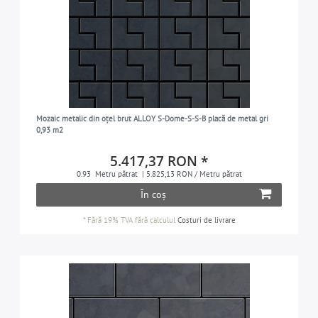
Mozaic metalic din oțel brut ALLOY S-Dome-S-S-B placă de metal gri
0,93 m2
5.417,37 RON *
0.93
Metru pătrat
| 5.825,13 RON / Metru pătrat
În coș
*
Fără 19% TVA
fără calculul
Costuri de livrare