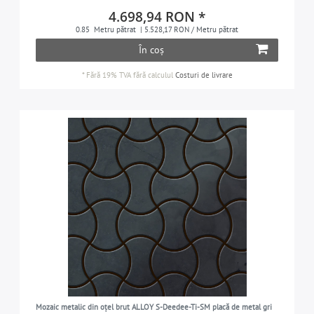
1
4.698,94 RON *
în toate spațiile de locuit (living, dormitor,
31
0.85
Metru pătrat
| 5.528,17 RON / Metru pătrat
1
bucătărie, baie etc.)
În coș
1
*
Fără 19% TVA
fără calculul
Costuri de livrare
1
1
1
1
1
1
1
1
1
1
Mozaic metalic din oțel brut ALLOY S-Deedee-Ti-SM placă de metal gri
1