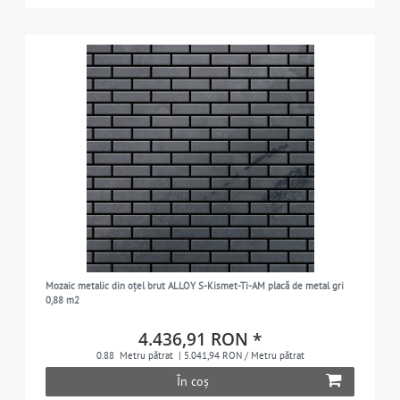
Mozaic metalic din oțel brut ALLOY S-Kismet-Ti-AM placă de metal gri
0,88 m2
4.436,91 RON *
0.88
Metru pătrat
| 5.041,94 RON / Metru pătrat
În coș