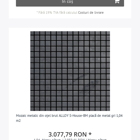
În coș
*
Fără 19% TVA
fără calculul
Costuri de livrare
Mozaic metalic din oțel brut ALLOY S-House-BM placă de metal gri 1,04
m2
3.077,79 RON *