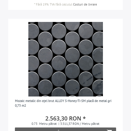
*
Fără 19% TVA
fără calculul
Costuri de livrare
Mozaic metalic din oțel brut ALLOY S-Honey-Ti-SM placă de metal gri
0,73 m2
2.563,30 RON *
0.73
Metru pătrat
| 3.511,37 RON / Metru pătrat