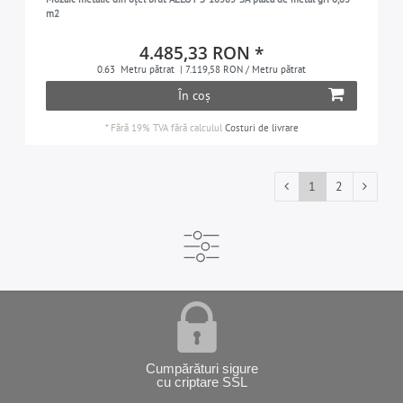
m2
4.485,33 RON *
0.63
Metru pătrat
| 7.119,58 RON / Metru pătrat
În coș
*
Fără 19% TVA
fără calculul
Costuri de livrare
1
2
Cumpărături sigure
cu criptare SSL