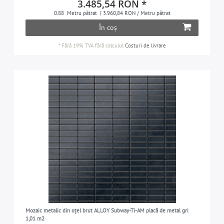
3.485,54 RON *
0.88
Metru pătrat
| 3.960,84 RON / Metru pătrat
În coș
*
Fără 19% TVA
fără calculul
Costuri de livrare
Mozaic metalic din oțel brut ALLOY Subway-Ti-AM placă de metal gri
1,01 m2