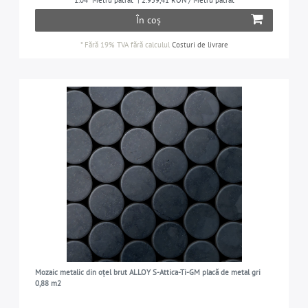
1.04
Metru pătrat
| 2.959,41 RON / Metru pătrat
În coș
*
Fără 19% TVA
fără calculul
Costuri de livrare
Mozaic metalic din oțel brut ALLOY S-Attica-Ti-GM placă de metal gri
0,88 m2