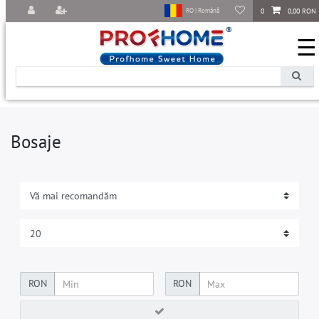
0
0,00 RON
RO | Română
☰
Bosaje
RON
RON