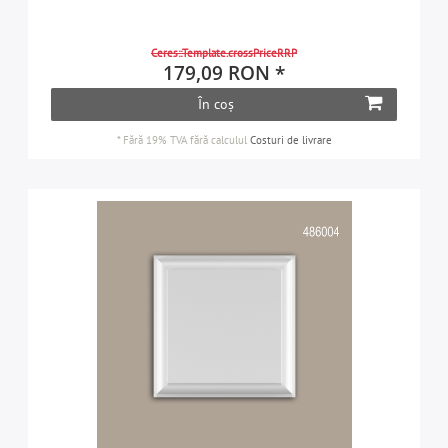
Ceres::Template.crossPriceRRP
179,09 RON *
În coș
*
Fără 19% TVA
fără calculul
Costuri de livrare