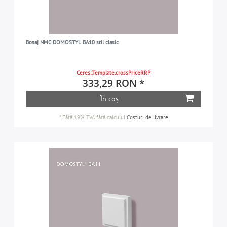
Bosaj NMC DOMOSTYL BA10 stil clasic
Ceres::Template.crossPriceRRP
333,29 RON *
În coș
*
Fără 19% TVA
fără calculul
Costuri de livrare