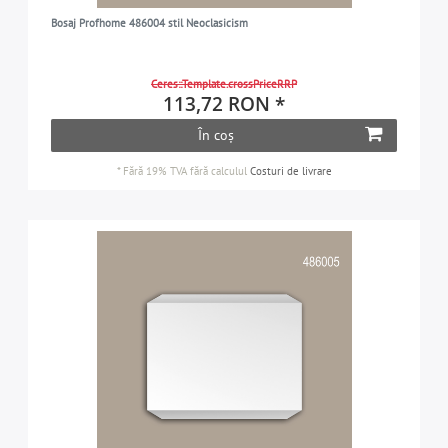
Bosaj Profhome 486004 stil Neoclasicism
Ceres::Template.crossPriceRRP
113,72 RON *
În coș
*
Fără 19% TVA
fără calculul
Costuri de livrare