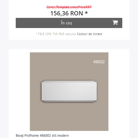
Ceres::Template.crossPriceRRP
156,36 RON *
În coș
*
Fără 19% TVA
fără calculul
Costuri de livrare
Bosaj Profhome 486002 stil modern