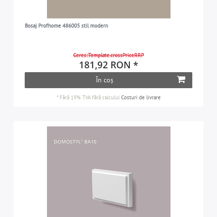
Bosaj Profhome 486005 stil modern
Ceres::Template.crossPriceRRP
181,92 RON *
În coș
*
Fără 19% TVA
fără calculul
Costuri de livrare