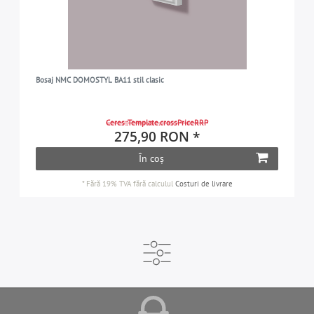
Bosaj NMC DOMOSTYL BA11 stil clasic
Ceres::Template.crossPriceRRP
275,90 RON *
În coș
*
Fără 19% TVA
fără calculul
Costuri de livrare