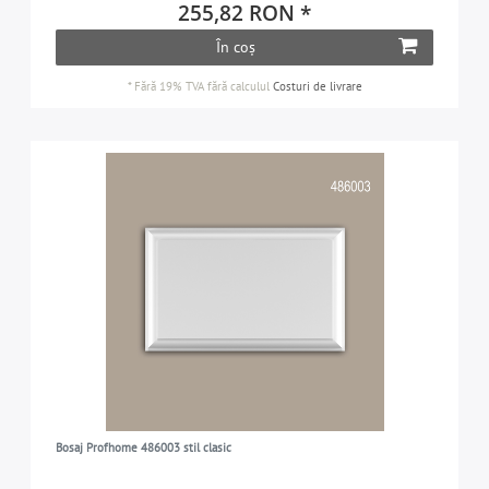
ÎNĂLȚIME
255,82 RON *
21-30 cm
2
În coș
1-7 cm
2
FINISAREA SUPRAFETELOR
21-30 cm
5
*
Fără 19% TVA
fără calculul
Costuri de livrare
cu grunduire prealabilă
7
VARIANTĂ
neflexibilă
7
DOMENIUL DE APLICARE
în exterior
7
Bosaj Profhome 486003 stil clasic