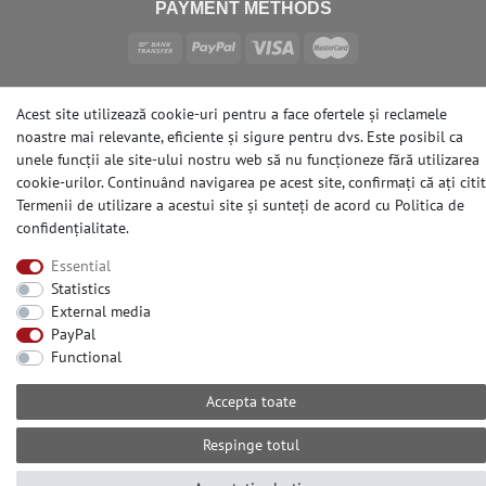
PAYMENT METHODS
SOCIAL MEDIA
Acest site utilizează cookie-uri pentru a face ofertele și reclamele
noastre mai relevante, eficiente și sigure pentru dvs. Este posibil ca
unele funcții ale site-ului nostru web să nu funcționeze fără utilizarea
cookie-urilor. Continuând navigarea pe acest site, confirmați că ați citit
Termenii de utilizare a acestui site și sunteți de acord cu
Politica de
confidențialitate
.
© Copyright 2026 | e-Delux GmbH
Essential
Statistics
External media
PayPal
Functional
Accepta toate
Respinge totul