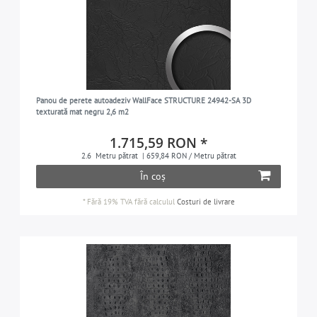
Panou de perete autoadeziv WallFace STRUCTURE 24942-SA 3D
texturată mat negru 2,6 m2
1.715,59 RON *
2.6
Metru pătrat
| 659,84 RON / Metru pătrat
În coș
*
Fără 19% TVA
fără calculul
Costuri de livrare