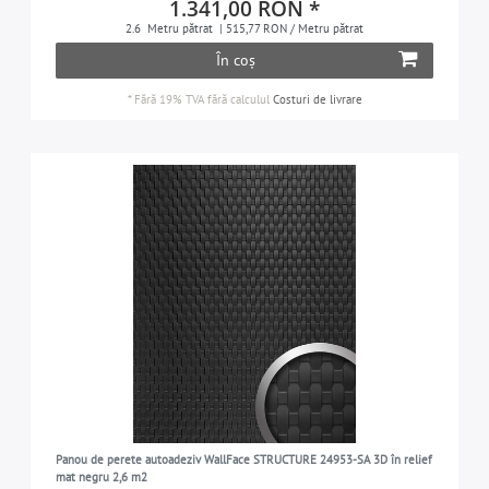
1.341,00 RON *
2.6
Metru pătrat
| 515,77 RON / Metru pătrat
În coș
*
Fără 19% TVA
fără calculul
Costuri de livrare
Panou de perete autoadeziv WallFace STRUCTURE 24953-SA 3D în relief
mat negru 2,6 m2