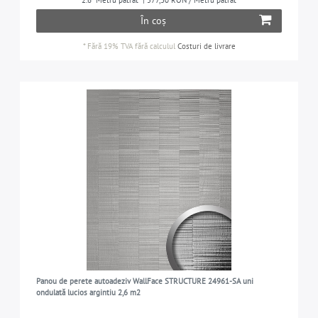
2.6
Metru pătrat
| 577,30 RON / Metru pătrat
În coș
*
Fără 19% TVA
fără calculul
Costuri de livrare
Panou de perete autoadeziv WallFace STRUCTURE 24961-SA uni
ondulată lucios argintiu 2,6 m2