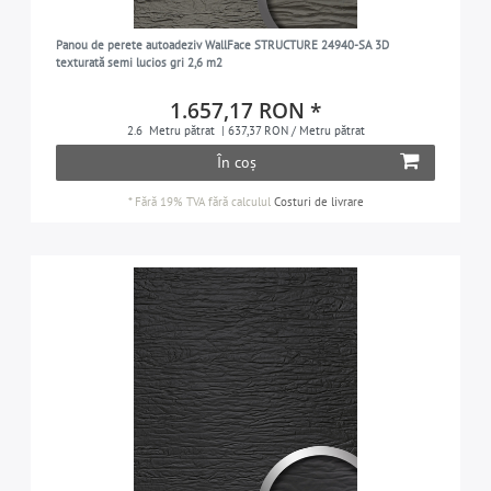
Panou de perete autoadeziv WallFace STRUCTURE 24940-SA 3D
texturată semi lucios gri 2,6 m2
1.657,17 RON *
2.6
Metru pătrat
| 637,37 RON / Metru pătrat
În coș
*
Fără 19% TVA
fără calculul
Costuri de livrare