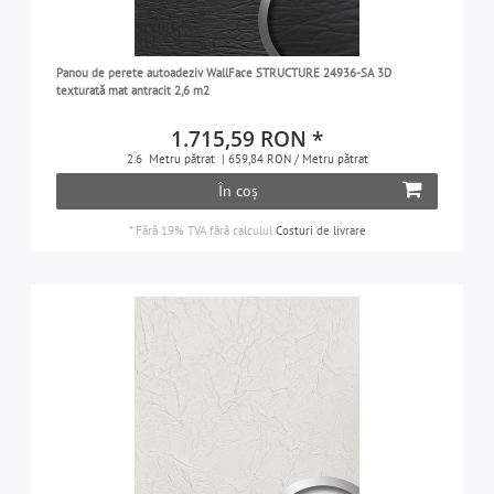
Panou de perete autoadeziv WallFace STRUCTURE 24936-SA 3D
texturată mat antracit 2,6 m2
1.715,59 RON *
2.6
Metru pătrat
| 659,84 RON / Metru pătrat
În coș
*
Fără 19% TVA
fără calculul
Costuri de livrare