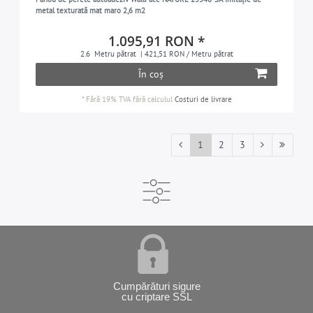
metal texturată mat maro 2,6 m2
1.095,91 RON *
2.6
Metru pătrat
| 421,51 RON / Metru pătrat
În coș
*
Fără 19% TVA
fără calculul
Costuri de livrare
1
2
3
Cumpărături sigure
cu criptare SSL