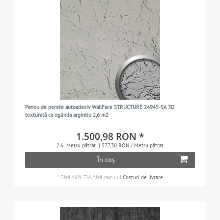
Panou de perete autoadeziv WallFace STRUCTURE 24945-SA 3D
texturată ca oglinda argintiu 2,6 m2
1.500,98 RON *
2.6
Metru pătrat
| 577,30 RON / Metru pătrat
În coș
*
Fără 19% TVA
fără calculul
Costuri de livrare