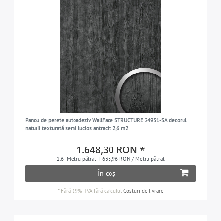
Panou de perete autoadeziv WallFace STRUCTURE 24951-SA decorul
naturii texturată semi lucios antracit 2,6 m2
1.648,30 RON *
2.6
Metru pătrat
| 633,96 RON / Metru pătrat
În coș
*
Fără 19% TVA
fără calculul
Costuri de livrare