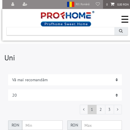
0
0,00 RON
RO | Română
☰
Uni
1
2
3
RON
RON