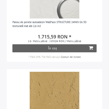
Panou de perete autoadeziv WallFace STRUCTURE 24943-SA 3D
texturată mat alb 2,6 m2
1.715,59 RON *
2.6
Metru pătrat
| 659,84 RON / Metru pătrat
În coș
*
Fără 19% TVA
fără calculul
Costuri de livrare