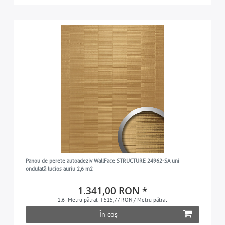
Panou de perete autoadeziv WallFace STRUCTURE 24962-SA uni
ondulată lucios auriu 2,6 m2
1.341,00 RON *
2.6
Metru pătrat
| 515,77 RON / Metru pătrat
În coș