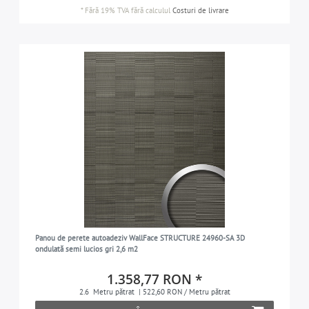
*
Fără 19% TVA
fără calculul
Costuri de livrare
Panou de perete autoadeziv WallFace STRUCTURE 24960-SA 3D
ondulată semi lucios gri 2,6 m2
1.358,77 RON *
2.6
Metru pătrat
| 522,60 RON / Metru pătrat