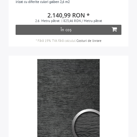
roz
1
de blană sintetică)
irizat cu diferite culori galben 2,6 m2
roșu
1
suprafață de poliester (PET), fără PVC
8
2.140,99 RON *
roșu-maro
2.6
Metru pătrat
| 823,46 RON / Metru pătrat
2
acoperire acrilică transparentă rezistentă la
1
abraziune și zgârieturi PMMA (2 mm), fără PVC
În coș
nisip
4
*
Fără 19% TVA
fără calculul
Costuri de livrare
negru-maro
5
culoarea mătase-gri
2
teracotă
1
violet
1