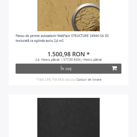
Panou de perete autoadeziv WallFace STRUCTURE 24944-SA 3D
texturată ca oglinda auriu 2,6 m2
1.500,98 RON *
2.6
Metru pătrat
| 577,30 RON / Metru pătrat
În coș
*
Fără 19% TVA
fără calculul
Costuri de livrare