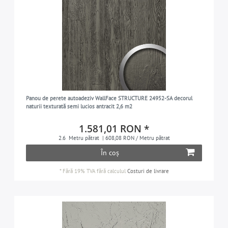
Panou de perete autoadeziv WallFace STRUCTURE 24952-SA decorul
naturii texturată semi lucios antracit 2,6 m2
1.581,01 RON *
2.6
Metru pătrat
| 608,08 RON / Metru pătrat
În coș
*
Fără 19% TVA
fără calculul
Costuri de livrare