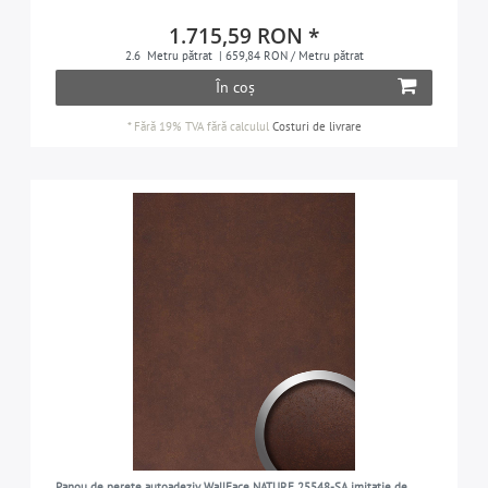
1.715,59 RON *
2.6
Metru pătrat
| 659,84 RON / Metru pătrat
În coș
*
Fără 19% TVA
fără calculul
Costuri de livrare
Panou de perete autoadeziv WallFace NATURE 25548-SA imitație de