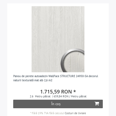
Panou de perete autoadeziv WallFace STRUCTURE 24950-SA decorul
naturii texturată mat alb 2,6 m2
1.715,59 RON *
2.6
Metru pătrat
| 659,84 RON / Metru pătrat
În coș
*
Fără 19% TVA
fără calculul
Costuri de livrare