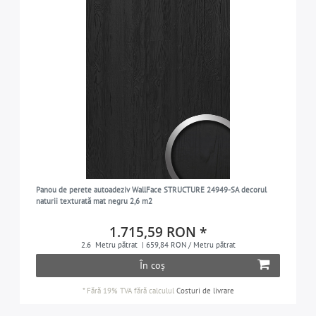
Panou de perete autoadeziv WallFace STRUCTURE 24949-SA decorul
naturii texturată mat negru 2,6 m2
1.715,59 RON *
2.6
Metru pătrat
| 659,84 RON / Metru pătrat
În coș
*
Fără 19% TVA
fără calculul
Costuri de livrare