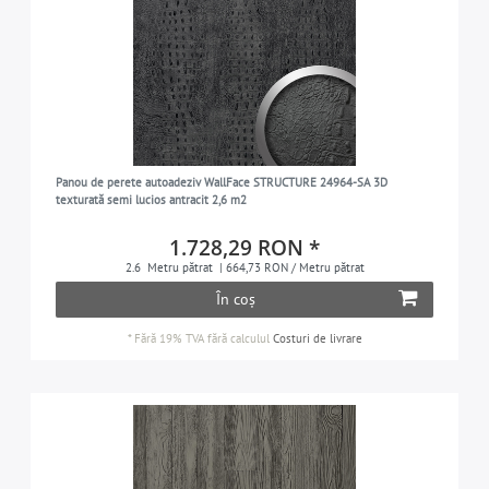
Panou de perete autoadeziv WallFace STRUCTURE 24964-SA 3D
texturată semi lucios antracit 2,6 m2
1.728,29 RON *
2.6
Metru pătrat
| 664,73 RON / Metru pătrat
În coș
*
Fără 19% TVA
fără calculul
Costuri de livrare