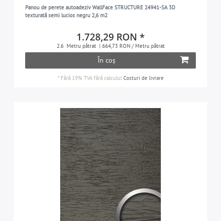
Panou de perete autoadeziv WallFace STRUCTURE 24941-SA 3D
texturată semi lucios negru 2,6 m2
1.728,29 RON *
2.6
Metru pătrat
| 664,73 RON / Metru pătrat
În coș
*
Fără 19% TVA
fără calculul
Costuri de livrare