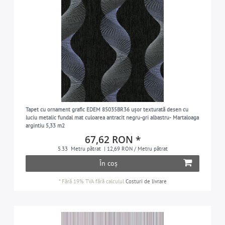
Tapet cu ornament grafic EDEM 85035BR36 ușor texturată desen cu
luciu metalic fundal mat culoarea antracit negru-gri albastru- Martaloaga
argintiu 5,33 m2
67,62 RON *
5.33
Metru pătrat
| 12,69 RON / Metru pătrat
În coș
*
Fără 19% TVA
fără calculul
Costuri de livrare