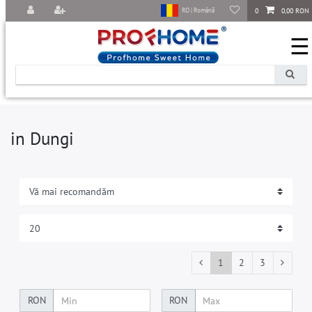
0
0,00 RON
RO | Română
☰
in Dungi
1
2
3
RON
RON