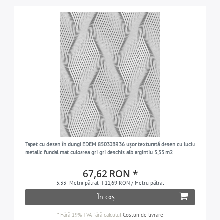
Tapet cu desen în dungi EDEM 85030BR36 ușor texturată desen cu luciu
metalic fundal mat culoarea gri gri deschis alb argintiu 5,33 m2
67,62 RON *
5.33
Metru pătrat
| 12,69 RON / Metru pătrat
În coș
*
Fără 19% TVA
fără calculul
Costuri de livrare