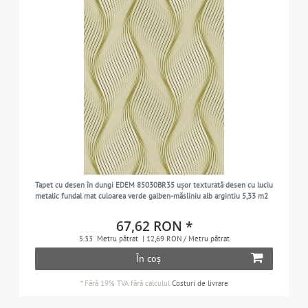
Tapet cu desen în dungi EDEM 85030BR35 ușor texturată desen cu luciu
metalic fundal mat culoarea verde galben-măsliniu alb argintiu 5,33 m2
67,62 RON *
5.33
Metru pătrat
| 12,69 RON / Metru pătrat
În coș
*
Fără 19% TVA
fără calculul
Costuri de livrare