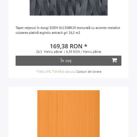
Tapet nețesut în dungi EDEM 81130BR29 texturată cu accente metalice
culoarea platină argintiu antracit gri 26,5 m2
169,38 RON *
26.5
Metru pătrat
| 6,39 RON / Metru pătrat
În coș
*
Fără 19% TVA
fără calculul
Costuri de livrare