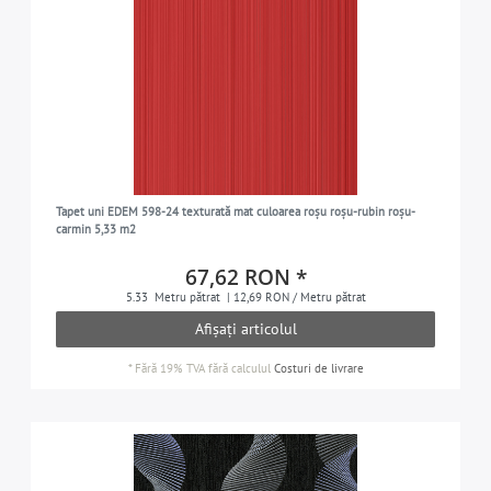
Tapet uni EDEM 598-24 texturată mat culoarea roșu roșu-rubin roșu-
carmin 5,33 m2
67,62 RON *
5.33
Metru pătrat
| 12,69 RON / Metru pătrat
Afișați articolul
*
Fără 19% TVA
fără calculul
Costuri de livrare