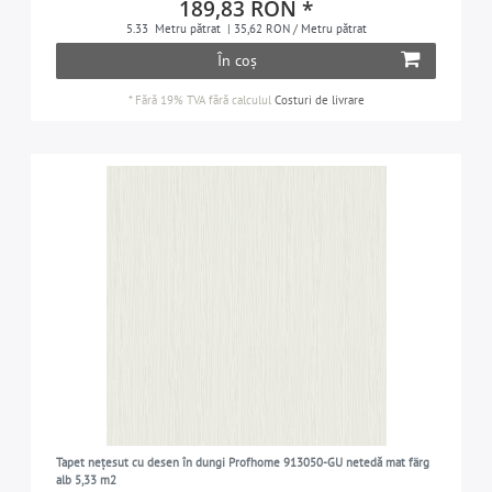
189,83 RON *
5.33
Metru pătrat
| 35,62 RON / Metru pătrat
În coș
*
Fără 19% TVA
fără calculul
Costuri de livrare
Tapet nețesut cu desen în dungi Profhome 913050-GU netedă mat färg
alb 5,33 m2