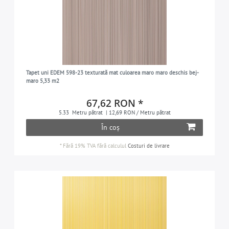
Tapet uni EDEM 598-23 texturată mat culoarea maro maro deschis bej-
maro 5,33 m2
67,62 RON *
5.33
Metru pătrat
| 12,69 RON / Metru pătrat
În coș
*
Fără 19% TVA
fără calculul
Costuri de livrare