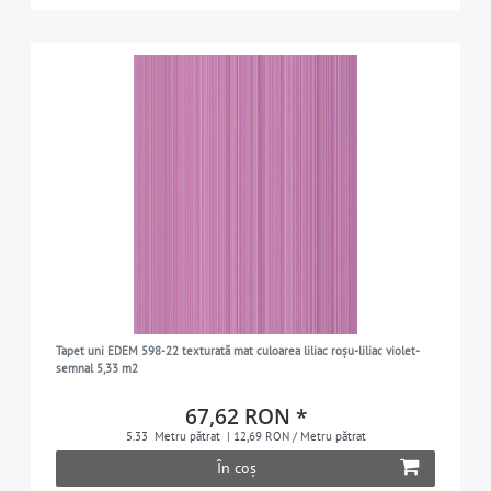
Tapet uni EDEM 598-22 texturată mat culoarea liliac roșu-liliac violet-
semnal 5,33 m2
67,62 RON *
5.33
Metru pătrat
| 12,69 RON / Metru pătrat
În coș