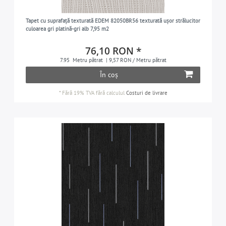
culoarea mătase-gri
4
Tapet cu suprafață texturată EDEM 82050BR56 texturată ușor strălucitor
alb-semnal
4
culoarea gri platină-gri alb 7,95 m2
argintiu
11
76,10 RON *
gri-argintiu
2
7.95
Metru pătrat
| 9,57 RON / Metru pătrat
albastru- Martaloaga
În coș
2
alb
21
*
Fără 19% TVA
fără calculul
Costuri de livrare