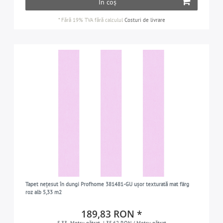
În coș
*
Fără 19% TVA
fără calculul
Costuri de livrare
Tapet nețesut în dungi Profhome 381481-GU ușor texturată mat färg
roz alb 5,33 m2
189,83 RON *