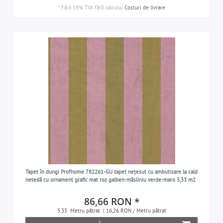
*
Fără 19% TVA
fără calculul
Costuri de livrare
Tapet în dungi Profhome 782261-GU tapet nețesut cu ambutisare la cald
netedă cu ornament grafic mat roz galben-măsliniu verde-maro 5,33 m2
86,66 RON *
5.33
Metru pătrat
| 16,26 RON / Metru pătrat