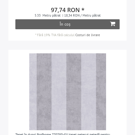
97,74 RON *
5.33
Metru pătrat
| 18,34 RON / Metru pătrat
În coș
*
Fără 19% TVA
fără calculul
Costuri de livrare
Tapet în dungi Profhome 770783-GU tapet nețesut netedă pentru