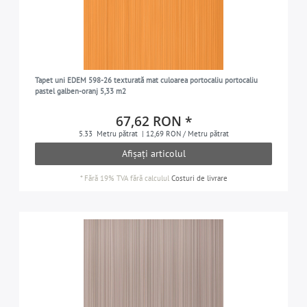
Tapet uni EDEM 598-26 texturată mat culoarea portocaliu portocaliu
pastel galben-oranj 5,33 m2
67,62 RON *
5.33
Metru pătrat
| 12,69 RON / Metru pătrat
Afișați articolul
*
Fără 19% TVA
fără calculul
Costuri de livrare