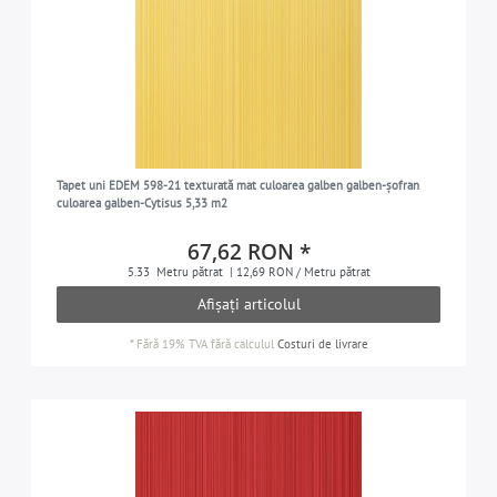
Tapet uni EDEM 598-21 texturată mat culoarea galben galben-șofran
culoarea galben-Cytisus 5,33 m2
67,62 RON *
5.33
Metru pătrat
| 12,69 RON / Metru pătrat
Afișați articolul
*
Fără 19% TVA
fără calculul
Costuri de livrare