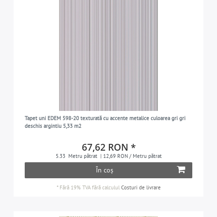
Tapet uni EDEM 598-20 texturată cu accente metalice culoarea gri gri
deschis argintiu 5,33 m2
67,62 RON *
5.33
Metru pătrat
| 12,69 RON / Metru pătrat
În coș
*
Fără 19% TVA
fără calculul
Costuri de livrare