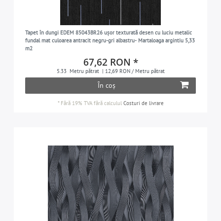
Tapet în dungi EDEM 85043BR26 ușor texturată desen cu luciu metalic
fundal mat culoarea antracit negru-gri albastru- Martaloaga argintiu 5,33
m2
67,62 RON *
5.33
Metru pătrat
| 12,69 RON / Metru pătrat
În coș
*
Fără 19% TVA
fără calculul
Costuri de livrare