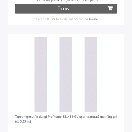
5.33
Metru pătrat
| 35,62 RON / Metru pătrat
În coș
*
Fără 19% TVA
fără calculul
Costuri de livrare
Tapet nețesut în dungi Profhome 381484-GU ușor texturată mat färg gri
alb 5,33 m2