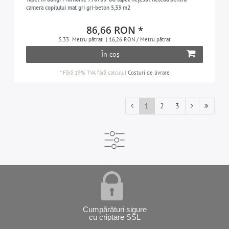
camera copilului mat gri gri-beton 5,33 m2
86,66 RON *
5.33
Metru pătrat
| 16,26 RON / Metru pătrat
În coș
*
Fără 19% TVA
fără calculul
Costuri de livrare
1
2
3
Cumpărături sigure
cu criptare SSL