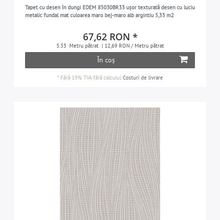
Tapet cu desen în dungi EDEM 85030BR33 ușor texturată desen cu luciu
mentă
1
metalic fundal mat culoarea maro bej-maro alb argintiu 5,33 m2
mentă-turcoaz
1
67,62 RON *
galben-măsliniu
2
5.33
Metru pătrat
| 12,69 RON / Metru pătrat
În coș
gri-măsliniu
1
portocaliu
1
*
Fără 19% TVA
fără calculul
Costuri de livrare
albastru pastel
1
turcoaz pastel
3
gri deschis perlat
4
alb perlat
2
roșu
3
roșu-maro
2
negru
10
negru-gri
3