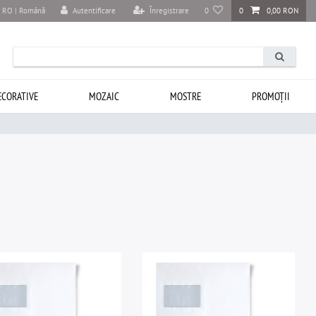
Autentificare
Înregistrare
0
0
0,00 RON
RO | Română
ECORATIVE
MOZAIC
MOSTRE
PROMOȚII