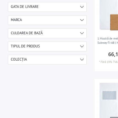
GATA DE LIVRARE
1-2 zile lucrătoare
2
MARCA
5-7 zile lucrătoare
10
ALLOY
12
CULOAREA DE BAZĂ
1 Mostră de met
Subway-Ti-AB |
auriu
3
TIPUL DE PRODUS
gri
66,
6
Mostră de mozaic
12
COLECȚIA
cupru
3
*
Fără 19% TVA
Subway
12