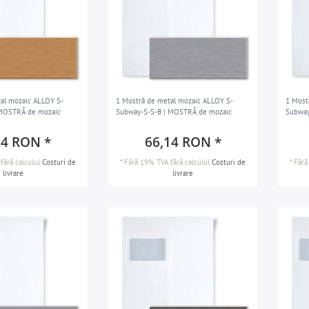
al mozaic ALLOY S-
1 Mostră de metal mozaic ALLOY S-
1 Most
 MOSTRĂ de mozaic
Subway-S-S-B | MOSTRĂ de mozaic
Subway
14 RON *
66,14 RON *
fără calculul
Costuri de
*
Fără 19% TVA
fără calculul
Costuri de
*
Fără
livrare
livrare