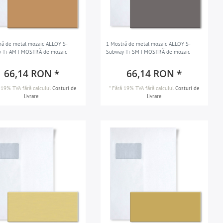
ră de metal mozaic ALLOY S-
1 Mostră de metal mozaic ALLOY S-
-Ti-AM | MOSTRĂ de mozaic
Subway-Ti-SM | MOSTRĂ de mozaic
66,14 RON *
66,14 RON *
 19% TVA
fără calculul
Costuri de
*
Fără 19% TVA
fără calculul
Costuri de
livrare
livrare