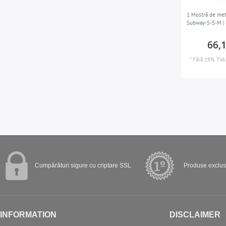
1 Mostră de met
Subway-S-S-M |
66,
*
Fără 19% TVA
Cumpărături sigure cu criptare SSL
Produse exclusi
INFORMATION
DISCLAIMER