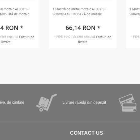
al mozaic ALLOY S-
1 Mostră de metal mozaic ALLOY S-
1 Most
 MOSTRĂ de mozaic
Subway-CM | MOSTRĂ de mozaic
Subwa
14 RON *
66,14 RON *
fără calculul
Costuri de
*
Fără 19% TVA
fără calculul
Costuri de
*
Fără
livrare
livrare
ve, de calitate
Livrare rapidă din depozit
CONTACT US