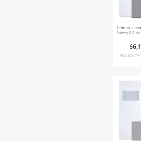
1 Mostră de met
Subway-S-S-MA 
66,
*
Fără 19% TVA