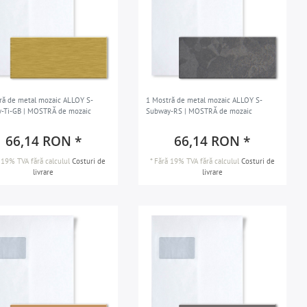
ră de metal mozaic ALLOY S-
1 Mostră de metal mozaic ALLOY S-
-Ti-GB | MOSTRĂ de mozaic
Subway-RS | MOSTRĂ de mozaic
66,14 RON *
66,14 RON *
 19% TVA
fără calculul
Costuri de
*
Fără 19% TVA
fără calculul
Costuri de
livrare
livrare