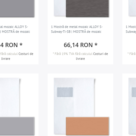
al mozaic ALLOY S-
1 Mostră de metal mozaic ALLOY S-
1 Most
| MOSTRĂ de mozaic
Subway-Ti-SB | MOSTRĂ de mozaic
Subway
14 RON *
66,14 RON *
fără calculul
Costuri de
*
Fără 19% TVA
fără calculul
Costuri de
*
Fără
livrare
livrare