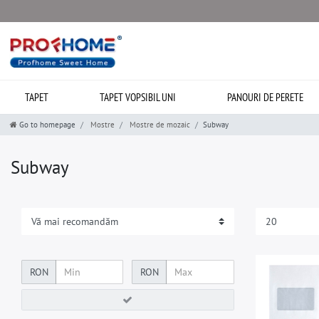
TAPET
TAPET VOPSIBIL UNI
PANOURI DE PERETE
Go to homepage
Mostre
Mostre de mozaic
Subway
Subway
RON
RON