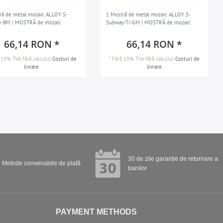
ră de metal mozaic ALLOY S-
1 Mostră de metal mozaic ALLOY S-
y-BM | MOSTRĂ de mozaic
Subway-Ti-GM | MOSTRĂ de mozaic
66,14 RON *
66,14 RON *
 19% TVA
fără calculul
Costuri de
*
Fără 19% TVA
fără calculul
Costuri de
livrare
livrare
30 de zile garanție de returnare a
Metode convenabile de plată
banilor
PAYMENT METHODS