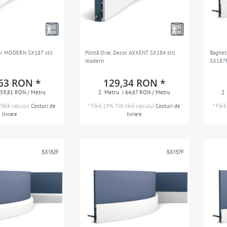
or MODERN SX187 stil
Plintă Orac Decor AXXENT SX184 stil
Baghet
modern
SX187F
63 RON *
129,34 RON *
 59,81 RON / Metru
2
Metru
| 64,67 RON / Metru
2
fără calculul
Costuri de
*
Fără 19% TVA
fără calculul
Costuri de
*
Fără
livrare
livrare