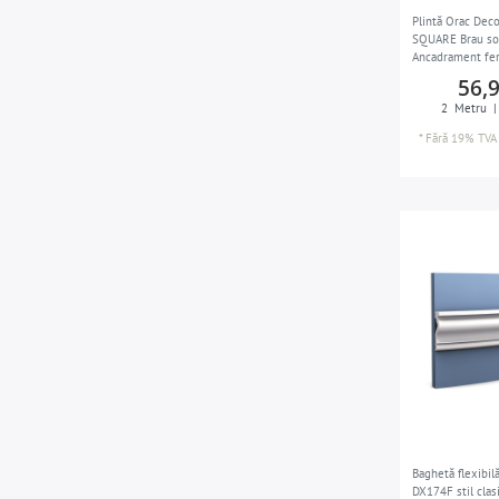
Plintă Orac De
SQUARE Brau so
Ancadrament fer
decorativa Bagh
56,
decorativ în sti
2
Metru
|
*
Fără 19% TVA
Baghetă flexibi
DX174F stil clas