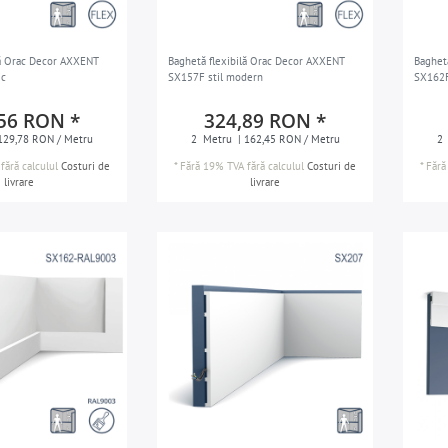
lă Orac Decor AXXENT
Baghetă flexibilă Orac Decor AXXENT
Baghet
ic
SX157F stil modern
SX162F 
56 RON *
324,89 RON *
129,78 RON / Metru
2
Metru
| 162,45 RON / Metru
2
fără calculul
Costuri de
*
Fără 19% TVA
fără calculul
Costuri de
*
Fără
livrare
livrare