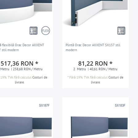
ă flexibilă Orac Decor AXXENT
Plintă Orac Decor AXXENT SX157 stil
 stil modern
modern
517,36 RON *
81,22 RON *
Metru
| 258,68 RON / Metru
2
Metru
| 40,61 RON / Metru
 19% TVA
fără calculul
Costuri de
*
Fără 19% TVA
fără calculul
Costuri de
livrare
livrare