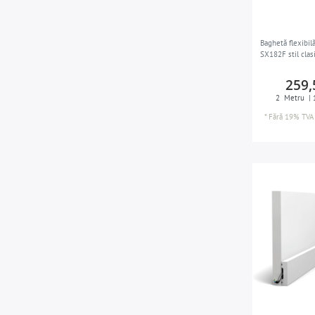
Baghetă flexibi
SX182F stil clas
259,
2
Metru
| 
*
Fără 19% TVA