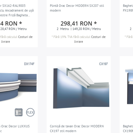
cor SX162-RAL9003
Plintă Orac Decor MODERN SX207 stil
Baghet
clu Ancadrament de ușă
modern
PX198F
estre Friză Bagheta
etă de perete Brau
94 RON *
298,41 RON *
l modern alb 2 m
 28,47 RON / Metru
2
Metru
| 149,20 RON / Metru
2
fără calculul
Costuri de
*
Fără 19% TVA
fără calculul
Costuri de
*
Fără
livrare
livrare
lă Orac Decor LUXXUS
Cornișă de tavan Orac Decor MODERN
Baghet
ic
CX197 stil modern
CX190F 