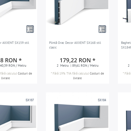
or AXXENT SX159 stil
Plintă Orac Decor AXXENT SX168 stil
Baghet
clasic
SX184F
78 RON *
179,22 RON *
 40,39 RON / Metru
2
Metru
| 89,61 RON / Metru
2
fără calculul
Costuri de
*
Fără 19% TVA
fără calculul
Costuri de
*
Fără
livrare
livrare