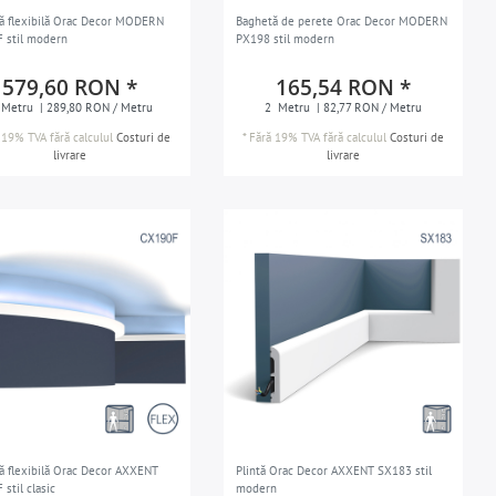
ă flexibilă Orac Decor MODERN
Baghetă de perete Orac Decor MODERN
 stil modern
PX198 stil modern
579,60 RON *
165,54 RON *
Metru
| 289,80 RON / Metru
2
Metru
| 82,77 RON / Metru
 19% TVA
fără calculul
Costuri de
*
Fără 19% TVA
fără calculul
Costuri de
livrare
livrare
ă flexibilă Orac Decor AXXENT
Plintă Orac Decor AXXENT SX183 stil
stil clasic
modern