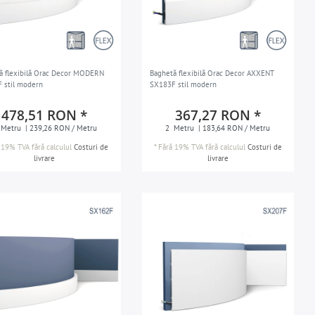
ă flexibilă Orac Decor MODERN
Baghetă flexibilă Orac Decor AXXENT
 stil modern
SX183F stil modern
478,51 RON *
367,27 RON *
Metru
| 239,26 RON / Metru
2
Metru
| 183,64 RON / Metru
 19% TVA
fără calculul
Costuri de
*
Fără 19% TVA
fără calculul
Costuri de
livrare
livrare