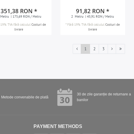
351,38 RON *
91,82 RON *
Metru
| 175,69 RON / Metru
2
Metru
| 45,91 RON / Metru
 19% TVA
fără calculul
Costuri de
*
Fără 19% TVA
fără calculul
Costuri de
livrare
livrare
1
2
3
30 de zile garanție de returnare a
Metode convenabile de plată
banilor
PAYMENT METHODS