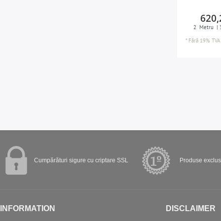
620,
2
Metru
| 
*
Fără 19% TVA
Cumpărături sigure cu criptare SSL
Produse exclusi
INFORMATION
DISCLAIMER