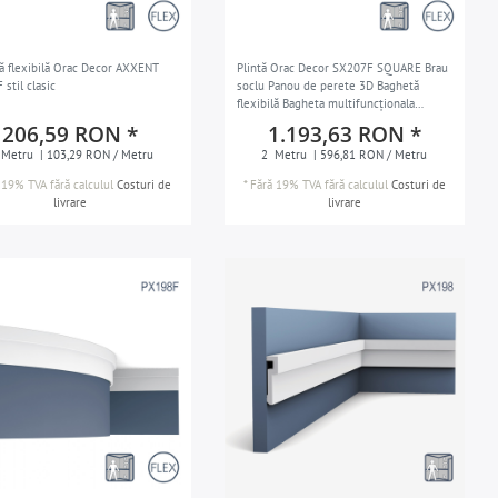
ă flexibilă Orac Decor AXXENT
Plintă Orac Decor SX207F SQUARE Brau
stil clasic
soclu Panou de perete 3D Baghetă
flexibilă Bagheta multifuncționala
Bagheta decorativa Baghetă de perete
206,59 RON *
1.193,63 RON *
Brau decorativ în stil modern alb 2 m
Metru
| 103,29 RON / Metru
2
Metru
| 596,81 RON / Metru
 19% TVA
fără calculul
Costuri de
*
Fără 19% TVA
fără calculul
Costuri de
livrare
livrare