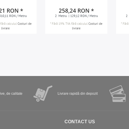
21 RON *
258,24 RON *
310,11 RON / Metru
2
Metru
| 129,12 RON / Metru
2
fără calculul
Costuri de
*
Fără 19% TVA
fără calculul
Costuri de
*
Fără
livrare
livrare
ve, de calitate
Livrare rapidă din depozit
CONTACT US