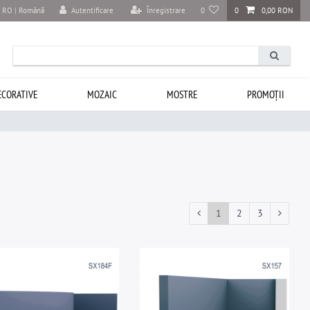
Autentificare
Înregistrare
0
0
0,00 RON
RO | Română
ECORATIVE
MOZAIC
MOSTRE
PROMOȚII
1
2
3