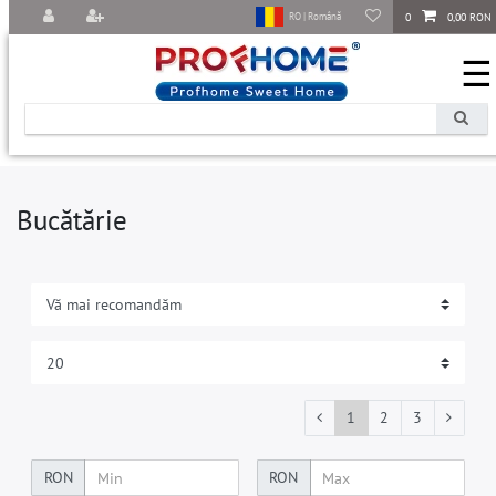
0
0,00 RON
RO | Română
☰
Bucătărie
1
2
3
RON
RON