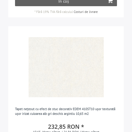
În coș
*
Fără 19% TVA
fără calculul
Costuri de livrare
Tapet nețesut cu efect de stuc decorativ EDEM 410ST10 ușor texturată
ușor irizat culoarea alb gri deschis argintiu 10,65 m2
232,85 RON *