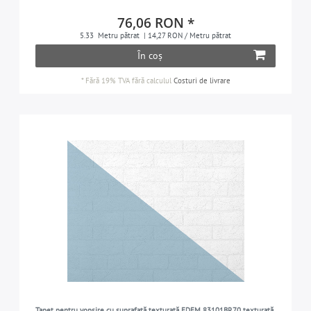
76,06 RON *
5.33
Metru pătrat
| 14,27 RON / Metru pătrat
În coș
*
Fără 19% TVA
fără calculul
Costuri de livrare
Tapet pentru vopsire cu suprafață texturată EDEM 83101BR70 texturată