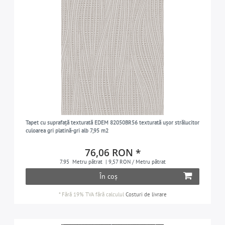
Tapet cu suprafață texturată EDEM 82050BR56 texturată ușor strălucitor
culoarea gri platină-gri alb 7,95 m2
76,06 RON *
7.95
Metru pătrat
| 9,57 RON / Metru pătrat
În coș
*
Fără 19% TVA
fără calculul
Costuri de livrare