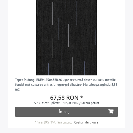
Tapet în dungi EDEM 85043BR26 ușor texturată desen cu luciu metalic
fundal mat culoarea antracit negru-gri albastru- Martaloaga argintiu 5,33
m2
67,58 RON *
5.33
Metru pătrat
| 12,68 RON / Metru pătrat
În coș
*
Fără 19% TVA
fără calculul
Costuri de livrare