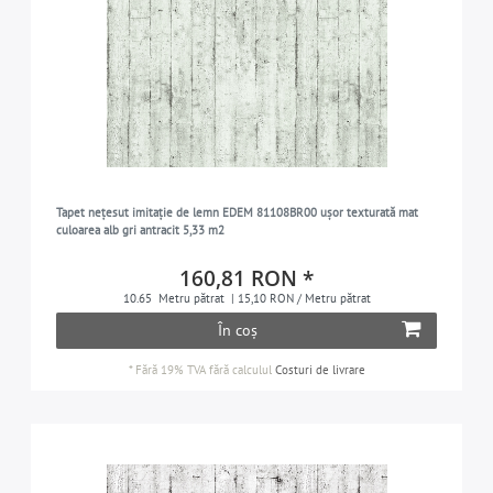
Tapet nețesut imitație de lemn EDEM 81108BR00 ușor texturată mat
culoarea alb gri antracit 5,33 m2
160,81 RON *
10.65
Metru pătrat
| 15,10 RON / Metru pătrat
În coș
*
Fără 19% TVA
fără calculul
Costuri de livrare