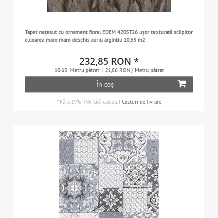
Tapet nețesut cu ornament floral EDEM 420ST26 ușor texturată sclipitor
culoarea maro maro deschis auriu argintiu 10,65 m2
232,85 RON *
10.65
Metru pătrat
| 21,86 RON / Metru pătrat
În coș
*
Fără 19% TVA
fără calculul
Costuri de livrare