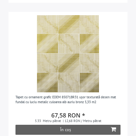
Tapet cu ornament grafic EDEM 85071BR31 ușor texturată desen mat
fundal cu luciu metalic culoarea alb auriu bronz 5,33 m2
67,58 RON *
5.33
Metru pătrat
| 12,68 RON / Metru pătrat
În coș