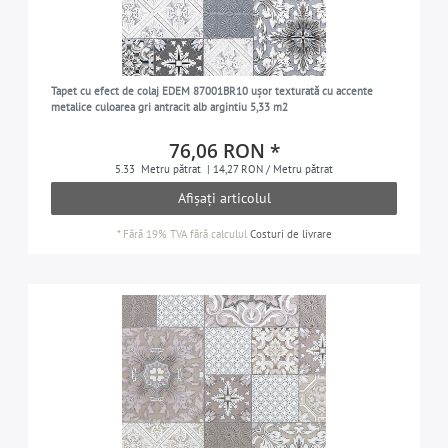
Tapet cu efect de colaj EDEM 87001BR10 ușor texturată cu accente
metalice culoarea gri antracit alb argintiu 5,33 m2
76,06 RON *
5.33
Metru pătrat
| 14,27 RON / Metru pătrat
Afișați articolul
*
Fără 19% TVA
fără calculul
Costuri de livrare