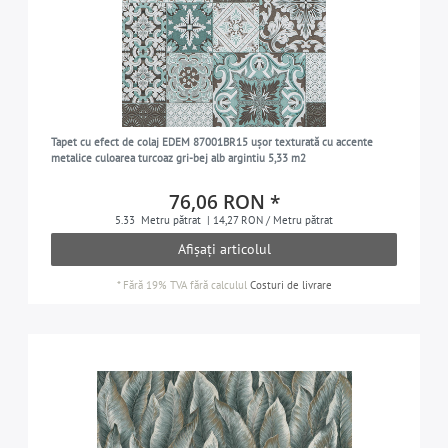
Tapet cu efect de colaj EDEM 87001BR15 ușor texturată cu accente
metalice culoarea turcoaz gri-bej alb argintiu 5,33 m2
76,06 RON *
5.33
Metru pătrat
| 14,27 RON / Metru pătrat
Afișați articolul
*
Fără 19% TVA
fără calculul
Costuri de livrare