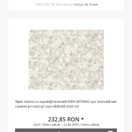
*
Fără 19% TVA
fără calculul
Costuri de livrare
Tapet nețesut cu suprafață texturată EDEM 807DN45 ușor texturată mat
culoarea gri cuarț-gri roșu-cărămidă 10,65 m2
232,85 RON *
10.65
Metru pătrat
| 21,86 RON / Metru pătrat