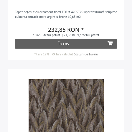
gri-argintiu
9
Tapet nețesut cu ornament floral EDEM 420ST29 ușor texturată sclipitor
albastru-porumbel
9
culoarea antracit maro argintiu bronz 10,65 m2
gri-maro
13
232,85 RON *
albastru-turcoaz
8
10.65
Metru pătrat
| 21,86 RON / Metru pătrat
violet
În coș
9
alb
55
*
Fără 19% TVA
fără calculul
Costuri de livrare