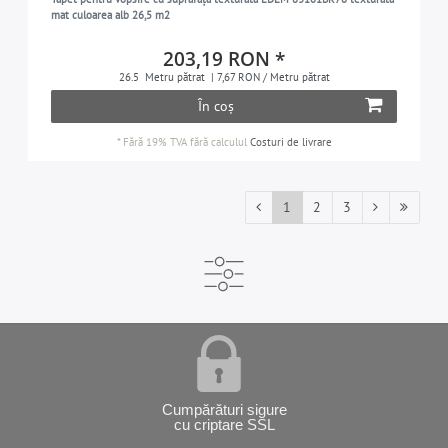
mat culoarea alb 26,5 m2
203,19 RON *
26.5
Metru pătrat
| 7,67 RON / Metru pătrat
În coș
*
Fără 19% TVA
fără calculul
Costuri de livrare
1
2
3
Cumpărături sigure
cu criptare SSL