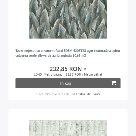
Tapet nețesut cu ornament floral EDEM 420ST28 ușor texturată sclipitor
culoarea verde alb-verde auriu argintiu 10,65 m2
232,85 RON *
10.65
Metru pătrat
| 21,86 RON / Metru pătrat
În coș
*
Fără 19% TVA
fără calculul
Costuri de livrare