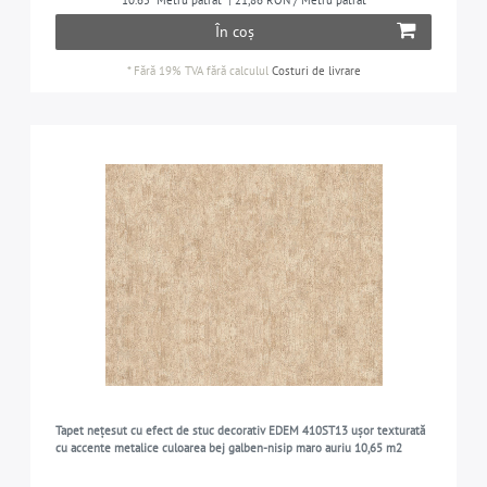
10.65
Metru pătrat
| 21,86 RON / Metru pătrat
În coș
*
Fără 19% TVA
fără calculul
Costuri de livrare
Tapet nețesut cu efect de stuc decorativ EDEM 410ST13 ușor texturată
cu accente metalice culoarea bej galben-nisip maro auriu 10,65 m2