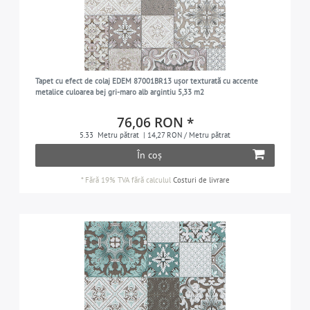
Tapet cu efect de colaj EDEM 87001BR13 ușor texturată cu accente
metalice culoarea bej gri-maro alb argintiu 5,33 m2
76,06 RON *
5.33
Metru pătrat
| 14,27 RON / Metru pătrat
În coș
*
Fără 19% TVA
fără calculul
Costuri de livrare