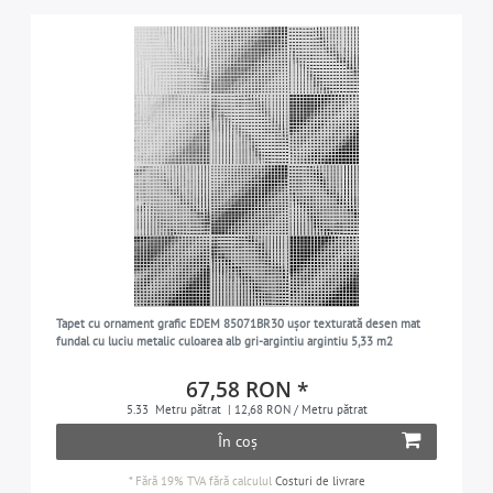
Tapet cu ornament grafic EDEM 85071BR30 ușor texturată desen mat
fundal cu luciu metalic culoarea alb gri-argintiu argintiu 5,33 m2
67,58 RON *
5.33
Metru pătrat
| 12,68 RON / Metru pătrat
În coș
*
Fără 19% TVA
fără calculul
Costuri de livrare