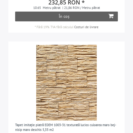
232,85 RON *
10.65
Metru pătrat
| 21,86 RON / Metru pătrat
În coș
*
Fără 19% TVA
fără calculul
Costuri de livrare
Tapet imitație piatră EDEM 1003-31 texturată lucios culoarea maro bej-
nisip maro deschis 5,33 m2