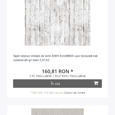
Tapet nețesut imitație de lemn EDEM 81108BR05 ușor texturată mat
culoarea alb gri maro 5,33 m2
160,81 RON *
5.33
Metru pătrat
| 30,17 RON / Metru pătrat
În coș
*
Fără 19% TVA
fără calculul
Costuri de livrare