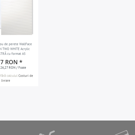
ou de perete WallFace
 TWO WHITE Acrylic
STRĂ cu format A5
27 RON *
 26,27 RON / Foaie
fără calculul
Costuri de
livrare