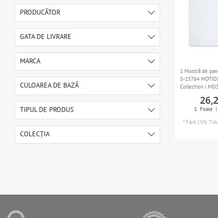
PRODUCĂTOR
e-DELUX
1
GATA DE LIVRARE
1-2 zile lucrătoare
1
MARCA
1 Mostră de pan
S-15764 MOTION
Wallface
1
CULOAREA DE BAZĂ
Collection | MO
26,
alb
1
TIPUL DE PRODUS
1
Foaie
|
*
Fără 19% TVA
Mostră de panou de perete
1
COLECȚIA
ACRYLIC
1