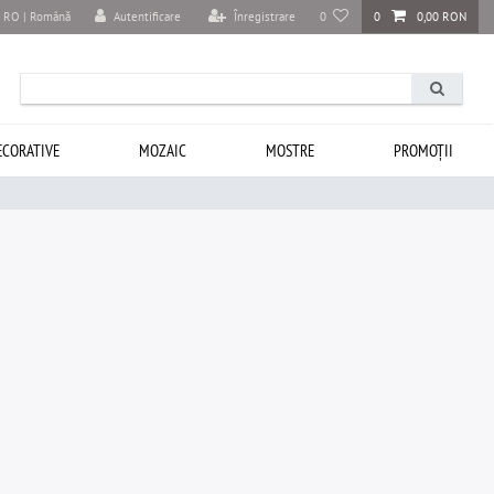
Autentificare
Înregistrare
0
0
0,00 RON
RO | Română
ECORATIVE
MOZAIC
MOSTRE
PROMOȚII