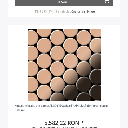
În coș
*
Fără 19% TVA
fără calculul
Costuri de livrare
Mozaic metalic din cupru ALLOY S-Attica-Ti-AM placă de metal cupru
0,88 m2
5.582,22 RON *