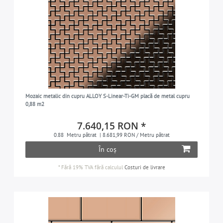
Mozaic metalic din cupru ALLOY S-Linear-Ti-GM placă de metal cupru
0,88 m2
7.640,15 RON *
0.88
Metru pătrat
| 8.681,99 RON / Metru pătrat
În coș
*
Fără 19% TVA
fără calculul
Costuri de livrare