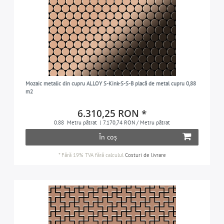
Mozaic metalic din cupru ALLOY S-Kink-S-S-B placă de metal cupru 0,88
m2
6.310,25 RON *
0.88
Metru pătrat
| 7.170,74 RON / Metru pătrat
În coș
*
Fără 19% TVA
fără calculul
Costuri de livrare