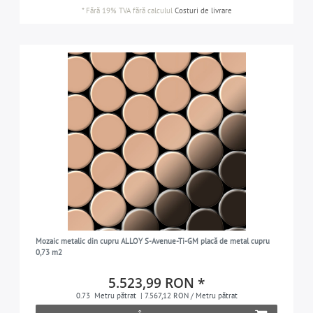
*
Fără 19% TVA
fără calculul
Costuri de livrare
Mozaic metalic din cupru ALLOY S-Avenue-Ti-GM placă de metal cupru
0,73 m2
5.523,99 RON *
0.73
Metru pătrat
| 7.567,12 RON / Metru pătrat