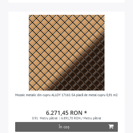
Mozaic metalic din cupru ALLOY 17161-SA placă de metal cupru 0,91 m2
6.271,45 RON *
0.91
Metru pătrat
| 6.891,70 RON / Metru pătrat
În coș