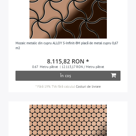
Mozaic metalic din cupru ALLOY S-Infinit-BM placă de metal cupru 0,67
m2
8.115,82 RON *
0.67
Metru pătrat
| 12.113,17 RON / Metru pătrat
În coș
*
Fără 19% TVA
fără calculul
Costuri de livrare