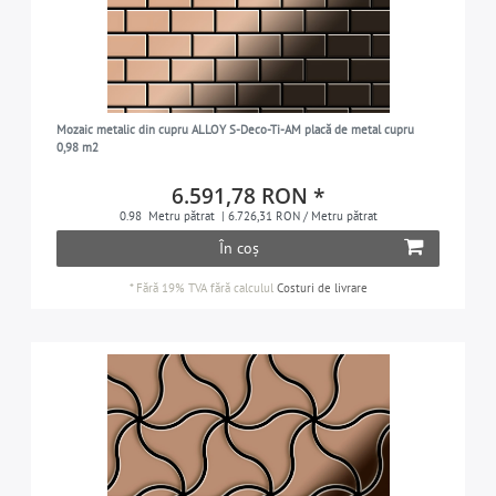
Mozaic metalic din cupru ALLOY S-Deco-Ti-AM placă de metal cupru
0,98 m2
6.591,78 RON *
0.98
Metru pătrat
| 6.726,31 RON / Metru pătrat
În coș
*
Fără 19% TVA
fără calculul
Costuri de livrare