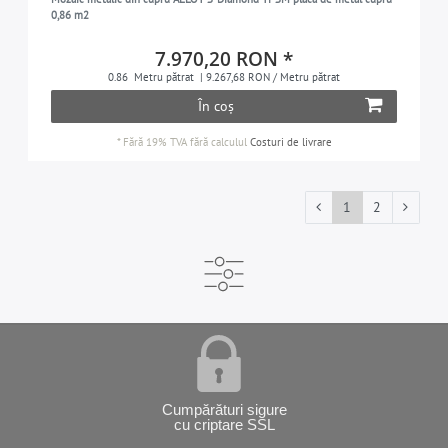
0,86 m2
7.970,20 RON *
0.86
Metru pătrat
| 9.267,68 RON / Metru pătrat
În coș
*
Fără 19% TVA
fără calculul
Costuri de livrare
1
2
Cumpărături sigure
cu criptare SSL