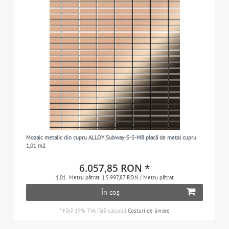
Mozaic metalic din cupru ALLOY Subway-S-S-MB placă de metal cupru
1,01 m2
6.057,85 RON *
1.01
Metru pătrat
| 5.997,87 RON / Metru pătrat
În coș
*
Fără 19% TVA
fără calculul
Costuri de livrare