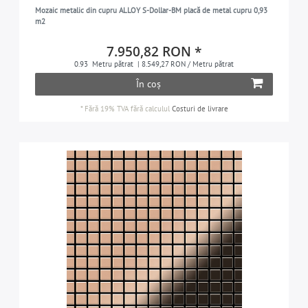
Mozaic metalic din cupru ALLOY S-Dollar-BM placă de metal cupru 0,93
Penny
1
m2
Subway
1
7.950,82 RON *
Swiss Cross
1
0.93
Metru pătrat
| 8.549,27 RON / Metru pătrat
Ubiquity
1
În coș
*
Fără 19% TVA
fără calculul
Costuri de livrare