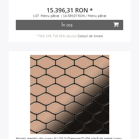
15.396,31 RON *
1.07
Metru pătrat
| 14.389,07 RON / Metru pătrat
În coș
*
Fără 19% TVA
fără calculul
Costuri de livrare
Mozaic metalic din cupru ALLOY S-Diamond-Ti-SM placă de metal cupru