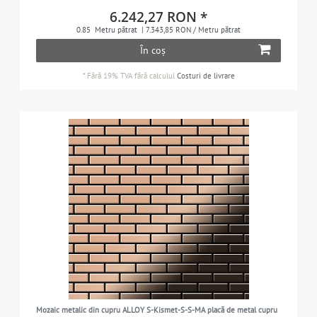
1
6.242,27 RON *
în toate spațiile de locuit (living, dormitor,
31
0.85
Metru pătrat
| 7.343,85 RON / Metru pătrat
1
bucătărie, baie etc.) și în instalații de apă
În coș
1
*
Fără 19% TVA
fără calculul
Costuri de livrare
1
1
1
1
1
1
1
1
1
1
Mozaic metalic din cupru ALLOY S-Kismet-S-S-MA placă de metal cupru
1