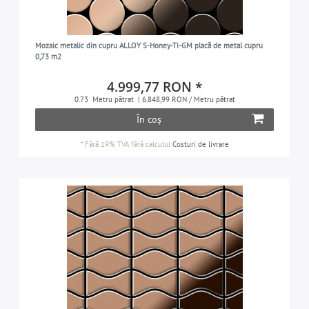
Mozaic metalic din cupru ALLOY S-Honey-Ti-GM placă de metal cupru
0,73 m2
4.999,77 RON *
0.73
Metru pătrat
| 6.848,99 RON / Metru pătrat
În coș
*
Fără 19% TVA
fără calculul
Costuri de livrare