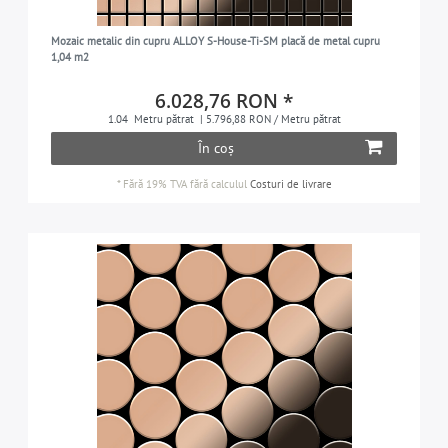
Mozaic metalic din cupru ALLOY S-House-Ti-SM placă de metal cupru
1,04 m2
6.028,76 RON *
1.04
Metru pătrat
| 5.796,88 RON / Metru pătrat
În coș
*
Fără 19% TVA
fără calculul
Costuri de livrare