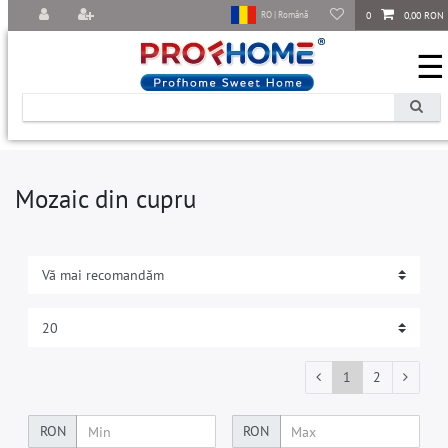
0
0,00 RON
RO | Română
☰
Mozaic din cupru
1
2
RON
RON