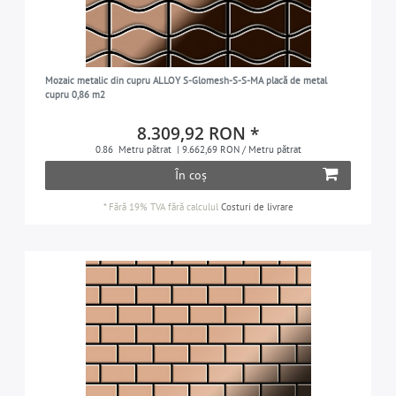
Mozaic metalic din cupru ALLOY S-Glomesh-S-S-MA placă de metal
cupru 0,86 m2
8.309,92 RON *
0.86
Metru pătrat
| 9.662,69 RON / Metru pătrat
În coș
*
Fără 19% TVA
fără calculul
Costuri de livrare