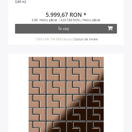
0,88 m2
1
5.999,67 RON *
1
0.88
Metru pătrat
| 6.817,80 RON / Metru pătrat
În coș
1
1
*
Fără 19% TVA
fără calculul
Costuri de livrare
1
Attica
1
Avenue
1
Basketweave
1
Deco
1
Designed by Karim Rashid
8
Flux by Karim Rashid
1
Ninja
1
PK
1