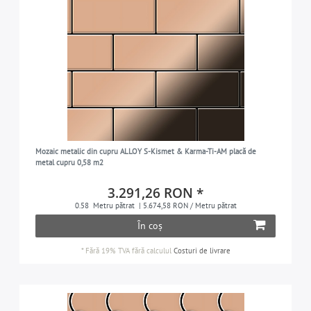
Mozaic metalic din cupru ALLOY S-Kismet & Karma-Ti-AM placă de
metal cupru 0,58 m2
3.291,26 RON *
0.58
Metru pătrat
| 5.674,58 RON / Metru pătrat
În coș
*
Fără 19% TVA
fără calculul
Costuri de livrare