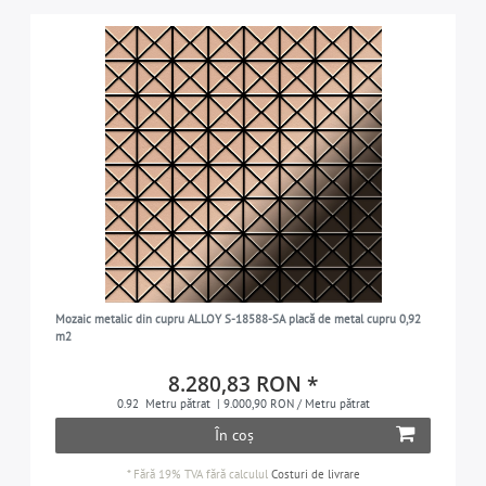
Mozaic metalic din cupru ALLOY S-18588-SA placă de metal cupru 0,92
m2
8.280,83 RON *
0.92
Metru pătrat
| 9.000,90 RON / Metru pătrat
În coș
*
Fără 19% TVA
fără calculul
Costuri de livrare