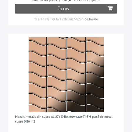
0.88
Metru pătrat
| 6.343,43 RON / Metru pătrat
În coș
*
Fără 19% TVA
fără calculul
Costuri de livrare
Mozaic metalic din cupru ALLOY S-Basketweave-Ti-SM placă de metal
cupru 0,86 m2