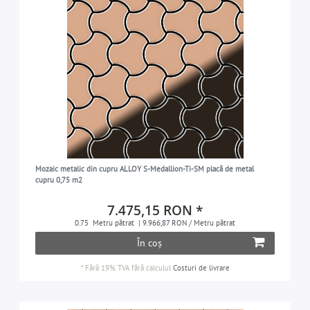
Mozaic metalic din cupru ALLOY S-Medallion-Ti-SM placă de metal
cupru 0,75 m2
7.475,15 RON *
0.75
Metru pătrat
| 9.966,87 RON / Metru pătrat
În coș
*
Fără 19% TVA
fără calculul
Costuri de livrare