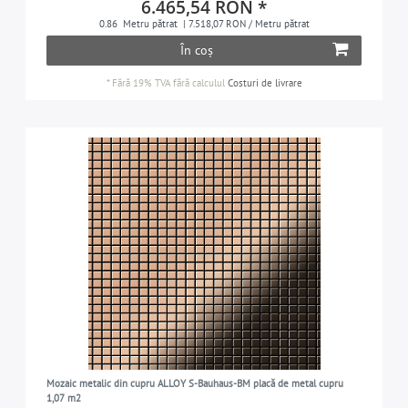
6.465,54 RON *
0.86
Metru pătrat
| 7.518,07 RON / Metru pătrat
În coș
*
Fără 19% TVA
fără calculul
Costuri de livrare
Mozaic metalic din cupru ALLOY S-Bauhaus-BM placă de metal cupru
1,07 m2