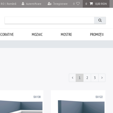
Autentificare
Înregistrare
0
0
0,00 RON
RO | Română
ECORATIVE
MOZAIC
MOSTRE
PROMOȚII
1
2
3