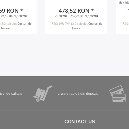
flexibi
Baghet
59 RON *
478,52 RON *
Brau de
103,30 RON / Metru
2
Metru
| 239,26 RON / Metru
fără calculul
Costuri de
*
Fără 19% TVA
fără calculul
Costuri de
*
Fără
livrare
livrare
ve, de calitate
Livrare rapidă din depozit
CONTACT US