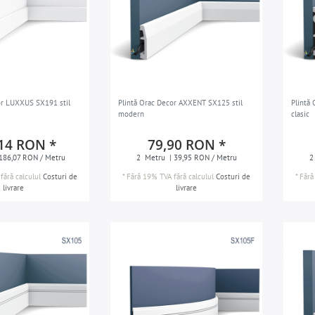
or LUXXUS SX191 stil
Plintă Orac Decor AXXENT SX125 stil
Plintă
modern
clasic
14 RON *
79,90 RON *
186,07 RON / Metru
2
Metru
| 39,95 RON / Metru
2
fără calculul
Costuri de
*
Fără 19% TVA
fără calculul
Costuri de
*
Fără
livrare
livrare