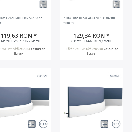
 Orac Decor MODERN SX187 stil
Plintă Orac Decor AXXENT SX184 stil
n
modern
119,63 RON *
129,34 RON *
Metru
| 59,82 RON / Metru
2
Metru
| 64,67 RON / Metru
 19% TVA
fără calculul
Costuri de
*
Fără 19% TVA
fără calculul
Costuri de
livrare
livrare