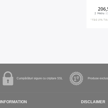
206,
2
Metru
| 
*
Fără 19% TVA
Cumpărături sigure cu criptare SSL
Produse exclusi
INFORMATION
DISCLAIMER