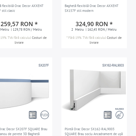
ă flexibilă Orac Decor AXXENT
Baghetă flexibilă Orac Decor AXXENT
stil clasic
SX157F stil modern
259,57 RON *
324,90 RON *
Metru
| 129,78 RON / Metru
2
Metru
| 162,45 RON / Metru
 19% TVA
fără calculul
Costuri de
*
Fără 19% TVA
fără calculul
Costuri de
livrare
livrare
 Orac Decor SX207F SQUARE Brau
Plintă Orac Decor SX162-RAL9003
Panou de perete 3D Baghetă
SQUARE Brau soclu Ancadrament de ușă