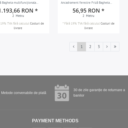
lă Bagheta multifuncționala
Ancadrament ferestre Friză Bagheta
a decorativa Baghetă de perete
decorativa Baghetă de perete Brau
1.193,66 RON *
56,95 RON *
corativ în stil modern alb 2 m
decorativ în stil modern alb 2 m
2
Metru
2
Metru
 19% TVA
fără calculul
Costuri de
*
Fără 19% TVA
fără calculul
Costuri de
livrare
livrare
1
2
3
30 de zile garanție de returnare a
Metode convenabile de plată
banilor
PAYMENT METHODS