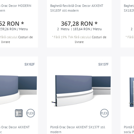
lă Orac Decor MODERN
Baghetă flexibilă Orac Decor AXXENT
Baghet
dern
SX183F stil modern
SX182F 
52 RON *
367,28 RON *
239,26 RON / Metru
2
Metru
| 183,64 RON / Metru
2
fără calculul
Costuri de
*
Fără 19% TVA
fără calculul
Costuri de
*
Fără
livrare
livrare
lă Orac Decor AXXENT
Plintă Orac Decor AXXENT SX137F stil
Plintă
ic
modern
soclu 