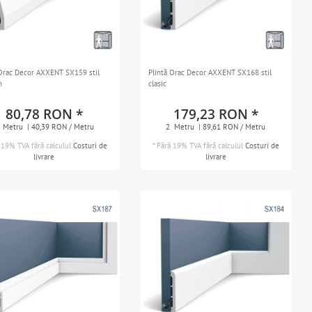
 Orac Decor AXXENT SX159 stil
Plintă Orac Decor AXXENT SX168 stil
n
clasic
80,78 RON *
179,23 RON *
Metru
| 40,39 RON / Metru
2
Metru
| 89,61 RON / Metru
 19% TVA
fără calculul
Costuri de
*
Fără 19% TVA
fără calculul
Costuri de
livrare
livrare