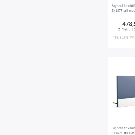
Baghetă flexibi
SX187F stil mo
478,
2
Metru
| 
*
Fără 19% TVA
Baghetă flexibi
SX162F stil clas