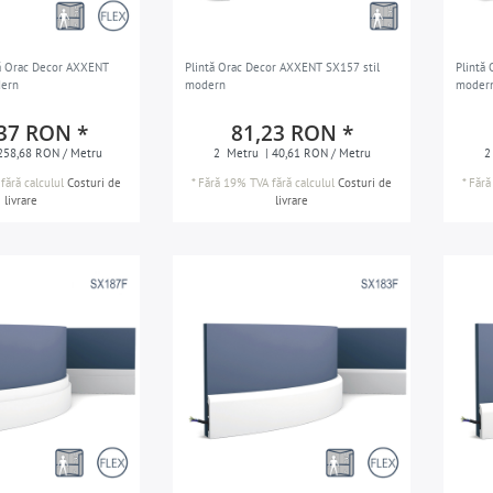
lă Orac Decor AXXENT
Plintă Orac Decor AXXENT SX157 stil
Plintă
dern
modern
moder
37 RON *
81,23 RON *
258,68 RON / Metru
2
Metru
| 40,61 RON / Metru
2
fără calculul
Costuri de
*
Fără 19% TVA
fără calculul
Costuri de
*
Fără
livrare
livrare