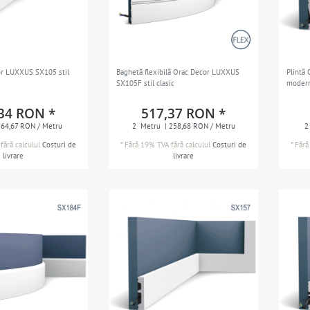
or LUXXUS SX105 stil
Baghetă flexibilă Orac Decor LUXXUS
Plintă
SX105F stil clasic
moder
34 RON *
517,37 RON *
 64,67 RON / Metru
2
Metru
| 258,68 RON / Metru
2
fără calculul
Costuri de
*
Fără 19% TVA
fără calculul
Costuri de
*
Fără
livrare
livrare