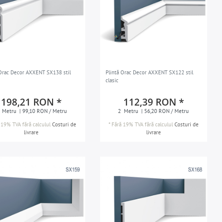
 Orac Decor AXXENT SX138 stil
Plintă Orac Decor AXXENT SX122 stil
clasic
198,21 RON *
112,39 RON *
Metru
| 99,10 RON / Metru
2
Metru
| 56,20 RON / Metru
 19% TVA
fără calculul
Costuri de
*
Fără 19% TVA
fără calculul
Costuri de
livrare
livrare