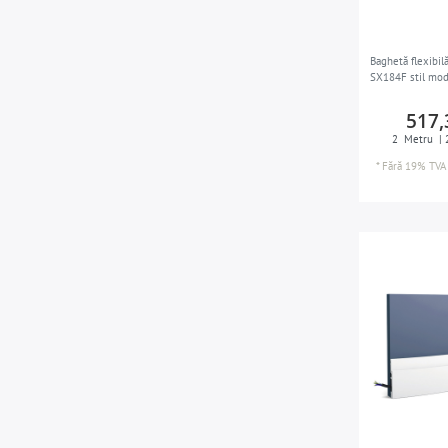
Baghetă flexibi
SX184F stil mo
517,
2
Metru
| 
*
Fără 19% TVA