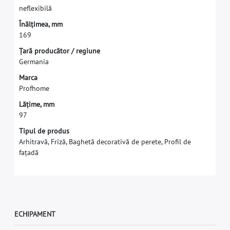
n
e
f
e
x
i
b
i
l
ă
Î
n
ă
l
ț
i
m
e
a
,
m
m
1
6
9
Ț
a
r
ă
p
r
o
d
u
c
ă
t
o
r
/
r
e
g
i
u
n
e
G
e
r
m
a
n
i
a
M
a
r
c
a
P
r
o
f
h
o
m
e
L
ă
ț
i
m
e
,
m
m
9
7
Tipul de produs
Arhitravă, Friză, Baghetă decorativă de perete, Profil de
fațadă
ECHIPAMENT