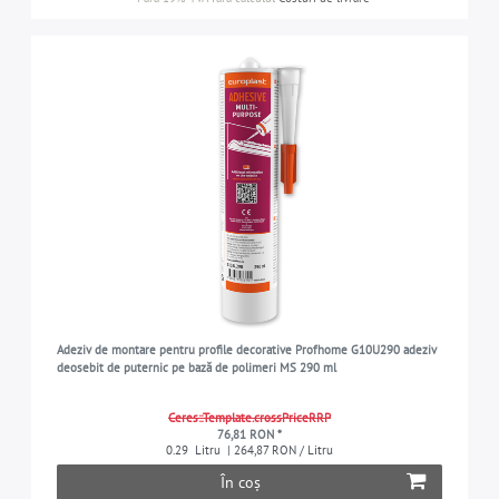
Adeziv de montare pentru profile decorative Profhome G10U290 adeziv
deosebit de puternic pe bază de polimeri MS 290 ml
Ceres::Template.crossPriceRRP
76,81 RON *
0.29
Litru
| 264,87 RON / Litru
În coș