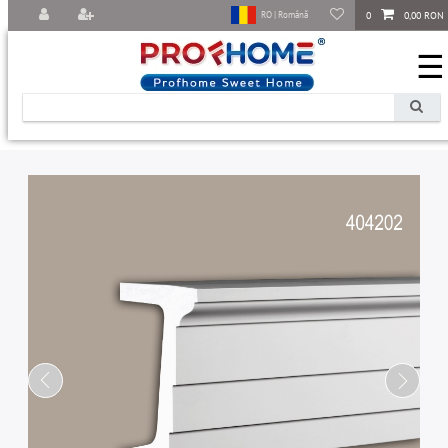
0
0,00 RON
RO | Română
☰