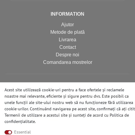
INFORMATION
Ajutor
Metode de plată
Livrarea
Contact
Despre noi
Comandarea mostrelor
DISCLAIMER
Acest site utilizează cookie-uri pentru a face ofertele și reclamele
Terms & Conditions
noastre mai relevante, eficiente și sigure pentru dvs. Este posibil ca
Right of Revocation
unele funcții ale site-ului nostru web să nu funcționeze fără utilizarea
cookie-urilor. Continuând navigarea pe acest site, confirmați că ați citit
Privacy Policy
Termenii de utilizare a acestui site și sunteți de acord cu
Politica de
Imprint
confidențialitate
.
Cancellation Form
Essential