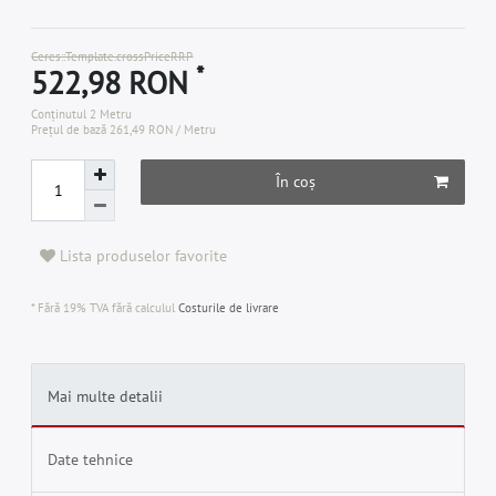
Ceres::Template.crossPriceRRP
*
522,98 RON
Conținutul
2
Metru
Prețul de bază
261,49 RON / Metru
În coș
Lista produselor favorite
* Fără 19% TVA fără calculul
Costurile de livrare
Mai multe detalii
Date tehnice