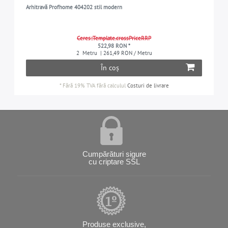
Arhitravă Profhome 404202 stil modern
Ceres::Template.crossPriceRRP
522,98 RON *
2
Metru
| 261,49 RON / Metru
În coș
*
Fără 19% TVA
fără calculul
Costuri de livrare
Cumpărături sigure
cu criptare SSL
Produse exclusive,