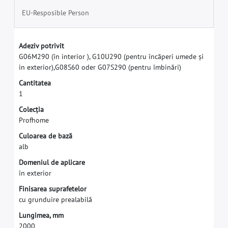
EU-Resposible Person
A
d
e
z
i
v
p
o
t
r
i
v
i
t
G
0
6
M
2
9
0
(
î
n
i
n
t
e
r
i
o
r
)
,
G
1
0
U
2
9
0
(
p
e
n
t
r
u
î
n
c
ă
p
e
r
i
u
m
e
d
e
ș
i
i
n
e
x
t
e
r
i
o
r
)
,
G
0
8
S
6
0
o
d
e
r
G
0
7
S
2
9
0
(
p
e
n
t
r
u
î
m
b
i
n
ă
r
i
)
C
a
n
t
i
t
a
t
e
a
1
C
o
l
e
c
ț
i
a
P
r
o
f
h
o
m
e
C
u
l
o
a
r
e
a
d
e
b
a
z
ă
a
l
b
D
o
m
e
n
i
u
l
d
e
a
p
l
i
c
a
r
e
î
n
e
x
t
e
r
i
o
r
F
i
n
i
s
a
r
e
a
s
u
p
r
a
f
e
t
e
l
o
r
c
u
g
r
u
n
d
u
i
r
e
p
r
e
a
l
a
b
i
l
ă
L
u
n
g
i
m
e
a
,
m
m
2
0
0
0