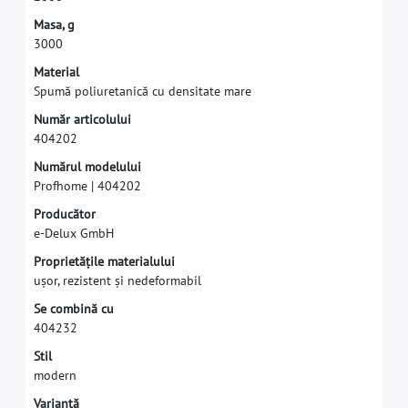
M
a
s
a
,
g
3
0
0
0
M
a
t
e
r
i
a
l
S
p
u
m
ă
p
o
l
i
u
r
e
t
a
n
i
c
ă
c
u
d
e
n
s
i
t
a
t
e
m
a
r
e
N
u
m
ă
r
a
r
t
i
c
o
l
u
l
u
i
4
0
4
2
0
2
N
u
m
ă
r
u
l
m
o
d
e
l
u
l
u
i
P
r
o
f
h
o
m
e
|
4
0
4
2
0
2
P
r
o
d
u
c
ă
t
o
r
e
-
D
e
l
u
x
G
m
b
H
P
r
o
p
r
i
e
t
ă
ț
i
l
e
m
a
t
e
r
i
a
l
u
l
u
i
u
ș
o
r
,
r
e
z
i
s
t
e
n
t
ș
i
n
e
d
e
f
o
r
m
a
b
i
l
S
e
c
o
m
b
i
n
ă
c
u
4
0
4
2
3
2
S
t
i
l
m
o
d
e
r
n
V
a
r
i
a
n
t
ă