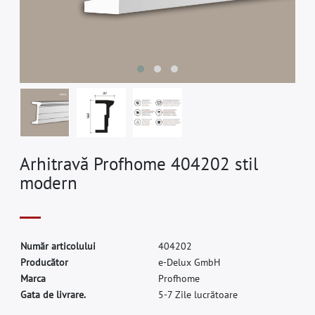
Arhitravă Profhome 404202 stil
modern
N
u
m
ă
r
a
r
t
i
c
o
l
u
l
u
i
4
0
4
2
0
2
P
r
o
d
u
c
ă
t
o
r
e
-
D
e
l
u
x
G
m
b
H
M
a
r
c
a
P
r
o
f
h
o
m
e
Gata de livrare.
5-7 Zile lucrătoare