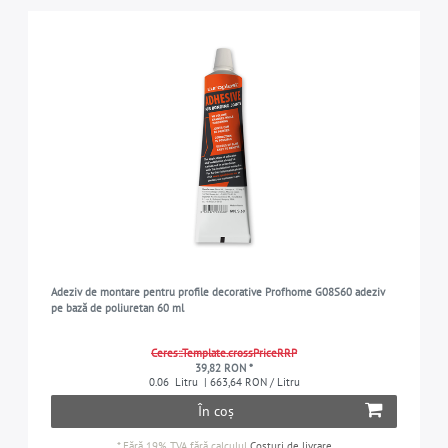
Adeziv de montare pentru profile decorative Profhome G08S60 adeziv
pe bază de poliuretan 60 ml
Ceres::Template.crossPriceRRP
39,82 RON *
0.06
Litru
| 663,64 RON / Litru
În coș
*
Fără 19% TVA
fără calculul
Costuri de livrare