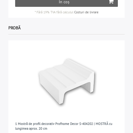
În coș
*
Fără 19% TVA
fără calculul
Costuri de livrare
PROBĂ
1 Mostră de profil decorativ Profhome Decor S-404202 | MOSTRĂ cu
lungimea aprox. 20 cm