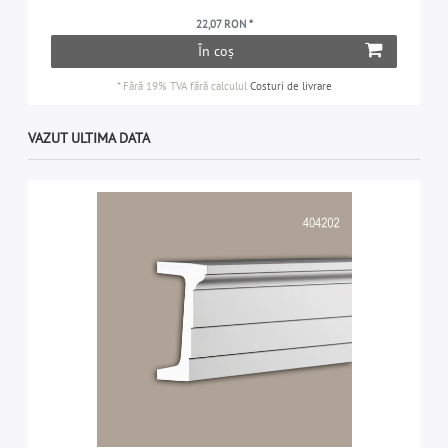
22,07 RON *
În coș
*
Fără 19% TVA
fără calculul
Costuri de livrare
VAZUT ULTIMA DATA