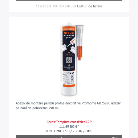
*
Fără 19% TVA
fără calculul
Costuri de livrare
Adeziv de montare pentru profile decorative Profhome G07S290 adeziv
pe bază de poliuretan 290 ml
Ceres::Template.crossPriceRRP
111,69 RON *
0.29
Litru
| 385,12 RON / Litru