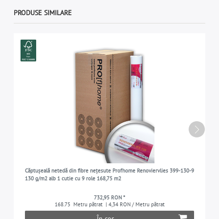
PRODUSE SIMILARE
Căptușeală netedă din fibre nețesute Profhome Renoviervlies 399-130-9
130 g/m2 alb 1 cutie cu 9 role 168,75 m2
732,95 RON *
168.75
Metru pătrat
| 4,34 RON / Metru pătrat
În coș