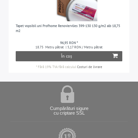
Tapet vopsibil uni Profhome Renoviervlies 399-130 130 g/m2 alb 18,75
m2
96,95 RON *
18.75
Metru pătrat
| 5,17 RON / Metru pătrat
În coș
*
Fără 19% TVA
fără calculul
Costuri de livrare
Cumpărături sigure
cu criptare SSL