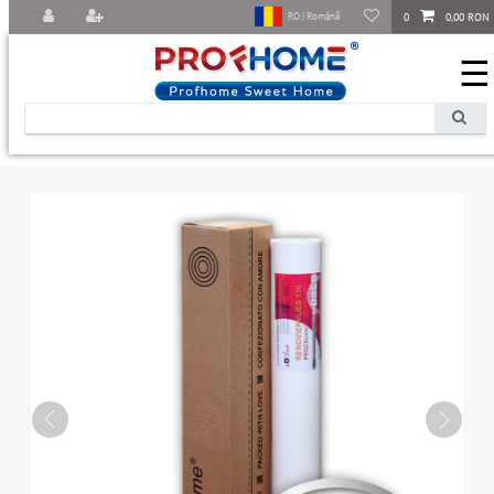
0
0,00 RON
RO | Română
☰