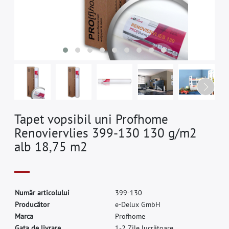
Tapet vopsibil uni Profhome
Renoviervlies 399-130 130 g/m2
alb 18,75 m2
N
u
m
ă
r
a
r
t
i
c
o
l
u
l
u
i
3
9
9
-
1
3
0
P
r
o
d
u
c
ă
t
o
r
e
-
D
e
l
u
x
G
m
b
H
M
a
r
c
a
P
r
o
f
h
o
m
e
Gata de livrare.
1-2 Zile lucrătoare