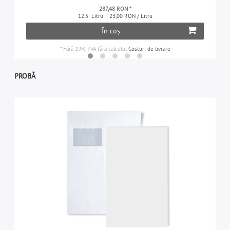
287,48 RON *
12.5
Litru
| 23,00 RON / Litru
În coș
*
Fără 19% TVA
fără calculul
Costuri de livrare
PROBĂ