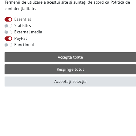
Termenii de utilizare a acestui site și sunteți de acord cu
Politica de
Cancellation Form
confidențialitate
.
Essential
Statistics
CONTACT US
External media
Need help? Please call us at:
PayPal
Functional
+49-2104-8331122
Call centre hours Monday to Friday
Accepta toate
10am - 4pm (GMT+1)
Е-mail: info@profhome.ro
Respinge totul
Acceptați selecția
PAYMENT METHODS
SOCIAL MEDIA