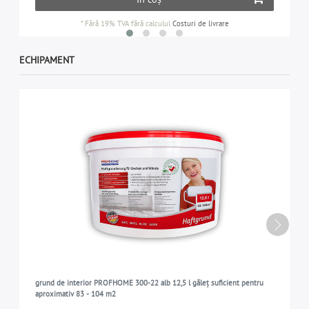
*
Fără 19% TVA
fără calculul
Costuri de livrare
ECHIPAMENT
grund de interior PROFHOME 300-22 alb 12,5 l găleț suficient pentru
aproximativ 83 - 104 m2