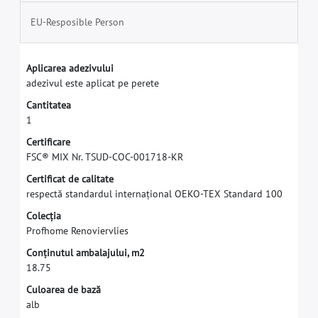
EU-Resposible Person
A
p
l
i
c
a
r
e
a
a
d
e
z
i
v
u
l
u
i
a
d
e
z
i
v
u
l
e
s
t
e
a
p
l
i
c
a
t
p
e
p
e
r
e
t
e
C
a
n
t
i
t
a
t
e
a
1
C
e
r
t
i
f
c
a
r
e
F
S
C
®
M
I
X
N
r
.
T
S
U
D
-
C
O
C
-
0
0
1
7
1
8
-
K
R
C
e
r
t
i
f
c
a
t
d
e
c
a
l
i
t
a
t
e
r
e
s
p
e
c
t
ă
s
t
a
n
d
a
r
d
u
l
i
n
t
e
r
n
a
ț
i
o
n
a
l
O
E
K
O
-
T
E
X
S
t
a
n
d
a
r
d
1
0
0
C
o
l
e
c
ț
i
a
P
r
o
f
h
o
m
e
R
e
n
o
v
i
e
r
v
l
i
e
s
C
o
n
ț
i
n
u
t
u
l
a
m
b
a
l
a
j
u
l
u
i
,
m
2
1
8
.
7
5
C
u
l
o
a
r
e
a
d
e
b
a
z
ă
a
l
b