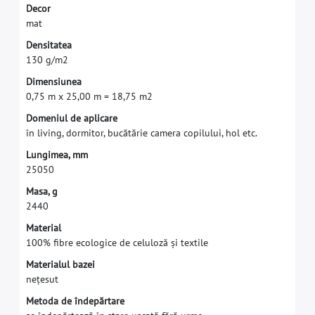
D
e
c
o
r
m
a
t
D
e
n
s
i
t
a
t
e
a
1
3
0
g
/
m
2
D
i
m
e
n
s
i
u
n
e
a
0
,
7
5
m
x
2
5
,
0
0
m
=
1
8
,
7
5
m
2
D
o
m
e
n
i
u
l
d
e
a
p
l
i
c
a
r
e
î
n
l
i
v
i
n
g
,
d
o
r
m
i
t
o
r
,
b
u
c
ă
t
ă
r
i
e
c
a
m
e
r
a
c
o
p
i
l
u
l
u
i
,
h
o
l
e
t
c
.
L
u
n
g
i
m
e
a
,
m
m
2
5
0
5
0
M
a
s
a
,
g
2
4
4
0
M
a
t
e
r
i
a
l
1
0
0
%
f
b
r
e
e
c
o
l
o
g
i
c
e
d
e
c
e
l
u
l
o
z
ă
ș
i
t
e
x
t
i
l
e
M
a
t
e
r
i
a
l
u
l
b
a
z
e
i
n
e
ț
e
s
u
t
M
e
t
o
d
a
d
e
î
n
d
e
p
ă
r
t
a
r
e