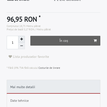
*
96,95 RON
Conținutul
18,75
Metru pătrat
Prețul de bază
5,17 RON / Metru pătrat
În coș
Lista produselor favorite
* Fără 19% TVA fără calculul
Costurile de livrare
Mai multe detalii
Date tehnice