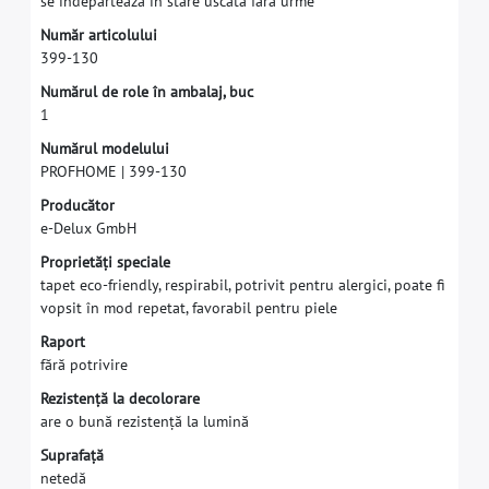
s
e
î
n
d
e
p
ă
r
t
e
a
z
ă
î
n
s
t
a
r
e
u
s
c
a
t
ă
f
ă
r
ă
u
r
m
e
N
u
m
ă
r
a
r
t
i
c
o
l
u
l
u
i
3
9
9
-
1
3
0
N
u
m
ă
r
u
l
d
e
r
o
l
e
î
n
a
m
b
a
l
a
j
,
b
u
c
1
N
u
m
ă
r
u
l
m
o
d
e
l
u
l
u
i
P
R
O
F
H
O
M
E
|
3
9
9
-
1
3
0
P
r
o
d
u
c
ă
t
o
r
e
-
D
e
l
u
x
G
m
b
H
P
r
o
p
r
i
e
t
ă
ț
i
s
p
e
c
i
a
l
e
t
a
p
e
t
e
c
o
-
f
r
i
e
n
d
l
y
,
r
e
s
p
i
r
a
b
i
l
,
p
o
t
r
i
v
i
t
p
e
n
t
r
u
a
l
e
r
g
i
c
i
,
p
o
a
t
e
f
v
o
p
s
i
t
î
n
m
o
d
r
e
p
e
t
a
t
,
f
a
v
o
r
a
b
i
l
p
e
n
t
r
u
p
i
e
l
e
R
a
p
o
r
t
f
ă
r
ă
p
o
t
r
i
v
i
r
e
R
e
z
i
s
t
e
n
ț
ă
l
a
d
e
c
o
l
o
r
a
r
e
a
r
e
o
b
u
n
ă
r
e
z
i
s
t
e
n
ț
ă
l
a
l
u
m
i
n
ă
S
u
p
r
a
f
a
ț
ă
n
e
t
e
d
ă