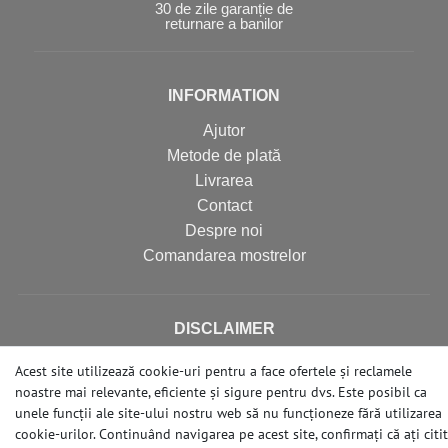
30 de zile garanție de
returnare a banilor
INFORMATION
Ajutor
Metode de plată
Livrarea
Contact
Despre noi
Comandarea mostrelor
DISCLAIMER
Terms & Conditions
Acest site utilizează cookie-uri pentru a face ofertele și reclamele
Right of Revocation
noastre mai relevante, eficiente și sigure pentru dvs. Este posibil ca
unele funcții ale site-ului nostru web să nu funcționeze fără utilizarea
Privacy Policy
cookie-urilor. Continuând navigarea pe acest site, confirmați că ați citit
Imprint