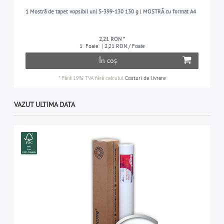
1 Mostră de tapet vopsibil uni S-399-130 130 g | MOSTRĂ cu format A4
2,21 RON *
1
Foaie
| 2,21 RON / Foaie
În coș
*
Fără 19% TVA
fără calculul
Costuri de livrare
VAZUT ULTIMA DATA