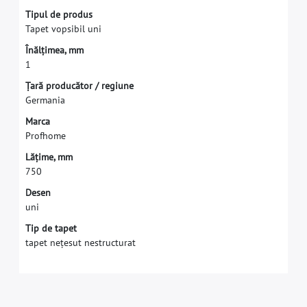
T
i
p
u
l
d
e
p
r
o
d
u
s
T
a
p
e
t
v
o
p
s
i
b
i
l
u
n
i
Î
n
ă
l
ț
i
m
e
a
,
m
m
1
Ț
a
r
ă
p
r
o
d
u
c
ă
t
o
r
/
r
e
g
i
u
n
e
G
e
r
m
a
n
i
a
M
a
r
c
a
P
r
o
f
h
o
m
e
L
ă
ț
i
m
e
,
m
m
7
5
0
Desen
uni
Tip de tapet
tapet nețesut nestructurat